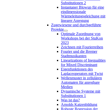
Substitutionen 2
Instantaner Blowup für eine
eindimensionale
Wärmeleitungsgleichung mit
linearer Anregung
Zugewiesene und durchgeführte
Projekte
Optimale Zuordnung von
Workshops bei der StuKon
2023
Zeichnen mit Fourierreihen
Fourier und die Bremer
Stadtmusikanten
Linearizations of Inequalities
for Mixed Discriminant
Eigenfunktionen des
Laplaceoperators mit Twist
Wellenmuster in zellulären
Automaten für anregbare
Medien
Dynamische Systeme mit
Substitutionen 1
Was ist das?
Arnolds Katzenbildung
Robuste Regression der