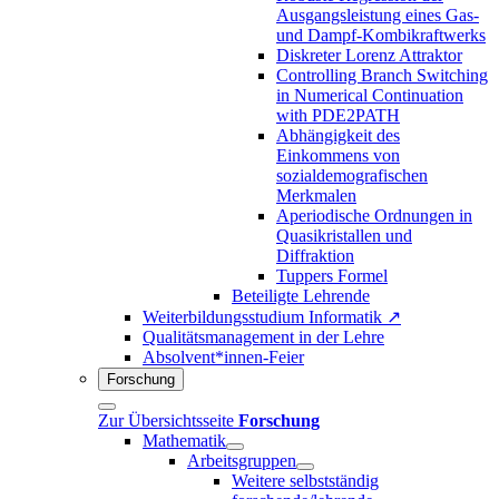
Ausgangsleistung eines Gas-
und Dampf-Kombikraftwerks
Diskreter Lorenz Attraktor
Controlling Branch Switching
in Numerical Continuation
with PDE2PATH
Abhängigkeit des
Einkommens von
sozialdemografischen
Merkmalen
Aperiodische Ordnungen in
Quasikristallen und
Diffraktion
Tuppers Formel
Beteiligte Lehrende
Weiterbildungsstudium Informatik ↗
Qualitätsmanagement in der Lehre
Absolvent*innen-Feier
Forschung
Zur Übersichtsseite
Forschung
Mathematik
Arbeitsgruppen
Weitere selbstständig