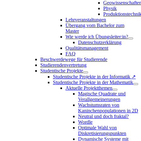
Geowissenschafte
Physik
Produktionstechni
Lehrveranstaltungen
Übergang vom Bachelor zum
Master
Wie werde ich Übungsleiter:in?
Datenschutzerklärung
Qualitätsmanagement
FAQ
Beschwerdewege für Studierende
Studierendenvertretung
Studentische Projekte
Studentische Projekte in der Informatik ↗
Studentische Projekte in der Mathematik
Aktuelle Projektthemen
Magische Quadrate und
Verallgemeinerungen
Wachstumsraten von
Kaninchenpopulationen in 2D
Neutral und doch fraktal?
Wordle
Optimale Wahl von
Diskretisierungspunkten
Dynamische Systeme mit