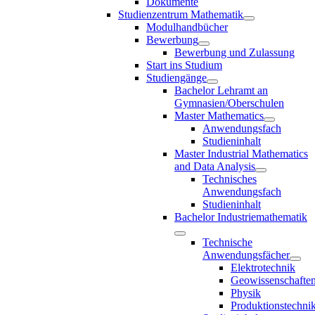
Dokumente
Studienzentrum Mathematik
Modulhandbücher
Bewerbung
Bewerbung und Zulassung
Start ins Studium
Studiengänge
Bachelor Lehramt an
Gymnasien/Oberschulen
Master Mathematics
Anwendungsfach
Studieninhalt
Master Industrial Mathematics
and Data Analysis
Technisches
Anwendungsfach
Studieninhalt
Bachelor Industriemathematik
Technische
Anwendungsfächer
Elektrotechnik
Geowissenschafte
Physik
Produktionstechni