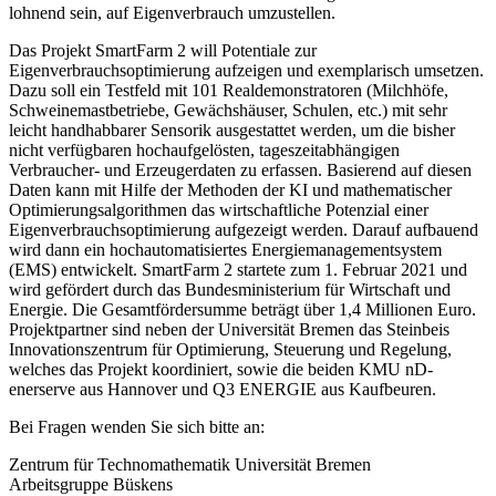
lohnend sein, auf Eigenverbrauch umzustellen.
Das Projekt SmartFarm 2 will Potentiale zur
Eigenverbrauchsoptimierung aufzeigen und exemplarisch umsetzen.
Dazu soll ein Testfeld mit 101 Realdemonstratoren (Milchhöfe,
Schweinemastbetriebe, Gewächshäuser, Schulen, etc.) mit sehr
leicht handhabbarer Sensorik ausgestattet werden, um die bisher
nicht verfügbaren hochaufgelösten, tageszeitabhängigen
Verbraucher- und Erzeugerdaten zu erfassen. Basierend auf diesen
Daten kann mit Hilfe der Methoden der KI und mathematischer
Optimierungsalgorithmen das wirtschaftliche Potenzial einer
Eigenverbrauchsoptimierung aufgezeigt werden. Darauf aufbauend
wird dann ein hochautomatisiertes Energiemanagementsystem
(EMS) entwickelt. SmartFarm 2 startete zum 1. Februar 2021 und
wird gefördert durch das Bundesministerium für Wirtschaft und
Energie. Die Gesamtfördersumme beträgt über 1,4 Millionen Euro.
Projektpartner sind neben der Universität Bremen das Steinbeis
Innovationszentrum für Optimierung, Steuerung und Regelung,
welches das Projekt koordiniert, sowie die beiden KMU nD-
enerserve aus Hannover und Q3 ENERGIE aus Kaufbeuren.
Bei Fragen wenden Sie sich bitte an:
Zentrum für Technomathematik Universität Bremen
Arbeitsgruppe Büskens