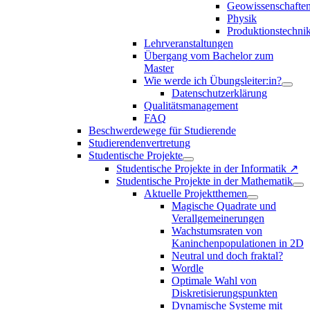
Geowissenschafte
Physik
Produktionstechni
Lehrveranstaltungen
Übergang vom Bachelor zum
Master
Wie werde ich Übungsleiter:in?
Datenschutzerklärung
Qualitätsmanagement
FAQ
Beschwerdewege für Studierende
Studierendenvertretung
Studentische Projekte
Studentische Projekte in der Informatik ↗
Studentische Projekte in der Mathematik
Aktuelle Projektthemen
Magische Quadrate und
Verallgemeinerungen
Wachstumsraten von
Kaninchenpopulationen in 2D
Neutral und doch fraktal?
Wordle
Optimale Wahl von
Diskretisierungspunkten
Dynamische Systeme mit