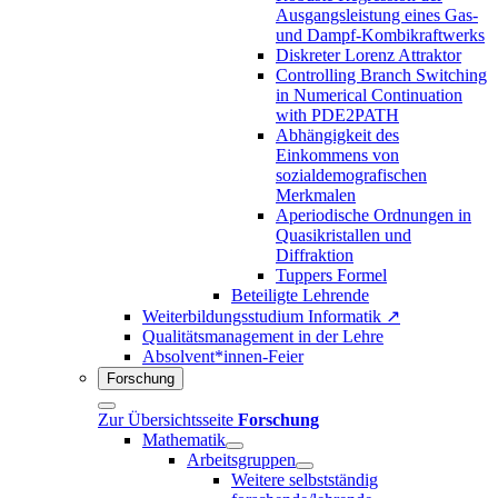
Ausgangsleistung eines Gas-
und Dampf-Kombikraftwerks
Diskreter Lorenz Attraktor
Controlling Branch Switching
in Numerical Continuation
with PDE2PATH
Abhängigkeit des
Einkommens von
sozialdemografischen
Merkmalen
Aperiodische Ordnungen in
Quasikristallen und
Diffraktion
Tuppers Formel
Beteiligte Lehrende
Weiterbildungsstudium Informatik ↗
Qualitätsmanagement in der Lehre
Absolvent*innen-Feier
Forschung
Zur Übersichtsseite
Forschung
Mathematik
Arbeitsgruppen
Weitere selbstständig