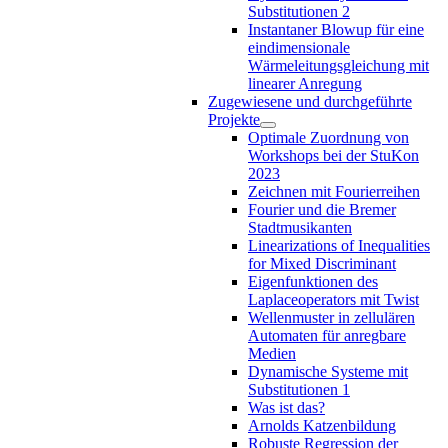
Substitutionen 2
Instantaner Blowup für eine
eindimensionale
Wärmeleitungsgleichung mit
linearer Anregung
Zugewiesene und durchgeführte
Projekte
Optimale Zuordnung von
Workshops bei der StuKon
2023
Zeichnen mit Fourierreihen
Fourier und die Bremer
Stadtmusikanten
Linearizations of Inequalities
for Mixed Discriminant
Eigenfunktionen des
Laplaceoperators mit Twist
Wellenmuster in zellulären
Automaten für anregbare
Medien
Dynamische Systeme mit
Substitutionen 1
Was ist das?
Arnolds Katzenbildung
Robuste Regression der