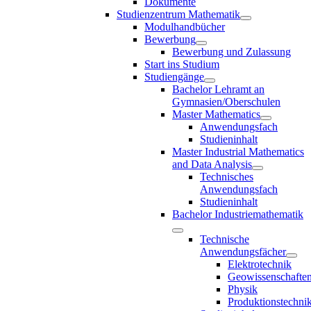
Dokumente
Studienzentrum Mathematik
Modulhandbücher
Bewerbung
Bewerbung und Zulassung
Start ins Studium
Studiengänge
Bachelor Lehramt an
Gymnasien/Oberschulen
Master Mathematics
Anwendungsfach
Studieninhalt
Master Industrial Mathematics
and Data Analysis
Technisches
Anwendungsfach
Studieninhalt
Bachelor Industriemathematik
Technische
Anwendungsfächer
Elektrotechnik
Geowissenschafte
Physik
Produktionstechni