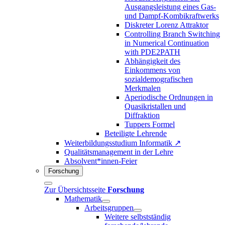
Ausgangsleistung eines Gas-
und Dampf-Kombikraftwerks
Diskreter Lorenz Attraktor
Controlling Branch Switching
in Numerical Continuation
with PDE2PATH
Abhängigkeit des
Einkommens von
sozialdemografischen
Merkmalen
Aperiodische Ordnungen in
Quasikristallen und
Diffraktion
Tuppers Formel
Beteiligte Lehrende
Weiterbildungsstudium Informatik ↗
Qualitätsmanagement in der Lehre
Absolvent*innen-Feier
Forschung
Zur Übersichtsseite
Forschung
Mathematik
Arbeitsgruppen
Weitere selbstständig