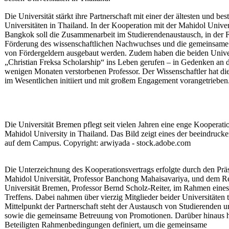
Die Universität stärkt ihre Partnerschaft mit einer der ältesten und bes
Universitäten in Thailand. In der Kooperation mit der Mahidol Univer
Bangkok soll die Zusammenarbeit im Studierendenaustausch, in der 
Förderung des wissenschaftlichen Nachwuchses und die gemeinsam
von Fördergeldern ausgebaut werden. Zudem haben die beiden Univer
„Christian Freksa Scholarship“ ins Leben gerufen – in Gedenken an 
wenigen Monaten verstorbenen Professor. Der Wissenschaftler hat di
im Wesentlichen initiiert und mit großem Engagement vorangetrieben
Die Universität Bremen pflegt seit vielen Jahren eine enge Kooperati
Mahidol University in Thailand. Das Bild zeigt eines der beeindruc
auf dem Campus. Copyright: arwiyada - stock.adobe.com
Die Unterzeichnung des Kooperationsvertrags erfolgte durch den Prä
Mahidol Universität, Professor Banchong Mahaisavariya, und dem Re
Universität Bremen, Professor Bernd Scholz-Reiter, im Rahmen eines 
Treffens. Dabei nahmen über vierzig Mitglieder beider Universitäten t
Mittelpunkt der Partnerschaft steht der Austausch von Studierenden 
sowie die gemeinsame Betreuung von Promotionen. Darüber hinaus 
Beteiligten Rahmenbedingungen definiert, um die gemeinsame