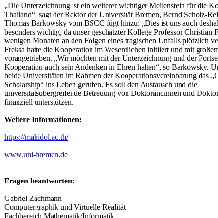
„Die Unterzeichnung ist ein weiterer wichtiger Meilenstein für die K
Thailand“, sagt der Rektor der Universität Bremen, Bernd Scholz-Rei
Thomas Barkowsky vom BSCC fügt hinzu: „Dies ist uns auch desha
besonders wichtig, da unser geschätzter Kollege Professor Christian 
wenigen Monaten an den Folgen eines tragischen Unfalls plötzlich ver
Freksa hatte die Kooperation im Wesentlichen initiiert und mit gro
vorangetrieben. „Wir möchten mit der Unterzeichnung und der Fortse
Kooperation auch sein Andenken in Ehren halten“, so Barkowsky. U
beide Universitäten im Rahmen der Kooperationsvereinbarung das „C
Scholarship“ ins Leben gerufen. Es soll den Austausch und die
universitätsübergreifende Betreuung von Doktorandinnen und Dokto
finanziell unterstützen.
Weitere Informationen:
https://mahidol.ac.th/
www.uni-bremen.de
Fragen beantworten:
Gabriel Zachmann
Computergraphik und Virtuelle Realität
Fachbereich Mathematik/Informatik