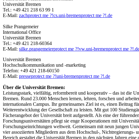
Universität Bremen
Tel.: +49 421 218 63 99 1
E-Mail:
zach
protect me ?!
cs.uni-bremen
protect me ?!
.de
Silke Prangemeier
International Office
Universität Bremen
Tel.: +49 421 218-60364
E-Mail:
silke.prangemeier
protect me ?!
vw.uni-bremen
protect me ?!
.d
Universität Bremen
Hochschulkommunikation und -marketing
Telefon: +49 421 218-60150
E-Mail:
presse
protect me ?!
uni-bremen
protect me ?!
.de
Über die Universität Bremen:
Leistungsstark, vielfältig, reformbereit und kooperativ – das ist die Un
Bremen. Rund 23.000 Menschen lernen, lehren, forschen und arbeite
internationalen Campus. Ihr gemeinsames Ziel ist es, einen Beitrag für
Weiterentwicklung der Gesellschaft zu leisten. Mit gut 100 Studiengä
Fächerangebot der Universität breit aufgestellt. Als eine der führend
Forschungsuniversitäten pflegt sie enge Kooperationen mit Universit
Forschungseinrichtungen weltweit. Gemeinsam mit neun jungen Univ
vier assoziierten Mitgliedern aus dem Hochschul-, Nichtregierungs- u
Bereich gestaltet die Universität Bremen in den nächsten Jahren eine 