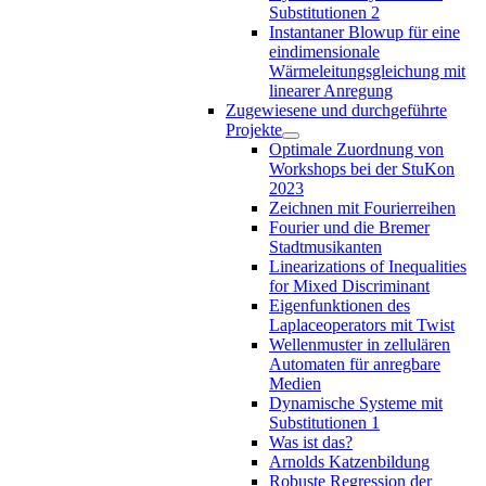
Substitutionen 2
Instantaner Blowup für eine
eindimensionale
Wärmeleitungsgleichung mit
linearer Anregung
Zugewiesene und durchgeführte
Projekte
Optimale Zuordnung von
Workshops bei der StuKon
2023
Zeichnen mit Fourierreihen
Fourier und die Bremer
Stadtmusikanten
Linearizations of Inequalities
for Mixed Discriminant
Eigenfunktionen des
Laplaceoperators mit Twist
Wellenmuster in zellulären
Automaten für anregbare
Medien
Dynamische Systeme mit
Substitutionen 1
Was ist das?
Arnolds Katzenbildung
Robuste Regression der