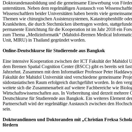
Doktorandenausbildung und die gemeinsame Einwerbung von Förder
unterstützen. Neben dem regelmäßigen Austausch von Wissenschaftl
Wissenschaftlern beider Universitäten haben bereits viele gemeinsa
Themen wie chirurgischen Assistenzsystemen, Katastrophenhilfe ode
Krankheiten, die durch Stechmücken übertragen werden, stattgefunde
permanente Einrichtung für die Kooperation ist im Jahr 2018 ein For
zum Thema „Medizinformatik“ (Mahidol-Bremen Medical Informatic
Unit, MIRU) in Thailand gegründet worden.
Online-Deutschkurse für Studierende aus Bangkok
Eine intensive Kooperation zwischen der ICT Fakultät der Mahidol U
dem Bremen Spatial Cognition Center (BSCC) gibt es bereits seit fas
Jahrzehnt. Zusammen mit dem Informatiker Professor Peter Haddaw
Fakultät der Mahidol Universität sind verschiedene gemeinsame Proj
südostasiatischen Raum erfolgreich durchgeführt worden. In den ver
weitete sich die Zusammenarbeit auf weitere Fachbereiche wie Biolo
Wirtschaftswissenschaften aus. In Vorbereitung sind derzeit mehrere 
Deutschkurse für Studierende aus Bangkok. Ein weiteres Element der
Partnerschaft wird der regelmäßige Austausch zwischen den Hochsch
sein.
Doktorandinnen und Doktoranden mit „Christian Freksa Schol
fördern