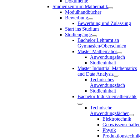
Dokumente
Studienzentrum Mathematik
Modulhandbücher
Bewerbung
Bewerbung und Zulassung
Start ins Studium
Studiengänge
Bachelor Lehramt an
Gymnasien/Oberschulen
Master Mathematics
Anwendungsfach
Studieninhalt
Master Industrial Mathematics
and Data Analysis
Technisches
Anwendungsfach
Studieninhalt
Bachelor Industriemathematik
Technische
Anwendungsfächer
Elektrotechnik
Geowissenschafte
Physik
Produktionstechni