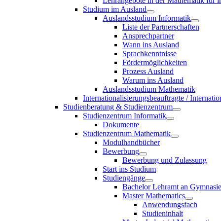
Lehrangebote in der Mathematik für i
Studium im Ausland
Auslandsstudium Informatik
Liste der Partnerschaften
Ansprechpartner
Wann ins Ausland
Sprachkenntnisse
Fördermöglichkeiten
Prozess Ausland
Warum ins Ausland
Auslandsstudium Mathematik
Internationalisierungsbeauftragte / Internat
Studienberatung & Studienzentrum
Studienzentrum Informatik
Dokumente
Studienzentrum Mathematik
Modulhandbücher
Bewerbung
Bewerbung und Zulassung
Start ins Studium
Studiengänge
Bachelor Lehramt an Gymnasi
Master Mathematics
Anwendungsfach
Studieninhalt