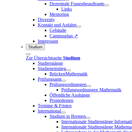
Dezentrale Frauenbeauftragte
Links
Mentoring
Diversity
Kontakt und Anfahrt
Gebäude
Campusplan ↗
Impressum
Studium
Zur Übersichtsseite
Studium
Studiengänge
Studieneinstieg
BrückenMathematik
Prüfungsamt
Prüfungsordnungen
Prüfungsordnungen Mathematik
Öffentliche Aushänge
Promotionen
Termine & Fristen
International
Studium in Bremen
Internationale Studiengänge Informati
Internationale Studiengänge Mathema