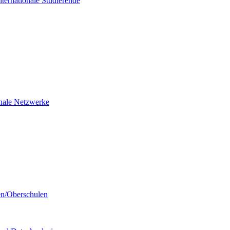
nternationale Studierende
ionale Netzwerke
en/Oberschulen