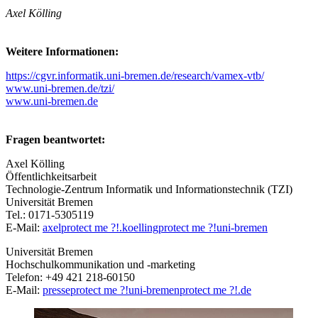
Axel Kölling
Weitere Informationen:
https://cgvr.informatik.uni-bremen.de/research/vamex-vtb/
www.uni-bremen.de/tzi/
www.uni-bremen.de
Fragen beantwortet:
Axel Kölling
Öffentlichkeitsarbeit
Technologie-Zentrum Informatik und Informationstechnik (TZI)
Universität Bremen
Tel.: 0171-5305119
E-Mail:
axel
protect me ?!
.koelling
protect me ?!
uni-bremen
Universität Bremen
Hochschulkommunikation und -marketing
Telefon: +49 421 218-60150
E-Mail:
presse
protect me ?!
uni-bremen
protect me ?!
.de