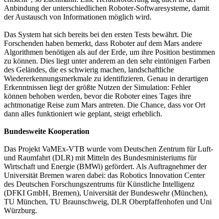
Anbindung der unterschiedlichen Roboter-Softwaresysteme, damit
der Austausch von Informationen möglich wird.
Das System hat sich bereits bei den ersten Tests bewährt. Die
Forschenden haben bemerkt, dass Roboter auf dem Mars andere
Algorithmen benötigen als auf der Erde, um ihre Position bestimmen
zu können. Dies liegt unter anderem an den sehr eintönigen Farben
des Geländes, die es schwierig machen, landschaftliche
Wiedererkennungsmerkmale zu identifizieren. Genau in derartigen
Erkenntnissen liegt der größte Nutzen der Simulation: Fehler
können behoben werden, bevor die Roboter eines Tages ihre
achtmonatige Reise zum Mars antreten. Die Chance, dass vor Ort
dann alles funktioniert wie geplant, steigt erheblich.
Bundesweite Kooperation
Das Projekt VaMEx-VTB wurde vom Deutschen Zentrum für Luft-
und Raumfahrt (DLR) mit Mitteln des Bundesministeriums für
Wirtschaft und Energie (BMWi) gefördert. Als Auftragnehmer der
Universität Bremen waren dabei: das Robotics Innovation Center
des Deutschen Forschungszentrums für Künstliche Intelligenz
(DFKI GmbH, Bremen), Universität der Bundeswehr (München),
TU München, TU Braunschweig, DLR Oberpfaffenhofen und Uni
Würzburg.