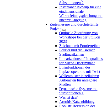
Substitutionen 2
Instantaner Blowup für eine
eindimensionale
Wärmeleitungsgleichung mit
linearer Anregung
Zugewiesene und durchgeführte
Projekte
Optimale Zuordnung von
Workshops bei der StuKon
2023
Zeichnen mit Fourierreihen
Fourier und die Bremer
Stadtmusikanten
Linearizations of Inequalities
for Mixed Discriminant
Eigenfunktionen des
Laplaceoperators mit Twist
Wellenmuster in zellulären
Automaten für anregbare
Medien
Dynamische Systeme mit
Substitutionen 1
Was ist das?
Arnolds Katzenbildung
Robuste Regression der