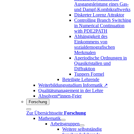
Ausgangsleistung eines Gas-
und Dampf-Kombikraftwerks
Diskreter Lorenz Attraktor
Controlling Branch Switching
in Numerical Continuation
with PDE2PATH
Abhängigkeit des
Einkommens von
sozialdemografischen
Merkmalen
Aperiodische Ordnungen in
Quasikristallen und
Diffraktion
Tuppers Formel
Beteiligte Lehrende
Weiterbildungsstudium Informatik ↗
Qualitätsmanagement in der Lehre
Absolvent*innen-Feier
Forschung
Zur Übersichtsseite
Forschung
Mathematik
Arbeitsgruppen
Weitere selbstständig