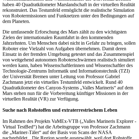
haben 40 Quadratkilometer Marslandschaft in der virtuellen Realität
rekonstruiert. Das Testumfeld ermöglicht die realistische Simulation
von Robotermissionen und Funknetzen unter den Bedingungen auf
dem Planeten.
Die umfassende Erforschung des Mars zählt zu den wichtigsten
Zielen der internationalen Raumfahrt in den kommenden
Jahrzehnten. Um Menschen dabei nicht in Gefahr zu bringen, sollen
Roboter eine Vielzahl von Aufgaben übernehmen. Damit deren
Einsatz in der fremden Umgebung getestet und das Zusammenspiel
von weitgehend autonomen Roboterschwärmen realistisch simuliert
werden kann, haben Wissenschaftlerinnen und Wissenschaftler des
Technologie-Zentrums Informatik und Informationstechnik (TZI)
der Universität Bremen unter Leitung von Professor Gabriel
Zachmann jetzt ein virtuelles Testumfeld entwickelt. Rund 40
Quadratkilometer des Canyon-Systems „Valles Marineris“ auf dem
Mars stehen nun für die Vorbereitung künftiger Missionen in der
virtuellen Realität (VR) zur Verfügung.
Suche nach Rohstoffen und extraterrestrischem Leben
Im Rahmen des Projekts VaMEx-VTB („Valles Marineris Explorer -
Virtual TestBed“) hat die Arbeitsgruppe von Professor Zachmann
die „Mariner-Täler“ auf der Basis von Scans der NASA
nachgebildet. „Die Region wurde ausgewählt, weil dort Rohstoffe