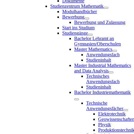
Dokumente
Studienzentrum Mathematik
Modulhandbücher
Bewerbung
Bewerbung und Zulassung
Start ins Studium
Studiengänge
Bachelor Lehramt an
Gymnasien/Oberschulen
Master Mathematics
Anwendungsfach
Studieninhalt
Master Industrial Mathematics
and Data Analysis
Technisches
Anwendungsfach
Studieninhalt
Bachelor Industriemathematik
Technische
Anwendungsfächer
Elektrotechnik
Geowissenschafte
Physik
Produktionstechni