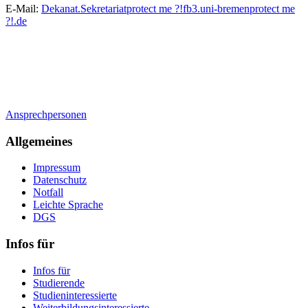
E-Mail:
Dekanat.Sekretariat
protect me ?!
fb3.uni-bremen
protect me
?!
.de
Ansprechpersonen
Allgemeines
Impressum
Datenschutz
Notfall
Leichte Sprache
DGS
Infos für
Infos für
Studierende
Studieninteressierte
Weiterbildungsinteressierte