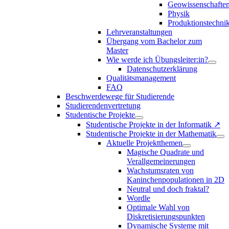
Geowissenschafte
Physik
Produktionstechni
Lehrveranstaltungen
Übergang vom Bachelor zum
Master
Wie werde ich Übungsleiter:in?
Datenschutzerklärung
Qualitätsmanagement
FAQ
Beschwerdewege für Studierende
Studierendenvertretung
Studentische Projekte
Studentische Projekte in der Informatik ↗
Studentische Projekte in der Mathematik
Aktuelle Projektthemen
Magische Quadrate und
Verallgemeinerungen
Wachstumsraten von
Kaninchenpopulationen in 2D
Neutral und doch fraktal?
Wordle
Optimale Wahl von
Diskretisierungspunkten
Dynamische Systeme mit