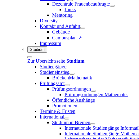
Dezentrale Frauenbeauftragte
Links
Mentoring
Diversity
Kontakt und Anfahrt
Gebäude
Campusplan ↗
Impressum
Studium
Zur Übersichtsseite
Studium
Studiengänge
Studieneinstieg
BrückenMathematik
Prüfungsamt
Prüfungsordnungen
Prüfungsordnungen Mathematik
Öffentliche Aushänge
Promotionen
Termine & Fristen
International
Studium in Bremen
Internationale Studiengänge Informati
Internationale Studiengänge Mathema