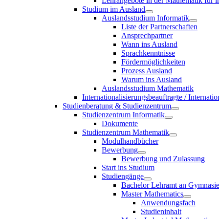
Lehrangebote in der Mathematik für i
Studium im Ausland
Auslandsstudium Informatik
Liste der Partnerschaften
Ansprechpartner
Wann ins Ausland
Sprachkenntnisse
Fördermöglichkeiten
Prozess Ausland
Warum ins Ausland
Auslandsstudium Mathematik
Internationalisierungsbeauftragte / Internat
Studienberatung & Studienzentrum
Studienzentrum Informatik
Dokumente
Studienzentrum Mathematik
Modulhandbücher
Bewerbung
Bewerbung und Zulassung
Start ins Studium
Studiengänge
Bachelor Lehramt an Gymnasi
Master Mathematics
Anwendungsfach
Studieninhalt