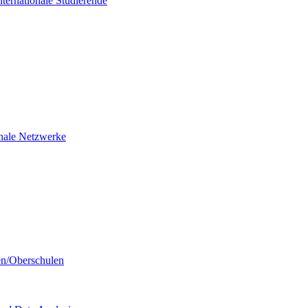
nternationale Studierende
ionale Netzwerke
en/Oberschulen