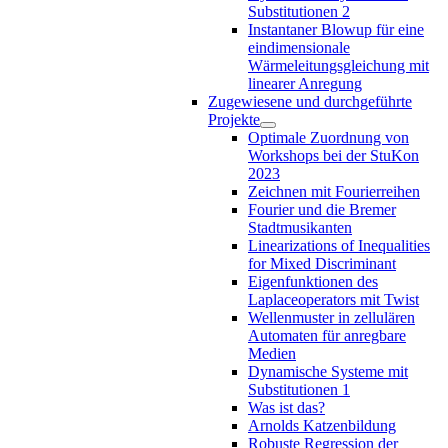
Substitutionen 2
Instantaner Blowup für eine
eindimensionale
Wärmeleitungsgleichung mit
linearer Anregung
Zugewiesene und durchgeführte
Projekte
Optimale Zuordnung von
Workshops bei der StuKon
2023
Zeichnen mit Fourierreihen
Fourier und die Bremer
Stadtmusikanten
Linearizations of Inequalities
for Mixed Discriminant
Eigenfunktionen des
Laplaceoperators mit Twist
Wellenmuster in zellulären
Automaten für anregbare
Medien
Dynamische Systeme mit
Substitutionen 1
Was ist das?
Arnolds Katzenbildung
Robuste Regression der