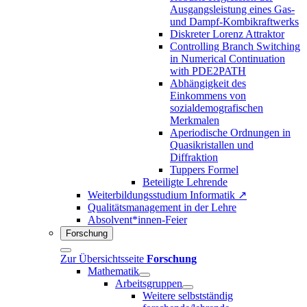
Ausgangsleistung eines Gas-
und Dampf-Kombikraftwerks
Diskreter Lorenz Attraktor
Controlling Branch Switching
in Numerical Continuation
with PDE2PATH
Abhängigkeit des
Einkommens von
sozialdemografischen
Merkmalen
Aperiodische Ordnungen in
Quasikristallen und
Diffraktion
Tuppers Formel
Beteiligte Lehrende
Weiterbildungsstudium Informatik ↗
Qualitätsmanagement in der Lehre
Absolvent*innen-Feier
Forschung
Zur Übersichtsseite
Forschung
Mathematik
Arbeitsgruppen
Weitere selbstständig