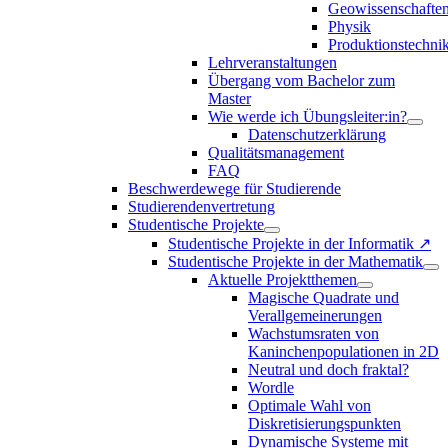
Geowissenschafte
Physik
Produktionstechni
Lehrveranstaltungen
Übergang vom Bachelor zum
Master
Wie werde ich Übungsleiter:in?
Datenschutzerklärung
Qualitätsmanagement
FAQ
Beschwerdewege für Studierende
Studierendenvertretung
Studentische Projekte
Studentische Projekte in der Informatik ↗
Studentische Projekte in der Mathematik
Aktuelle Projektthemen
Magische Quadrate und
Verallgemeinerungen
Wachstumsraten von
Kaninchenpopulationen in 2D
Neutral und doch fraktal?
Wordle
Optimale Wahl von
Diskretisierungspunkten
Dynamische Systeme mit