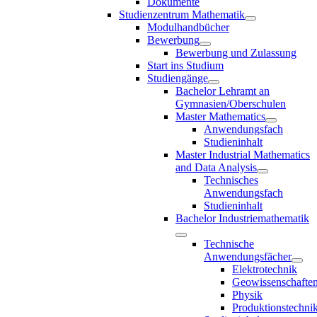
Dokumente
Studienzentrum Mathematik
Modulhandbücher
Bewerbung
Bewerbung und Zulassung
Start ins Studium
Studiengänge
Bachelor Lehramt an
Gymnasien/Oberschulen
Master Mathematics
Anwendungsfach
Studieninhalt
Master Industrial Mathematics
and Data Analysis
Technisches
Anwendungsfach
Studieninhalt
Bachelor Industriemathematik
Technische
Anwendungsfächer
Elektrotechnik
Geowissenschafte
Physik
Produktionstechni