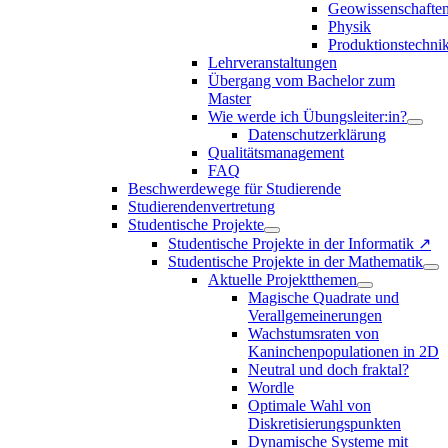
Geowissenschafte
Physik
Produktionstechni
Lehrveranstaltungen
Übergang vom Bachelor zum
Master
Wie werde ich Übungsleiter:in?
Datenschutzerklärung
Qualitätsmanagement
FAQ
Beschwerdewege für Studierende
Studierendenvertretung
Studentische Projekte
Studentische Projekte in der Informatik ↗
Studentische Projekte in der Mathematik
Aktuelle Projektthemen
Magische Quadrate und
Verallgemeinerungen
Wachstumsraten von
Kaninchenpopulationen in 2D
Neutral und doch fraktal?
Wordle
Optimale Wahl von
Diskretisierungspunkten
Dynamische Systeme mit