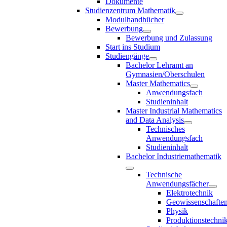
Dokumente
Studienzentrum Mathematik
Modulhandbücher
Bewerbung
Bewerbung und Zulassung
Start ins Studium
Studiengänge
Bachelor Lehramt an
Gymnasien/Oberschulen
Master Mathematics
Anwendungsfach
Studieninhalt
Master Industrial Mathematics
and Data Analysis
Technisches
Anwendungsfach
Studieninhalt
Bachelor Industriemathematik
Technische
Anwendungsfächer
Elektrotechnik
Geowissenschafte
Physik
Produktionstechni