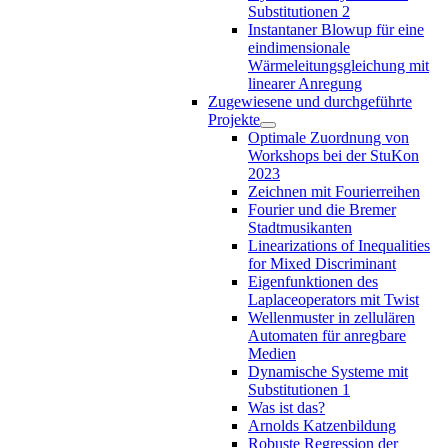
Substitutionen 2
Instantaner Blowup für eine
eindimensionale
Wärmeleitungsgleichung mit
linearer Anregung
Zugewiesene und durchgeführte
Projekte
Optimale Zuordnung von
Workshops bei der StuKon
2023
Zeichnen mit Fourierreihen
Fourier und die Bremer
Stadtmusikanten
Linearizations of Inequalities
for Mixed Discriminant
Eigenfunktionen des
Laplaceoperators mit Twist
Wellenmuster in zellulären
Automaten für anregbare
Medien
Dynamische Systeme mit
Substitutionen 1
Was ist das?
Arnolds Katzenbildung
Robuste Regression der