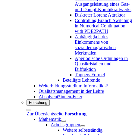
Ausgangsleistung eines Gas-
und Dampf-Kombikraftwerks
Diskreter Lorenz Attraktor
Controlling Branch Switching
in Numerical Continuation
with PDE2PATH
Abhängigkeit des
Einkommens von
sozialdemografischen
Merkmalen
Aperiodische Ordnungen in
Quasikristallen und
Diffraktion
Tuppers Formel
Beteiligte Lehrende
Weiterbildungsstudium Informatik ↗
Qualitätsmanagement in der Lehre
Absolvent*innen-Feier
Forschung
Zur Übersichtsseite
Forschung
Mathematik
Arbeitsgruppen
Weitere selbstständig