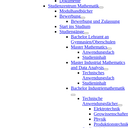
Dokumente
Studienzentrum Mathematik
Modulhandbücher
Bewerbung
Bewerbung und Zulassung
Start ins Studium
Studiengänge
Bachelor Lehramt an
Gymnasien/Oberschulen
Master Mathematics
Anwendungsfach
Studieninhalt
Master Industrial Mathematics
and Data Analysis
Technisches
Anwendungsfach
Studieninhalt
Bachelor Industriemathematik
Technische
Anwendungsfächer
Elektrotechnik
Geowissenschafte
Physik
Produktionstechni