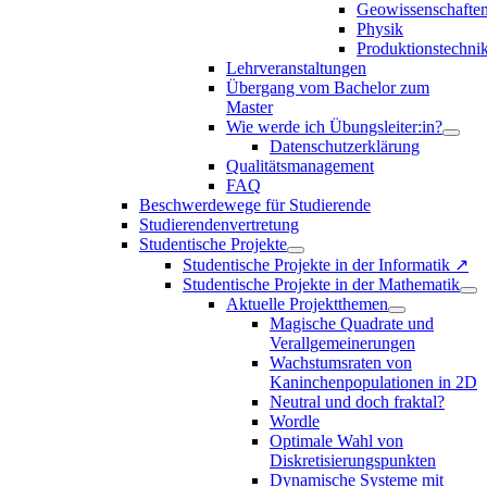
Geowissenschafte
Physik
Produktionstechni
Lehrveranstaltungen
Übergang vom Bachelor zum
Master
Wie werde ich Übungsleiter:in?
Datenschutzerklärung
Qualitätsmanagement
FAQ
Beschwerdewege für Studierende
Studierendenvertretung
Studentische Projekte
Studentische Projekte in der Informatik ↗
Studentische Projekte in der Mathematik
Aktuelle Projektthemen
Magische Quadrate und
Verallgemeinerungen
Wachstumsraten von
Kaninchenpopulationen in 2D
Neutral und doch fraktal?
Wordle
Optimale Wahl von
Diskretisierungspunkten
Dynamische Systeme mit