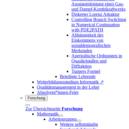
Ausgangsleistung eines Gas-
und Dampf-Kombikraftwerks
Diskreter Lorenz Attraktor
Controlling Branch Switching
in Numerical Continuation
with PDE2PATH
Abhängigkeit des
Einkommens von
sozialdemografischen
Merkmalen
Aperiodische Ordnungen in
Quasikristallen und
Diffraktion
Tuppers Formel
Beteiligte Lehrende
Weiterbildungsstudium Informatik ↗
Qualitätsmanagement in der Lehre
Absolvent*innen-Feier
Forschung
Zur Übersichtsseite
Forschung
Mathematik
Arbeitsgruppen
Weitere selbstständig