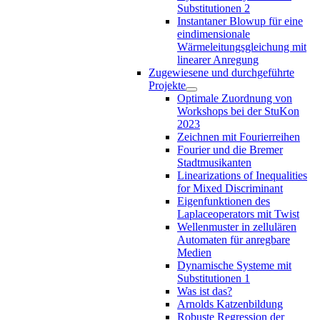
Substitutionen 2
Instantaner Blowup für eine
eindimensionale
Wärmeleitungsgleichung mit
linearer Anregung
Zugewiesene und durchgeführte
Projekte
Optimale Zuordnung von
Workshops bei der StuKon
2023
Zeichnen mit Fourierreihen
Fourier und die Bremer
Stadtmusikanten
Linearizations of Inequalities
for Mixed Discriminant
Eigenfunktionen des
Laplaceoperators mit Twist
Wellenmuster in zellulären
Automaten für anregbare
Medien
Dynamische Systeme mit
Substitutionen 1
Was ist das?
Arnolds Katzenbildung
Robuste Regression der