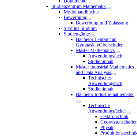
Dokumente
Studienzentrum Mathematik
Modulhandbücher
Bewerbung
Bewerbung und Zulassung
Start ins Studium
Studiengänge
Bachelor Lehramt an
Gymnasien/Oberschulen
Master Mathematics
Anwendungsfach
Studieninhalt
Master Industrial Mathematics
and Data Analysis
Technisches
Anwendungsfach
Studieninhalt
Bachelor Industriemathematik
Technische
Anwendungsfächer
Elektrotechnik
Geowissenschafte
Physik
Produktionstechni