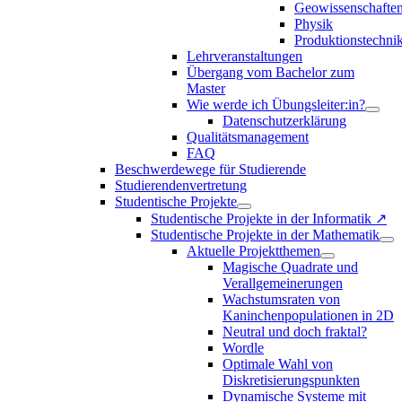
Geowissenschafte
Physik
Produktionstechni
Lehrveranstaltungen
Übergang vom Bachelor zum
Master
Wie werde ich Übungsleiter:in?
Datenschutzerklärung
Qualitätsmanagement
FAQ
Beschwerdewege für Studierende
Studierendenvertretung
Studentische Projekte
Studentische Projekte in der Informatik ↗
Studentische Projekte in der Mathematik
Aktuelle Projektthemen
Magische Quadrate und
Verallgemeinerungen
Wachstumsraten von
Kaninchenpopulationen in 2D
Neutral und doch fraktal?
Wordle
Optimale Wahl von
Diskretisierungspunkten
Dynamische Systeme mit