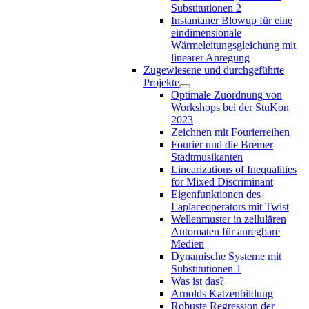
Substitutionen 2
Instantaner Blowup für eine
eindimensionale
Wärmeleitungsgleichung mit
linearer Anregung
Zugewiesene und durchgeführte
Projekte
Optimale Zuordnung von
Workshops bei der StuKon
2023
Zeichnen mit Fourierreihen
Fourier und die Bremer
Stadtmusikanten
Linearizations of Inequalities
for Mixed Discriminant
Eigenfunktionen des
Laplaceoperators mit Twist
Wellenmuster in zellulären
Automaten für anregbare
Medien
Dynamische Systeme mit
Substitutionen 1
Was ist das?
Arnolds Katzenbildung
Robuste Regression der