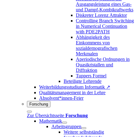
Ausgangsleistung eines Gas-
und Dampf-Kombikraftwerks
Diskreter Lorenz Attraktor
Controlling Branch Switching
in Numerical Continuation
with PDE2PATH
Abhängigkeit des
Einkommens von
sozialdemografischen
Merkmalen
Aperiodische Ordnungen in
Quasikristallen und
Diffraktion
Tuppers Formel
Beteiligte Lehrende
Weiterbildungsstudium Informatik ↗
Qualitätsmanagement in der Lehre
Absolvent*innen-Feier
Forschung
Zur Übersichtsseite
Forschung
Mathematik
Arbeitsgruppen
Weitere selbstständig