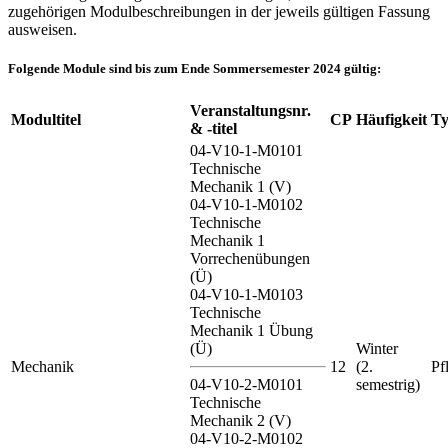
zugehörigen Modulbeschreibungen in der jeweils gültigen Fassung
ausweisen.
Folgende Module sind bis zum Ende Sommersemester 2024 gültig:
Veranstaltungsnr.
Modultitel
CP
Häufigkeit
T
& -titel
04-V10-1-M0101
Technische
Mechanik 1 (V)
04-V10-1-M0102
Technische
Mechanik 1
Vorrechenübungen
(Ü)
04-V10-1-M0103
Technische
Mechanik 1 Übung
(Ü)
Winter
Mechanik
12
(2.
Pf
04-V10-2-M0101
semestrig)
Technische
Mechanik 2 (V)
04-V10-2-M0102