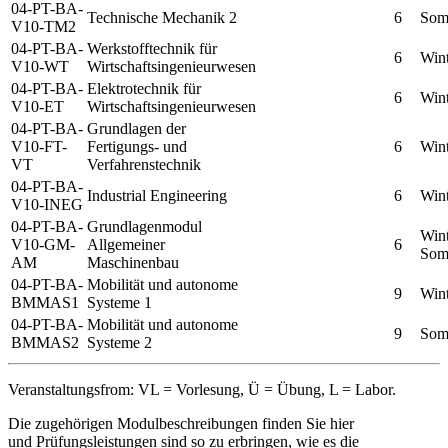
04-PT-BA-
Technische Mechanik 2
6
Som
V10-TM2
04-PT-BA-
Werkstofftechnik für
6
Wint
V10-WT
Wirtschaftsingenieurwesen
04-PT-BA-
Elektrotechnik für
6
Wint
V10-ET
Wirtschaftsingenieurwesen
04-PT-BA-
Grundlagen der
V10-FT-
Fertigungs- und
6
Wint
VT
Verfahrenstechnik
04-PT-BA-
Industrial Engineering
6
Wint
V10-INEG
04-PT-BA-
Grundlagenmodul
Win
V10-GM-
Allgemeiner
6
Som
AM
Maschinenbau
04-PT-BA-
Mobilität und autonome
9
Wint
BMMAS1
Systeme 1
04-PT-BA-
Mobilität und autonome
9
Som
BMMAS2
Systeme 2
Veranstaltungsfrom: VL = Vorlesung, Ü = Übung, L = Labor.
Die zugehörigen Modulbeschreibungen finden Sie hier
und Prüfungsleistungen sind so zu erbringen, wie es die