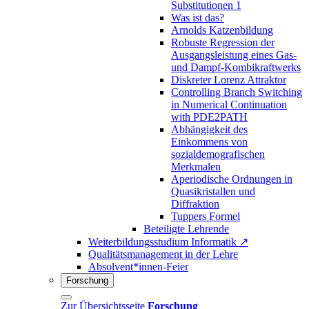
Substitutionen 1
Was ist das?
Arnolds Katzenbildung
Robuste Regression der
Ausgangsleistung eines Gas-
und Dampf-Kombikraftwerks
Diskreter Lorenz Attraktor
Controlling Branch Switching
in Numerical Continuation
with PDE2PATH
Abhängigkeit des
Einkommens von
sozialdemografischen
Merkmalen
Aperiodische Ordnungen in
Quasikristallen und
Diffraktion
Tuppers Formel
Beteiligte Lehrende
Weiterbildungsstudium Informatik ↗
Qualitätsmanagement in der Lehre
Absolvent*innen-Feier
Forschung
Zur Übersichtsseite
Forschung