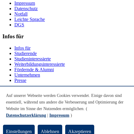
Impressum
Datenschutz
Notfall
Leichte Sprache
DGS
Infos für
Infos für
Studierende
Studieninteressierte
Weiterbildungsinteressierte
Fördernde & Alumni
Unternehmen
Presse
Social Media
Auf unserer Webseite werden Cookies verwendet. Einige davon sind
essentiell, während uns andere die Verbesserung und Optimierung der
Youtube
Instagram
Website im Sinne der Nutzenden ermöglichen. (
LinkedIn
Datenschutzerklärung
|
Impressum
)
Mastodon
© Universität Bremen 2026
Einstellungen
Ablehnen
Akzeptieren