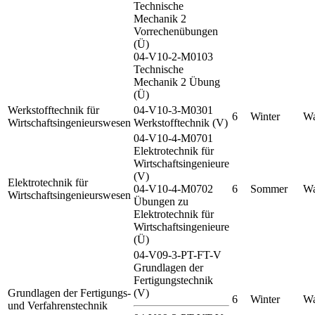
Technische
Mechanik 2
Vorrechenübungen
(Ü)
04-V10-2-M0103
Technische
Mechanik 2 Übung
(Ü)
Werkstofftechnik für
04-V10-3-M0301
6
Winter
Wa
Wirtschaftsingenieurswesen
Werkstofftechnik (V)
04-V10-4-M0701
Elektrotechnik für
Wirtschaftsingenieure
(V)
Elektrotechnik für
04-V10-4-M0702
6
Sommer
Wa
Wirtschaftsingenieurswesen
Übungen zu
Elektrotechnik für
Wirtschaftsingenieure
(Ü)
04-V09-3-PT-FT-V
Grundlagen der
Fertigungstechnik
Grundlagen der Fertigungs-
(V)
6
Winter
Wa
und Verfahrenstechnik