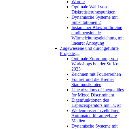
Wordle
Optimale Wahl von
Diskretisierungspunkten
Dynamische Systeme mit
Substitutionen 2
Instantaner Blowup für eine
eindimensionale
Wärmeleitungsgleichung mit
linearer Anregung
Zugewiesene und durchgeführte
Projekte
Optimale Zuordnung von
Workshops bei der StuKon
2023
Zeichnen mit Fourierreihen
Fourier und die Bremer
Stadtmusikanten
Linearizations of Inequalities
for Mixed Discriminant
Eigenfunktionen des
Laplaceoperators mit Twist
Wellenmuster in zellulären
Automaten für anregbare
Medien
Dynamische Systeme mit