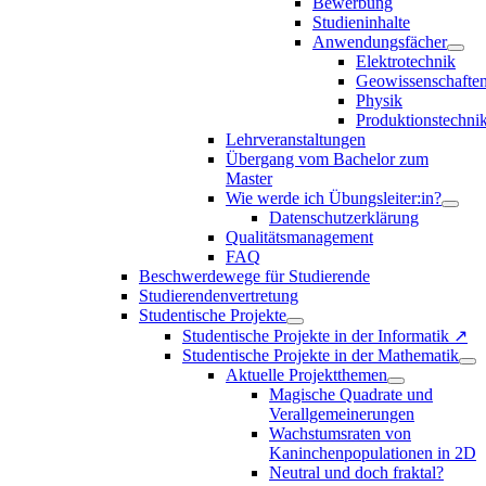
Bewerbung
Studieninhalte
Anwendungsfächer
Elektrotechnik
Geowissenschafte
Physik
Produktionstechni
Lehrveranstaltungen
Übergang vom Bachelor zum
Master
Wie werde ich Übungsleiter:in?
Datenschutzerklärung
Qualitätsmanagement
FAQ
Beschwerdewege für Studierende
Studierendenvertretung
Studentische Projekte
Studentische Projekte in der Informatik ↗
Studentische Projekte in der Mathematik
Aktuelle Projektthemen
Magische Quadrate und
Verallgemeinerungen
Wachstumsraten von
Kaninchenpopulationen in 2D
Neutral und doch fraktal?