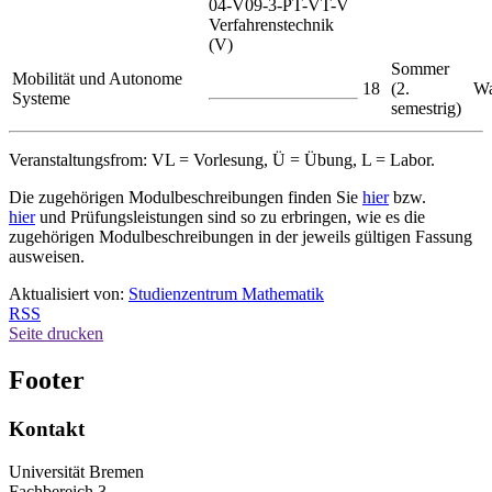
04-V09-3-PT-VT-V
Verfahrenstechnik
(V)
Sommer
Mobilität und Autonome
18
(2.
Wa
Systeme
semestrig)
Veranstaltungsfrom: VL = Vorlesung, Ü = Übung, L = Labor.
Die zugehörigen Modulbeschreibungen finden Sie
hier
bzw.
hier
und Prüfungsleistungen sind so zu erbringen, wie es die
zugehörigen Modulbeschreibungen in der jeweils gültigen Fassung
ausweisen.
Aktualisiert von:
Studienzentrum Mathematik
RSS
Seite drucken
Footer
Kontakt
Universität Bremen
Fachbereich 3