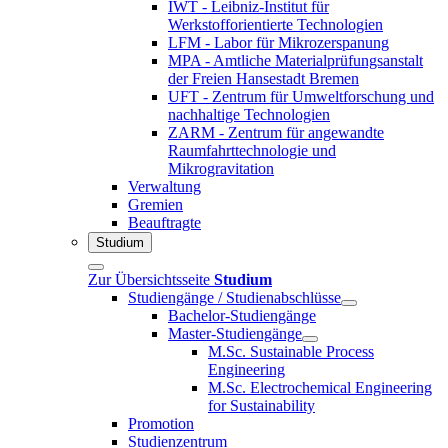
IWT - Leibniz-Institut für
Werkstofforientierte Technologien
LFM - Labor für Mikrozerspanung
MPA - Amtliche Materialprüfungsanstalt
der Freien Hansestadt Bremen
UFT - Zentrum für Umweltforschung und
nachhaltige Technologien
ZARM - Zentrum für angewandte
Raumfahrttechnologie und
Mikrogravitation
Verwaltung
Gremien
Beauftragte
Studium
Zur Übersichtsseite
Studium
Studiengänge / Studienabschlüsse
Bachelor-Studiengänge
Master-Studiengänge
M.Sc. Sustainable Process
Engineering
M.Sc. Electrochemical Engineering
for Sustainability
Promotion
Studienzentrum