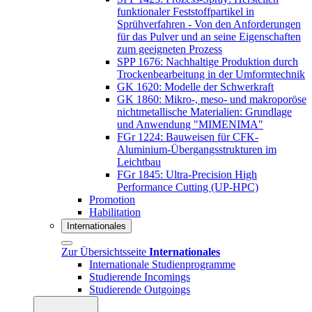
funktionaler Feststoffpartikel in
Sprühverfahren - Von den Anforderungen
für das Pulver und an seine Eigenschaften
zum geeigneten Prozess
SPP 1676: Nachhaltige Produktion durch
Trockenbearbeitung in der Umformtechnik
GK 1620: Modelle der Schwerkraft
GK 1860: Mikro-, meso- und makroporöse
nichtmetallische Materialien: Grundlage
und Anwendung "MIMENIMA"
FGr 1224: Bauweisen für CFK-
Aluminium-Übergangsstrukturen im
Leichtbau
FGr 1845: Ultra-Precision High
Performance Cutting (UP-HPC)
Promotion
Habilitation
Internationales
Zur Übersichtsseite
Internationales
Internationale Studienprogramme
Studierende Incomings
Studierende Outgoings