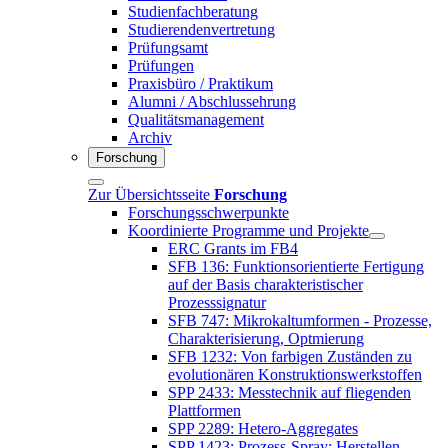
Studienfachberatung
Studierendenvertretung
Prüfungsamt
Prüfungen
Praxisbüro / Praktikum
Alumni / Abschlussehrung
Qualitätsmanagement
Archiv
Forschung
Zur Übersichtsseite
Forschung
Forschungsschwerpunkte
Koordinierte Programme und Projekte
ERC Grants im FB4
SFB 136: Funktionsorientierte Fertigung
auf der Basis charakteristischer
Prozesssignatur
SFB 747: Mikrokaltumformen - Prozesse,
Charakterisierung, Optmierung
SFB 1232: Von farbigen Zuständen zu
evolutionären Konstruktionswerkstoffen
SPP 2433: Messtechnik auf fliegenden
Plattformen
SPP 2289: Hetero-Aggregates
SPP 1423: Prozess-Spray: Herstellen