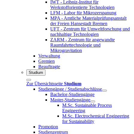
IWT - Leibniz-Institut für
Werkstofforientierte Technologien
LFM - Labor für Mikrozerspanung
MPA - Amtliche Materialprüfungsanstalt
der Freien Hansestadt Bremen
UFT - Zentrum für Umweltforschung und
nachhaltige Technologien
ZARM - Zentrum für angewandte
Raumfahrttechnologie und
Mikrogravitation
Verwaltung
Gremien
Beauftragte
Studium
Zur Übersichtsseite
Studium
Studiengänge / Studienabschlüsse
Bachelor-Studiengänge
Master-Studiengänge
M.Sc. Sustainable Process
Engineering
M.Sc. Electrochemical Engineering
for Sustainability
Promotion
Studienzentrum