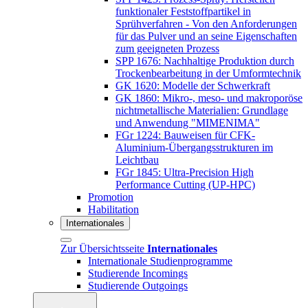
funktionaler Feststoffpartikel in
Sprühverfahren - Von den Anforderungen
für das Pulver und an seine Eigenschaften
zum geeigneten Prozess
SPP 1676: Nachhaltige Produktion durch
Trockenbearbeitung in der Umformtechnik
GK 1620: Modelle der Schwerkraft
GK 1860: Mikro-, meso- und makroporöse
nichtmetallische Materialien: Grundlage
und Anwendung "MIMENIMA"
FGr 1224: Bauweisen für CFK-
Aluminium-Übergangsstrukturen im
Leichtbau
FGr 1845: Ultra-Precision High
Performance Cutting (UP-HPC)
Promotion
Habilitation
Internationales
Zur Übersichtsseite
Internationales
Internationale Studienprogramme
Studierende Incomings
Studierende Outgoings