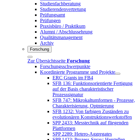
Studienfachberatung
Studierendenvertretung
Prüfungsamt
Prüfungen
Praxisbüro / Praktikum
Alumni / Abschlussehrung
Qualitätsmanagement
Archiv
Forschung
Zur Übersichtsseite
Forschung
Forschungsschwerpunkte
Koordinierte Programme und Projekte
ERC Grants im FB4
SFB 136: Funktionsorientierte Fertigung
auf der Basis charakteristischer
Prozesssignatur
SFB 747: Mikrokaltumformen - Prozesse,
Charakterisierung, Optmierung
SFB 1232: Von farbigen Zuständen zu
evolutionären Konstruktionswerkstoffen
SPP 2433: Messtechnik auf fliegenden
Plattformen
SPP 2289: Hetero-Aggregates
SPP 1423: Prozess-Spray: Herstellen