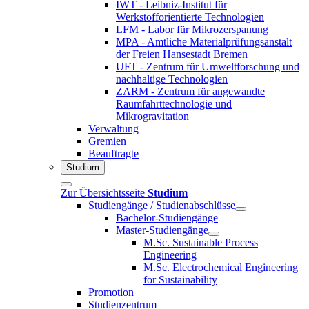
IWT - Leibniz-Institut für
Werkstofforientierte Technologien
LFM - Labor für Mikrozerspanung
MPA - Amtliche Materialprüfungsanstalt
der Freien Hansestadt Bremen
UFT - Zentrum für Umweltforschung und
nachhaltige Technologien
ZARM - Zentrum für angewandte
Raumfahrttechnologie und
Mikrogravitation
Verwaltung
Gremien
Beauftragte
Studium
Zur Übersichtsseite
Studium
Studiengänge / Studienabschlüsse
Bachelor-Studiengänge
Master-Studiengänge
M.Sc. Sustainable Process
Engineering
M.Sc. Electrochemical Engineering
for Sustainability
Promotion
Studienzentrum