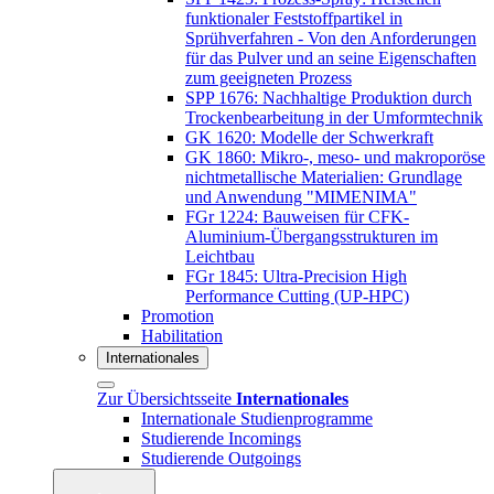
funktionaler Feststoffpartikel in
Sprühverfahren - Von den Anforderungen
für das Pulver und an seine Eigenschaften
zum geeigneten Prozess
SPP 1676: Nachhaltige Produktion durch
Trockenbearbeitung in der Umformtechnik
GK 1620: Modelle der Schwerkraft
GK 1860: Mikro-, meso- und makroporöse
nichtmetallische Materialien: Grundlage
und Anwendung "MIMENIMA"
FGr 1224: Bauweisen für CFK-
Aluminium-Übergangsstrukturen im
Leichtbau
FGr 1845: Ultra-Precision High
Performance Cutting (UP-HPC)
Promotion
Habilitation
Internationales
Zur Übersichtsseite
Internationales
Internationale Studienprogramme
Studierende Incomings
Studierende Outgoings