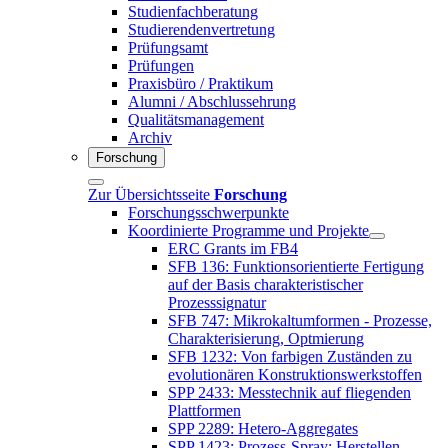
Studienfachberatung
Studierendenvertretung
Prüfungsamt
Prüfungen
Praxisbüro / Praktikum
Alumni / Abschlussehrung
Qualitätsmanagement
Archiv
Forschung
Zur Übersichtsseite
Forschung
Forschungsschwerpunkte
Koordinierte Programme und Projekte
ERC Grants im FB4
SFB 136: Funktionsorientierte Fertigung
auf der Basis charakteristischer
Prozesssignatur
SFB 747: Mikrokaltumformen - Prozesse,
Charakterisierung, Optmierung
SFB 1232: Von farbigen Zuständen zu
evolutionären Konstruktionswerkstoffen
SPP 2433: Messtechnik auf fliegenden
Plattformen
SPP 2289: Hetero-Aggregates
SPP 1423: Prozess-Spray: Herstellen