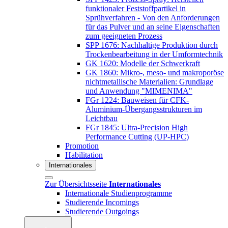
funktionaler Feststoffpartikel in
Sprühverfahren - Von den Anforderungen
für das Pulver und an seine Eigenschaften
zum geeigneten Prozess
SPP 1676: Nachhaltige Produktion durch
Trockenbearbeitung in der Umformtechnik
GK 1620: Modelle der Schwerkraft
GK 1860: Mikro-, meso- und makroporöse
nichtmetallische Materialien: Grundlage
und Anwendung "MIMENIMA"
FGr 1224: Bauweisen für CFK-
Aluminium-Übergangsstrukturen im
Leichtbau
FGr 1845: Ultra-Precision High
Performance Cutting (UP-HPC)
Promotion
Habilitation
Internationales
Zur Übersichtsseite
Internationales
Internationale Studienprogramme
Studierende Incomings
Studierende Outgoings