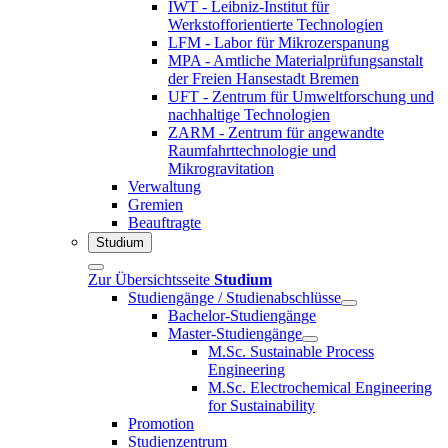
IWT - Leibniz-Institut für
Werkstofforientierte Technologien
LFM - Labor für Mikrozerspanung
MPA - Amtliche Materialprüfungsanstalt
der Freien Hansestadt Bremen
UFT - Zentrum für Umweltforschung und
nachhaltige Technologien
ZARM - Zentrum für angewandte
Raumfahrttechnologie und
Mikrogravitation
Verwaltung
Gremien
Beauftragte
Studium
Zur Übersichtsseite
Studium
Studiengänge / Studienabschlüsse
Bachelor-Studiengänge
Master-Studiengänge
M.Sc. Sustainable Process
Engineering
M.Sc. Electrochemical Engineering
for Sustainability
Promotion
Studienzentrum