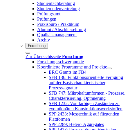
Studienfachberatung
Studierendenvertretung
Prüfungsamt
Prüfungen
Praxisbüro / Praktikum
Alumni / Abschlussehrung
Qualitätsmanagement
Archiv
Forschung
Zur Übersichtsseite
Forschung
Forschungsschwerpunkte
Koordinierte Programme und Projekte
ERC Grants im FB4
SFB 136: Funktionsorientierte Fertigung
auf der Basis charakteristischer
Prozesssignatur
SFB 747: Mikrokaltumformen - Prozesse,
Charakterisierung, Optmierung
SFB 1232: Von farbigen Zuständen zu
evolutionären Konstruktionswerkstoffen
SPP 2433: Messtechnik auf fliegenden
Plattformen
SPP 2289: Hetero-Aggregates
SPP 1423: Prozess-Spray: Herstellen