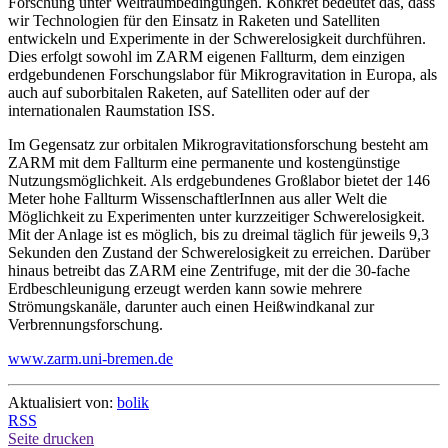
Forschung unter Weltraumbedingungen. Konkret bedeutet das, dass
wir Technologien für den Einsatz in Raketen und Satelliten
entwickeln und Experimente in der Schwerelosigkeit durchführen.
Dies erfolgt sowohl im ZARM eigenen Fallturm, dem einzigen
erdgebundenen Forschungslabor für Mikrogravitation in Europa, als
auch auf suborbitalen Raketen, auf Satelliten oder auf der
internationalen Raumstation ISS.
Im Gegensatz zur orbitalen Mikrogravitationsforschung besteht am
ZARM mit dem Fallturm eine permanente und kostengünstige
Nutzungsmöglichkeit. Als erdgebundenes Großlabor bietet der 146
Meter hohe Fallturm WissenschaftlerInnen aus aller Welt die
Möglichkeit zu Experimenten unter kurzzeitiger Schwerelosigkeit.
Mit der Anlage ist es möglich, bis zu dreimal täglich für jeweils 9,3
Sekunden den Zustand der Schwerelosigkeit zu erreichen. Darüber
hinaus betreibt das ZARM eine Zentrifuge, mit der die 30-fache
Erdbeschleunigung erzeugt werden kann sowie mehrere
Strömungskanäle, darunter auch einen Heißwindkanal zur
Verbrennungsforschung.
www.zarm.uni-bremen.de
Aktualisiert von:
bolik
RSS
Seite drucken