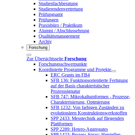
Studienfachberatung
Studierendenvertretung
Prüfungsamt
Prüfungen
Praxisbüro / Praktikum
Alumni / Abschlussehrung
Qualitätsmanagement
Archiv
Forschung
Zur Übersichtsseite
Forschung
Forschungsschwerpunkte
Koordinierte Programme und Projekte
ERC Grants im FB4
SFB 136: Funktionsorientierte Fertigung
auf der Basis charakteristischer
Prozesssignatur
SFB 747: Mikrokaltumformen - Prozesse,
Charakterisierung, Optmierung
SFB 1232: Von farbigen Zuständen zu
evolutionären Konstruktionswerkstoffen
SPP 2433: Messtechnik auf fliegenden
Plattformen
SPP 2289: Hetero-Aggregates
SPP 1423: Prozess-Spray: Herstellen