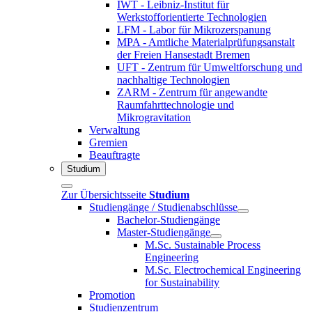
IWT - Leibniz-Institut für
Werkstofforientierte Technologien
LFM - Labor für Mikrozerspanung
MPA - Amtliche Materialprüfungsanstalt
der Freien Hansestadt Bremen
UFT - Zentrum für Umweltforschung und
nachhaltige Technologien
ZARM - Zentrum für angewandte
Raumfahrttechnologie und
Mikrogravitation
Verwaltung
Gremien
Beauftragte
Studium
Zur Übersichtsseite
Studium
Studiengänge / Studienabschlüsse
Bachelor-Studiengänge
Master-Studiengänge
M.Sc. Sustainable Process
Engineering
M.Sc. Electrochemical Engineering
for Sustainability
Promotion
Studienzentrum