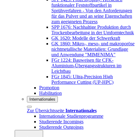
funktionaler Feststoffpartikel in
Sprühverfahren - Von den Anforderungen
für das Pulver und an seine Eigenschaften
zum geeigneten Prozess
SPP 1676: Nachhaltige Produktion durch
Trockenbearbeitung in der Umformtechnik
GK 1620: Modelle der Schwerkraft
GK 1860: Mikro-, meso- und makroporöse
nichtmetallische Materialien: Grundlage
und Anwendung "MIMENIMA"
FGr 1224: Bauweisen für CFK-
Aluminium-Übergangsstrukturen im
Leichtbau
FGr 1845: Ultra-Precision High
Performance Cutting (UP-HPC)
Promotion
Habilitation
Internationales
Zur Übersichtsseite
Internationales
Internationale Studienprogramme
Studierende Incomings
Studierende Outgoings