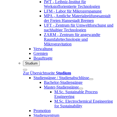
IWT - Leibniz-Institut für
Werkstofforientierte Technologien
LFM - Labor für Mikrozerspanung
MPA - Amtliche Materialprüfungsanstalt
der Freien Hansestadt Bremen
UFT - Zentrum für Umweltforschung und
nachhaltige Technologien
ZARM - Zentrum für angewandte
Raumfahrttechnologie und
Mikrogravitation
Verwaltung
Gremien
Beauftragte
Studium
Zur Übersichtsseite
Studium
Studiengänge / Studienabschlüsse
Bachelor-Studiengänge
Master-Studiengänge
M.Sc. Sustainable Process
Engineering
M.Sc. Electrochemical Engineering
for Sustainability
Promotion
Studienzentrum