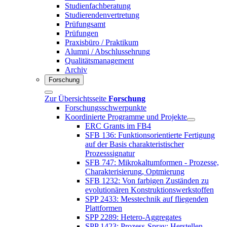
Studienfachberatung
Studierendenvertretung
Prüfungsamt
Prüfungen
Praxisbüro / Praktikum
Alumni / Abschlussehrung
Qualitätsmanagement
Archiv
Forschung
Zur Übersichtsseite
Forschung
Forschungsschwerpunkte
Koordinierte Programme und Projekte
ERC Grants im FB4
SFB 136: Funktionsorientierte Fertigung
auf der Basis charakteristischer
Prozesssignatur
SFB 747: Mikrokaltumformen - Prozesse,
Charakterisierung, Optmierung
SFB 1232: Von farbigen Zuständen zu
evolutionären Konstruktionswerkstoffen
SPP 2433: Messtechnik auf fliegenden
Plattformen
SPP 2289: Hetero-Aggregates
SPP 1423: Prozess-Spray: Herstellen