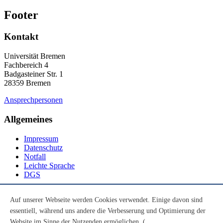
Footer
Kontakt
Universität Bremen
Fachbereich 4
Badgasteiner Str. 1
28359 Bremen
Ansprechpersonen
Allgemeines
Impressum
Datenschutz
Notfall
Leichte Sprache
DGS
Social Media
Auf unserer Webseite werden Cookies verwendet. Einige davon sind
essentiell, während uns andere die Verbesserung und Optimierung der
Youtube
Instagram
Website im Sinne der Nutzenden ermöglichen. (