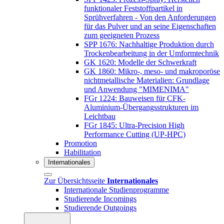
funktionaler Feststoffpartikel in
Sprühverfahren - Von den Anforderungen
für das Pulver und an seine Eigenschaften
zum geeigneten Prozess
SPP 1676: Nachhaltige Produktion durch
Trockenbearbeitung in der Umformtechnik
GK 1620: Modelle der Schwerkraft
GK 1860: Mikro-, meso- und makroporöse
nichtmetallische Materialien: Grundlage
und Anwendung "MIMENIMA"
FGr 1224: Bauweisen für CFK-
Aluminium-Übergangsstrukturen im
Leichtbau
FGr 1845: Ultra-Precision High
Performance Cutting (UP-HPC)
Promotion
Habilitation
Internationales
Zur Übersichtsseite
Internationales
Internationale Studienprogramme
Studierende Incomings
Studierende Outgoings