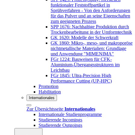
funktionaler Feststoffpartikel in
Sprühverfahren - Von den Anforderungen
für das Pulver und an seine Eigenschaften
zum geeigneten Prozess
SPP 1676: Nachhaltige Produktion durch
Trockenbearbeitung in der Umformtechnik
GK 1620: Modelle der Schwerkraft
GK 1860: Mikro-, meso- und makroporöse
nichtmetallische Materialien: Grundlage
und Anwendung "MIMENIMA"
FGr 1224: Bauweisen für CFK-
Aluminium-Übergangsstrukturen im
Leichtbau
FGr 1845: Ultra-Precision High
Performance Cutting (UP-HPC)
Promotion
Habilitation
Internationales
Zur Übersichtsseite
Internationales
Internationale Studienprogramme
Studierende Incomings
Studierende Outgoings