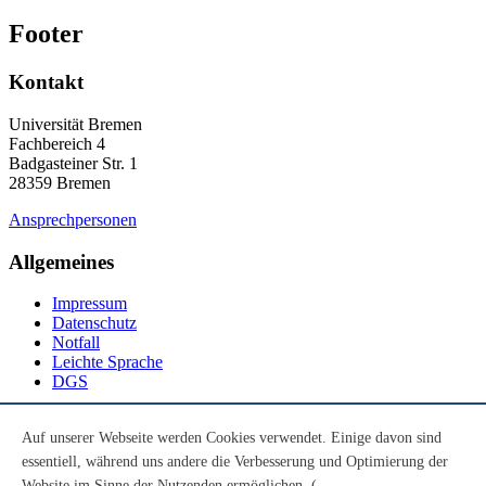
Footer
Kontakt
Universität Bremen
Fachbereich 4
Badgasteiner Str. 1
28359 Bremen
Ansprechpersonen
Allgemeines
Impressum
Datenschutz
Notfall
Leichte Sprache
DGS
Social Media
Auf unserer Webseite werden Cookies verwendet. Einige davon sind
essentiell, während uns andere die Verbesserung und Optimierung der
Youtube
Instagram
Website im Sinne der Nutzenden ermöglichen. (