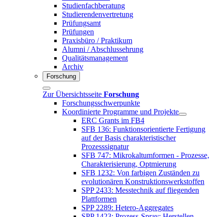
Studienfachberatung
Studierendenvertretung
Prüfungsamt
Prüfungen
Praxisbüro / Praktikum
Alumni / Abschlussehrung
Qualitätsmanagement
Archiv
Forschung
Zur Übersichtsseite
Forschung
Forschungsschwerpunkte
Koordinierte Programme und Projekte
ERC Grants im FB4
SFB 136: Funktionsorientierte Fertigung
auf der Basis charakteristischer
Prozesssignatur
SFB 747: Mikrokaltumformen - Prozesse,
Charakterisierung, Optmierung
SFB 1232: Von farbigen Zuständen zu
evolutionären Konstruktionswerkstoffen
SPP 2433: Messtechnik auf fliegenden
Plattformen
SPP 2289: Hetero-Aggregates
SPP 1423: Prozess-Spray: Herstellen