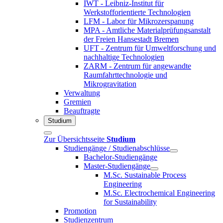
IWT - Leibniz-Institut für
Werkstofforientierte Technologien
LFM - Labor für Mikrozerspanung
MPA - Amtliche Materialprüfungsanstalt
der Freien Hansestadt Bremen
UFT - Zentrum für Umweltforschung und
nachhaltige Technologien
ZARM - Zentrum für angewandte
Raumfahrttechnologie und
Mikrogravitation
Verwaltung
Gremien
Beauftragte
Studium
Zur Übersichtsseite
Studium
Studiengänge / Studienabschlüsse
Bachelor-Studiengänge
Master-Studiengänge
M.Sc. Sustainable Process
Engineering
M.Sc. Electrochemical Engineering
for Sustainability
Promotion
Studienzentrum