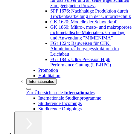
für das Pulver und an seine Eigenschaften
zum geeigneten Prozess
SPP 1676: Nachhaltige Produktion durch
Trockenbearbeitung in der Umformtechnik
GK 1620: Modelle der Schwerkraft
GK 1860: Mikro-, meso- und makroporöse
nichtmetallische Materialien: Grundlage
und Anwendung "MIMENIMA"
FGr 1224: Bauweisen für CFK-
Aluminium-Übergangsstrukturen im
Leichtbau
FGr 1845: Ultra-Precision High
Performance Cutting (UP-HPC)
Promotion
Habilitation
Internationales
Zur Übersichtsseite
Internationales
Internationale Studienprogramme
Studierende Incomings
Studierende Outgoings