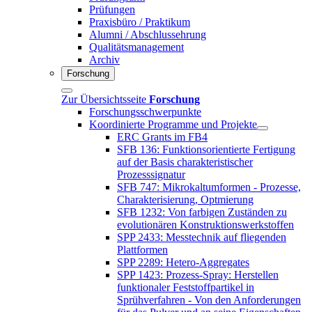
Prüfungen
Praxisbüro / Praktikum
Alumni / Abschlussehrung
Qualitätsmanagement
Archiv
Forschung
Zur Übersichtsseite
Forschung
Forschungsschwerpunkte
Koordinierte Programme und Projekte
ERC Grants im FB4
SFB 136: Funktionsorientierte Fertigung
auf der Basis charakteristischer
Prozesssignatur
SFB 747: Mikrokaltumformen - Prozesse,
Charakterisierung, Optmierung
SFB 1232: Von farbigen Zuständen zu
evolutionären Konstruktionswerkstoffen
SPP 2433: Messtechnik auf fliegenden
Plattformen
SPP 2289: Hetero-Aggregates
SPP 1423: Prozess-Spray: Herstellen
funktionaler Feststoffpartikel in
Sprühverfahren - Von den Anforderungen