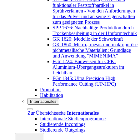
funktionaler Feststoffpartikel in
Sprühverfahren - Von den Anforderungen
für das Pulver und an seine Eigenschaften
zum geeigneten Prozess
SPP 1676: Nachhaltige Produktion durch
Trockenbearbeitung in der Umformtechnik
GK 1620: Modelle der Schwerkraft
GK 1860: Mikro-, meso- und makroporöse
nichtmetallische Materialien: Grundlage
und Anwendung "MIMENIMA"
FGr 1224: Bauweisen für CFK-
Aluminium-Übergangsstrukturen im
Leichtbau
FGr 1845: Ultra-Precision High
Performance Cutting (UP-HPC)
Promotion
Habilitation
Internationales
Zur Übersichtsseite
Internationales
Internationale Studienprogramme
Studierende Incomings
Studierende Outgoings