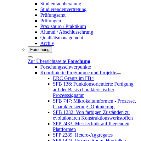
Studienfachberatung
Studierendenvertretung
Prüfungsamt
Prüfungen
Praxisbüro / Praktikum
Alumni / Abschlussehrung
Qualitätsmanagement
Archiv
Forschung
Zur Übersichtsseite
Forschung
Forschungsschwerpunkte
Koordinierte Programme und Projekte
ERC Grants im FB4
SFB 136: Funktionsorientierte Fertigung
auf der Basis charakteristischer
Prozesssignatur
SFB 747: Mikrokaltumformen - Prozesse,
Charakterisierung, Optmierung
SFB 1232: Von farbigen Zuständen zu
evolutionären Konstruktionswerkstoffen
SPP 2433: Messtechnik auf fliegenden
Plattformen
SPP 2289: Hetero-Aggregates
SPP 1423: Prozess-Spray: Herstellen