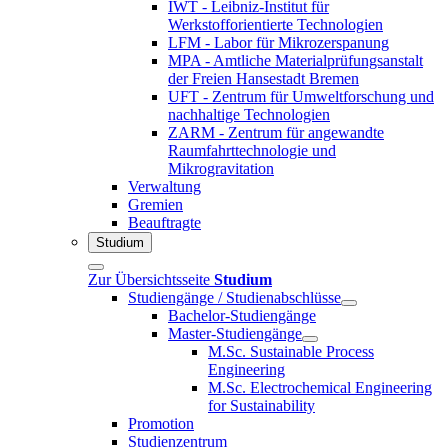
IWT - Leibniz-Institut für
Werkstofforientierte Technologien
LFM - Labor für Mikrozerspanung
MPA - Amtliche Materialprüfungsanstalt
der Freien Hansestadt Bremen
UFT - Zentrum für Umweltforschung und
nachhaltige Technologien
ZARM - Zentrum für angewandte
Raumfahrttechnologie und
Mikrogravitation
Verwaltung
Gremien
Beauftragte
Studium
Zur Übersichtsseite
Studium
Studiengänge / Studienabschlüsse
Bachelor-Studiengänge
Master-Studiengänge
M.Sc. Sustainable Process
Engineering
M.Sc. Electrochemical Engineering
for Sustainability
Promotion
Studienzentrum