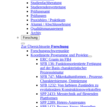
Studienfachberatung
Studierendenvertretung
Prüfungsamt
Prüfungen
Praxisbüro / Praktikum
Alumni / Abschlussehrung
Qualitätsmanagement
Archiv
Forschung
Zur Übersichtsseite
Forschung
Forschungsschwerpunkte
Koordinierte Programme und Projekte
ERC Grants im FB4
SFB 136: Funktionsorientierte Fertigung
auf der Basis charakteristischer
Prozesssignatur
SFB 747: Mikrokaltumformen - Prozesse,
Charakterisierung, Optmierung
SFB 1232: Von farbigen Zuständen zu
evolutionären Konstruktionswerkstoffen
SPP 2433: Messtechnik auf fliegenden
Plattformen
SPP 2289: Hetero-Aggregates
SPP 1423: Prozess-Spray: Herstellen