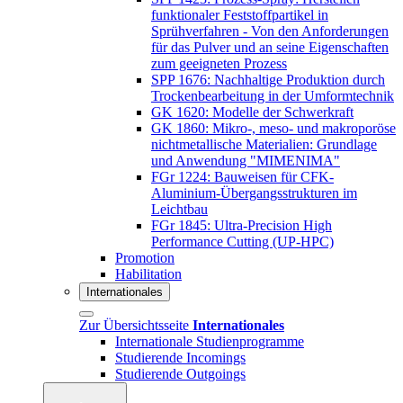
funktionaler Feststoffpartikel in
Sprühverfahren - Von den Anforderungen
für das Pulver und an seine Eigenschaften
zum geeigneten Prozess
SPP 1676: Nachhaltige Produktion durch
Trockenbearbeitung in der Umformtechnik
GK 1620: Modelle der Schwerkraft
GK 1860: Mikro-, meso- und makroporöse
nichtmetallische Materialien: Grundlage
und Anwendung "MIMENIMA"
FGr 1224: Bauweisen für CFK-
Aluminium-Übergangsstrukturen im
Leichtbau
FGr 1845: Ultra-Precision High
Performance Cutting (UP-HPC)
Promotion
Habilitation
Internationales
Zur Übersichtsseite
Internationales
Internationale Studienprogramme
Studierende Incomings
Studierende Outgoings