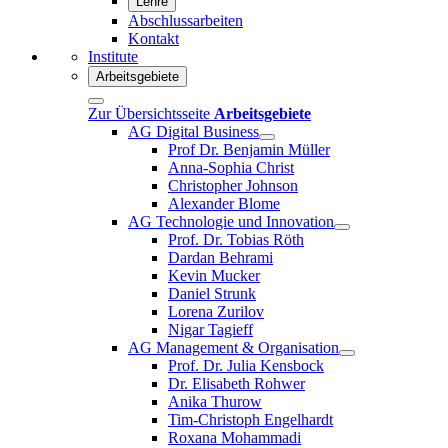
Lehre
Abschlussarbeiten
Kontakt
Institute
Arbeitsgebiete
Zur Übersichtsseite
Arbeitsgebiete
AG Digital Business
Prof Dr. Benjamin Müller
Anna-Sophia Christ
Christopher Johnson
Alexander Blome
AG Technologie und Innovation
Prof. Dr. Tobias Röth
Dardan Behrami
Kevin Mucker
Daniel Strunk
Lorena Zurilov
Nigar Tagieff
AG Management & Organisation
Prof. Dr. Julia Kensbock
Dr. Elisabeth Rohwer
Anika Thurow
Tim-Christoph Engelhardt
Roxana Mohammadi