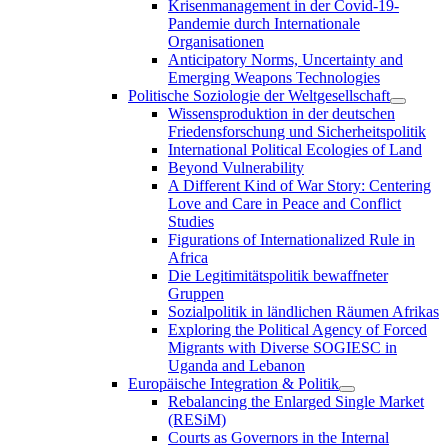
Krisenmanagement in der Covid-19-
Pandemie durch Internationale
Organisationen
Anticipatory Norms, Uncertainty and
Emerging Weapons Technologies
Politische Soziologie der Weltgesellschaft
Wissensproduktion in der deutschen
Friedensforschung und Sicherheitspolitik
International Political Ecologies of Land
Beyond Vulnerability
A Different Kind of War Story: Centering
Love and Care in Peace and Conflict
Studies
Figurations of Internationalized Rule in
Africa
Die Legitimitätspolitik bewaffneter
Gruppen
Sozialpolitik in ländlichen Räumen Afrikas
Exploring the Political Agency of Forced
Migrants with Diverse SOGIESC in
Uganda and Lebanon
Europäische Integration & Politik
Rebalancing the Enlarged Single Market
(RESiM)
Courts as Governors in the Internal