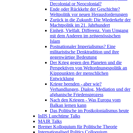
Decolonial or Neocolonial?
Ende oder Rückkehr der Geschichte?
Weltpolitik vor neuen Herausforderungen
Zurück in die Zukunft: Die Wiederkehr der
Machtpolitik im 21. Jahrhundert
Einheit, Vielfalt. Differenz. Vom Umgang
mit dem Anderen im zeitgenössischen
Islam
Postnationaler Imperialismus? Eine
militaristische Denktradition und ihre
gegenwärtige Bedeutung
Der Krieg gegen den Planeten und die
Perspektiven von Weltordnungspolitik an
Kipppunkten der menschlichen
Entwicklung
Kriege beenden - aber wie?
Verhandlungen, Dialog, Mediation und der
afghanische Friedensprozess
Nach den Kriegen - Was Europa vom
Balkan lernen kann
Das Politische im Postkolonialismus heute
InIIS Lunchtime Talks
MAIR Talks
Bremer Kolloquium für Politische Theorie
Internationalised Politics Colloquium