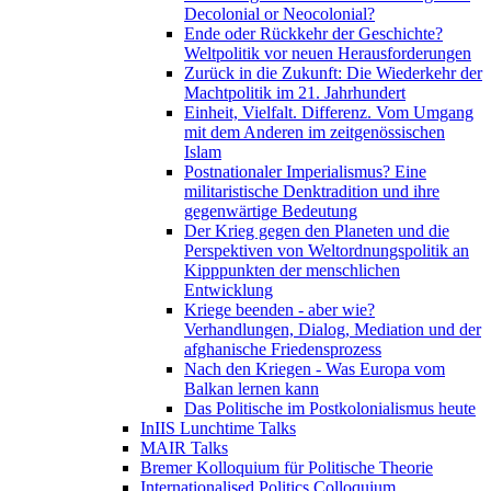
Decolonial or Neocolonial?
Ende oder Rückkehr der Geschichte?
Weltpolitik vor neuen Herausforderungen
Zurück in die Zukunft: Die Wiederkehr der
Machtpolitik im 21. Jahrhundert
Einheit, Vielfalt. Differenz. Vom Umgang
mit dem Anderen im zeitgenössischen
Islam
Postnationaler Imperialismus? Eine
militaristische Denktradition und ihre
gegenwärtige Bedeutung
Der Krieg gegen den Planeten und die
Perspektiven von Weltordnungspolitik an
Kipppunkten der menschlichen
Entwicklung
Kriege beenden - aber wie?
Verhandlungen, Dialog, Mediation und der
afghanische Friedensprozess
Nach den Kriegen - Was Europa vom
Balkan lernen kann
Das Politische im Postkolonialismus heute
InIIS Lunchtime Talks
MAIR Talks
Bremer Kolloquium für Politische Theorie
Internationalised Politics Colloquium