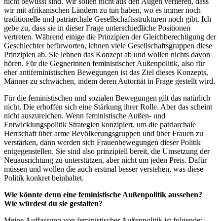
nicht bewusst sind. Wir sollen nicht aus den Augen verlieren, dass
wir mit afrikanischen Ländern zu tun haben, wo es immer noch
traditionelle und patriarchale Gesellschaftsstrukturen noch gibt. Ich
gebe zu, dass sie in dieser Frage unterschiedliche Positionen
vertreten. Während einige die Prinzipien der Gleichberechtigung der
Geschlechter befürworten, lehnen viele Gesellschaftsgruppen diese
Prinzipien ab. Sie lehnen das Konzept ab und wollen nichts davon
hören. Für die Gegnerinnen feministischer Außenpolitik, also für
eher antifeministischen Bewegungen ist das Ziel dieses Konzepts,
Männer zu schwächen, indem deren Autorität in Frage gestellt wird.
Für die feministischen und sozialen Bewegungen gilt das natürlich
nicht. Die erhoffen sich eine Stärkung ihrer Rolle. Aber das scheint
nicht auszureichen. Wenn feministische Außen- und
Entwicklungspolitik Strategien konzipiert, um die patriarchale
Herrschaft über arme Bevölkerungsgruppen und über Frauen zu
verstärken, dann werden sich Frauenbewegungen dieser Politik
entgegenstellen. Sie sind also prinzipiell bereit, die Umsetzung der
Neuausrichtung zu unterstützen, aber nicht um jeden Preis. Dafür
müssen und wollen die auch erstmal besser verstehen, was diese
Politik konkret beinhaltet.
Wie könnte denn eine feministische Außenpolitik aussehen?
Wie würdest du sie gestalten?
Meine Auffassung von feministischer Außenpolitik ist folgende: