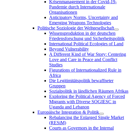
Krisenmanagement in der Covid-19-
Pandemie durch Internationale
Organisationen
Anticipatory Norms, Uncertainty and
Emerging Weapons Technologies
Politische Soziologie der Weltgesellschaft
Wissensproduktion in der deutschen
Friedensforschung und Sicherheitspolitik
International Political Ecologies of Land
Beyond Vulnerability
A Different Kind of War Story: Centering
Love and Care in Peace and Conflict
Studies
Figurations of Internationalized Rule in
Africa
Die Legitimitätspolitik bewaffneter
Gruppen
Sozialpolitik in ländlichen Räumen Afrikas
Exploring the Political Agency of Forced
Migrants with Diverse SOGIESC in
Uganda and Lebanon
Europäische Integration & Politik
Rebalancing the Enlarged Single Market
(RESiM)
Courts as Governors in the Internal