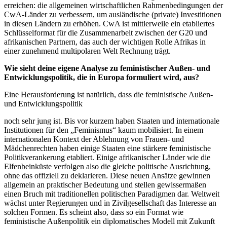
erreichen: die allgemeinen wirtschaftlichen Rahmenbedingungen der
CwA-Länder zu verbessern, um ausländische (private) Investitionen
in diesen Ländern zu erhöhen. CwA ist mittlerweile ein etabliertes
Schlüsselformat für die Zusammenarbeit zwischen der G20 und
afrikanischen Partnern, das auch der wichtigen Rolle Afrikas in
einer zunehmend multipolaren Welt Rechnung trägt.
Wie sieht deine eigene Analyse zu feministischer Außen- und
Entwicklungspolitik, die in Europa formuliert wird, aus?
Eine Herausforderung ist natürlich, dass die feministische Außen-
und Entwicklungspolitik
noch sehr jung ist. Bis vor kurzem haben Staaten und internationale
Institutionen für den „Feminismus“ kaum mobilisiert. In einem
internationalen Kontext der Ablehnung von Frauen- und
Mädchenrechten haben einige Staaten eine stärkere feministische
Politikverankerung etabliert. Einige afrikanischer Länder wie die
Elfenbeinküste verfolgen also die gleiche politische Ausrichtung,
ohne das offiziell zu deklarieren. Diese neuen Ansätze gewinnen
allgemein an praktischer Bedeutung und stellen gewissermaßen
einen Bruch mit traditionellen politischen Paradigmen dar. Weltweit
wächst unter Regierungen und in Zivilgesellschaft das Interesse an
solchen Formen. Es scheint also, dass so ein Format wie
feministische Außenpolitik ein diplomatisches Modell mit Zukunft