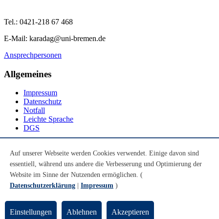
Tel.: 0421-218 67 468
E-Mail: karadag@uni-bremen.de
Ansprechpersonen
Allgemeines
Impressum
Datenschutz
Notfall
Leichte Sprache
DGS
Social Media
Auf unserer Webseite werden Cookies verwendet. Einige davon sind
essentiell, während uns andere die Verbesserung und Optimierung der
Youtube
Instagram
Website im Sinne der Nutzenden ermöglichen. (
LinkedIn
Datenschutzerklärung
|
Impressum
)
Mastodon
© Universität Bremen 2026
Einstellungen
Ablehnen
Akzeptieren
Zum Seitenende springen
Zum Seitenanfang springen