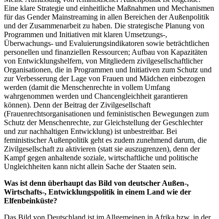
Eine klare Strategie und einheitliche Maßnahmen und Mechanismen
für das Gender Mainstreaming in allen Bereichen der Außenpolitik
und der Zusammenarbeit zu haben. Die strategische Planung von
Programmen und Initiativen mit klaren Umsetzungs-,
Überwachungs- und Evaluierungsindikatoren sowie beträchtlichen
personellen und finanziellen Ressourcen; Aufbau von Kapazitäten
von Entwicklungshelfern, von Mitgliedern zivilgesellschaftlicher
Organisationen, die in Programmen und Initiativen zum Schutz und
zur Verbesserung der Lage von Frauen und Mädchen einbezogen
werden (damit die Menschenrechte in vollem Umfang
wahrgenommen werden und Chancengleichheit garantieren
können). Denn der Beitrag der Zivilgesellschaft
(Frauenrechtsorganisationen und feministischen Bewegungen zum
Schutz der Menschenrechte, zur Gleichstellung der Geschlechter
und zur nachhaltigen Entwicklung) ist unbestreitbar. Bei
feministischer Außenpolitik geht es zudem zunehmend darum, die
Zivilgesellschaft zu aktivieren (statt sie auszugrenzen), denn der
Kampf gegen anhaltende soziale, wirtschaftliche und politische
Ungleichheiten kann nicht allein Sache der Staaten sein.
Was ist denn überhaupt das Bild von deutscher Außen-,
Wirtschafts-, Entwicklungspolitik in einem Land wie der
Elfenbeinküste?
Das Bild von Deutschland ist im Allgemeinen in Afrika bzw. in der