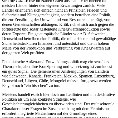
sich die Gaza-Krise im Nahen Osten anschaut. Hier blieben die
meisten Länder hinter den eigenen Erwartungen zurück. Viele
Länder orientieren sich einfach nicht an Prinzipien Frieden und
Sicherheit und Klimagerechtigkeit, sondern betreiben eine Politik,
die zur Zerstörung der Umwelt und von Ressourcen beiträgt, von
denen Gemeinschaften abhängen. Kritik richtet sich auch gegen die
fortgesetzte und sogar gesteigerte Kriegswaffenproduktion sowie
deren Exporte. Einige europäische Länder wie z.B. Schweden,
Deutschland betreiben eine Politik, die militarisierte und gewalttätige
Sicherheitsstrukturen finanziert und unterstützt und die in hohem
Maße von der Produktion und Verbreitung von Kriegswaffen auf
der ganzen Welt profitiert.
Feministische Außen-und Entwicklungspolitik mag ein sensibles
Thema sein, aber ihre Konzipierung und Umsetzung ist zumindest
ein gutes Signal. Die gemeinsamen Anstrengungen von Ländern
wie Schweden, Kanada, Frankreich, Mexiko, Spanien, Luxemburg,
Deutschland, Libyen, Chile, Mongolei müssen fortgesetzt werden.
Es gibt noch "ein bisschen" zu tun.
Meistens handelt es sich hier doch um Leitlinien und um deklarative
Politiken als um eine konkrete Strategie, wie
Geschlechterungleichheiten zu überwinden sind. Der multisektorale
Charakter dieser Fragen im Zusammenhang mit dem Feminismus
erfordert integrierte Maßnahmen auf der Grundlage eines