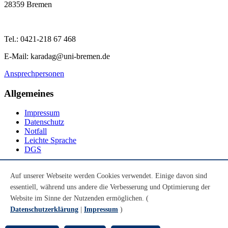
28359 Bremen
Tel.: 0421-218 67 468
E-Mail: karadag@uni-bremen.de
Ansprechpersonen
Allgemeines
Impressum
Datenschutz
Notfall
Leichte Sprache
DGS
Social Media
Auf unserer Webseite werden Cookies verwendet. Einige davon sind
essentiell, während uns andere die Verbesserung und Optimierung der
Youtube
Instagram
Website im Sinne der Nutzenden ermöglichen. (
LinkedIn
Datenschutzerklärung
|
Impressum
)
Mastodon