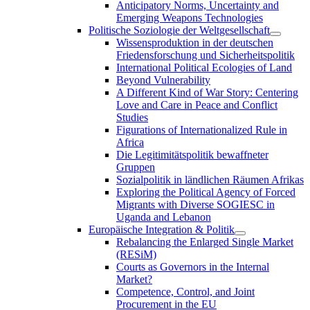
Anticipatory Norms, Uncertainty and
Emerging Weapons Technologies
Politische Soziologie der Weltgesellschaft
Wissensproduktion in der deutschen
Friedensforschung und Sicherheitspolitik
International Political Ecologies of Land
Beyond Vulnerability
A Different Kind of War Story: Centering
Love and Care in Peace and Conflict
Studies
Figurations of Internationalized Rule in
Africa
Die Legitimitätspolitik bewaffneter
Gruppen
Sozialpolitik in ländlichen Räumen Afrikas
Exploring the Political Agency of Forced
Migrants with Diverse SOGIESC in
Uganda and Lebanon
Europäische Integration & Politik
Rebalancing the Enlarged Single Market
(RESiM)
Courts as Governors in the Internal
Market?
Competence, Control, and Joint
Procurement in the EU