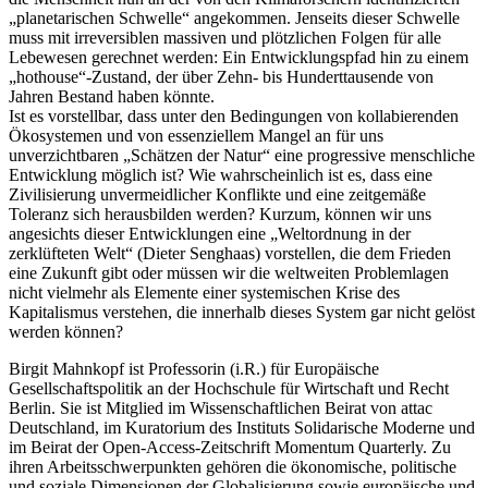
„planetarischen Schwelle“ angekommen. Jenseits dieser Schwelle
muss mit irreversiblen massiven und plötzlichen Folgen für alle
Lebewesen gerechnet werden: Ein Entwicklungspfad hin zu einem
„hothouse“-Zustand, der über Zehn- bis Hunderttausende von
Jahren Bestand haben könnte.
Ist es vorstellbar, dass unter den Bedingungen von kollabierenden
Ökosystemen und von essenziellem Mangel an für uns
unverzichtbaren „Schätzen der Natur“ eine progressive menschliche
Entwicklung möglich ist? Wie wahrscheinlich ist es, dass eine
Zivilisierung unvermeidlicher Konflikte und eine zeitgemäße
Toleranz sich herausbilden werden? Kurzum, können wir uns
angesichts dieser Entwicklungen eine „Weltordnung in der
zerklüfteten Welt“ (Dieter Senghaas) vorstellen, die dem Frieden
eine Zukunft gibt oder müssen wir die weltweiten Problemlagen
nicht vielmehr als Elemente einer systemischen Krise des
Kapitalismus verstehen, die innerhalb dieses System gar nicht gelöst
werden können?
Birgit Mahnkopf ist Professorin (i.R.) für Europäische
Gesellschaftspolitik an der Hochschule für Wirtschaft und Recht
Berlin. Sie ist Mitglied im Wissenschaftlichen Beirat von attac
Deutschland, im Kuratorium des Instituts Solidarische Moderne und
im Beirat der Open-Access-Zeitschrift Momentum Quarterly. Zu
ihren Arbeitsschwerpunkten gehören die ökonomische, politische
und soziale Dimensionen der Globalisierung sowie europäische und