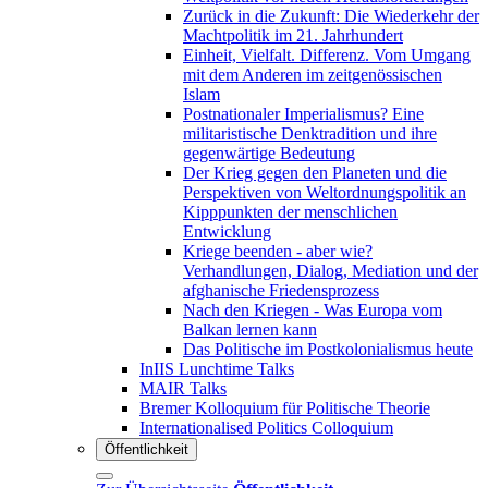
Zurück in die Zukunft: Die Wiederkehr der
Machtpolitik im 21. Jahrhundert
Einheit, Vielfalt. Differenz. Vom Umgang
mit dem Anderen im zeitgenössischen
Islam
Postnationaler Imperialismus? Eine
militaristische Denktradition und ihre
gegenwärtige Bedeutung
Der Krieg gegen den Planeten und die
Perspektiven von Weltordnungspolitik an
Kipppunkten der menschlichen
Entwicklung
Kriege beenden - aber wie?
Verhandlungen, Dialog, Mediation und der
afghanische Friedensprozess
Nach den Kriegen - Was Europa vom
Balkan lernen kann
Das Politische im Postkolonialismus heute
InIIS Lunchtime Talks
MAIR Talks
Bremer Kolloquium für Politische Theorie
Internationalised Politics Colloquium
Öffentlichkeit