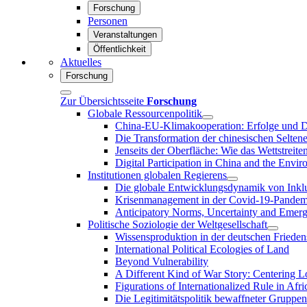
Forschung
Personen
Veranstaltungen
Öffentlichkeit
Aktuelles
Forschung
Zur Übersichtsseite
Forschung
Globale Ressourcenpolitik
China-EU-Klimakooperation: Erfolge und D
Die Transformation der chinesischen Selten
Jenseits der Oberfläche: Wie das Wettstrei
Digital Participation in China and the Envi
Institutionen globalen Regierens
Die globale Entwicklungsdynamik von Inklus
Krisenmanagement in der Covid-19-Pandemie
Anticipatory Norms, Uncertainty and Emer
Politische Soziologie der Weltgesellschaft
Wissensproduktion in der deutschen Frieden
International Political Ecologies of Land
Beyond Vulnerability
A Different Kind of War Story: Centering L
Figurations of Internationalized Rule in Afri
Die Legitimitätspolitik bewaffneter Gruppen