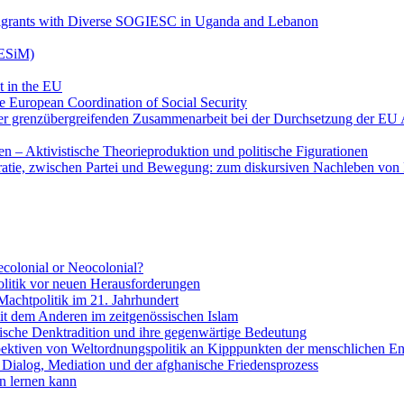
 Migrants with Diverse SOGIESC in Uganda and Lebanon
RESiM)
t in the EU
he European Coordination of Social Security
r grenzübergreifenden Zusammenarbeit bei der Durchsetzung der EU A
 – Aktivistische Theorieproduktion und politische Figurationen
atie, zwischen Partei und Bewegung: zum diskursiven Nachleben vo
colonial or Neocolonial?
litik vor neuen Herausforderungen
Machtpolitik im 21. Jahrhundert
it dem Anderen im zeitgenössischen Islam
stische Denktradition und ihre gegenwärtige Bedeutung
pektiven von Weltordnungspolitik an Kipppunkten der menschlichen E
Dialog, Mediation und der afghanische Friedensprozess
n lernen kann