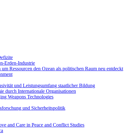
efizite
en-Erden-Industrie
ten um Ressourcen den Ozean als politischen Raum neu entdeckt
ronment
ivität und Leistungsumfang staatlicher Bildung
 durch Internationale Organisationen
ging Weapons Technologies
sforschung und Sicherheitspolitik
ove and Care in Peace and Conflict Studies
ca