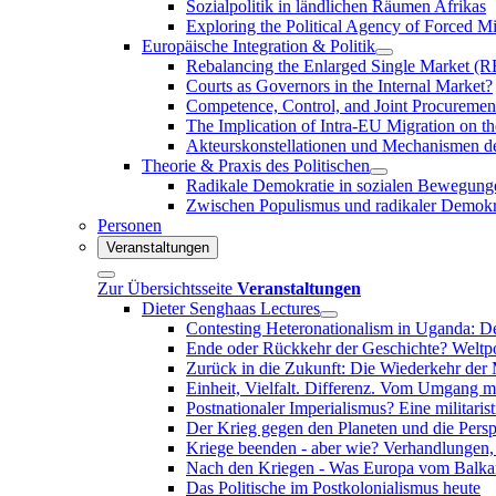
Sozialpolitik in ländlichen Räumen Afrikas
Exploring the Political Agency of Forced
Europäische Integration & Politik
Rebalancing the Enlarged Single Market (
Courts as Governors in the Internal Market?
Competence, Control, and Joint Procuremen
The Implication of Intra-EU Migration on t
Akteurskonstellationen und Mechanismen de
Theorie & Praxis des Politischen
Radikale Demokratie in sozialen Bewegungen
Zwischen Populismus und radikaler Demokr
Personen
Veranstaltungen
Zur Übersichtsseite
Veranstaltungen
Dieter Senghaas Lectures
Contesting Heteronationalism in Uganda: De
Ende oder Rückkehr der Geschichte? Weltpo
Zurück in die Zukunft: Die Wiederkehr der 
Einheit, Vielfalt. Differenz. Vom Umgang m
Postnationaler Imperialismus? Eine militari
Der Krieg gegen den Planeten und die Pers
Kriege beenden - aber wie? Verhandlungen, 
Nach den Kriegen - Was Europa vom Balka
Das Politische im Postkolonialismus heute