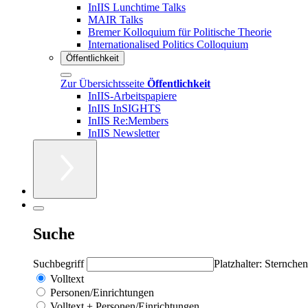
InIIS Lunchtime Talks
MAIR Talks
Bremer Kolloquium für Politische Theorie
Internationalised Politics Colloquium
Öffentlichkeit
Zur Übersichtsseite
Öffentlichkeit
InIIS-Arbeitspapiere
InIIS InSIGHTS
InIIS Re:Members
InIIS Newsletter
Suche
Suchbegriff
Platzhalter: Sternchen
Volltext
Personen/Einrichtungen
Volltext + Personen/Einrichtungen