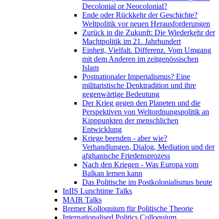
Decolonial or Neocolonial?
Ende oder Rückkehr der Geschichte?
Weltpolitik vor neuen Herausforderungen
Zurück in die Zukunft: Die Wiederkehr der
Machtpolitik im 21. Jahrhundert
Einheit, Vielfalt. Differenz. Vom Umgang
mit dem Anderen im zeitgenössischen
Islam
Postnationaler Imperialismus? Eine
militaristische Denktradition und ihre
gegenwärtige Bedeutung
Der Krieg gegen den Planeten und die
Perspektiven von Weltordnungspolitik an
Kipppunkten der menschlichen
Entwicklung
Kriege beenden - aber wie?
Verhandlungen, Dialog, Mediation und der
afghanische Friedensprozess
Nach den Kriegen - Was Europa vom
Balkan lernen kann
Das Politische im Postkolonialismus heute
InIIS Lunchtime Talks
MAIR Talks
Bremer Kolloquium für Politische Theorie
Internationalised Politics Colloquium