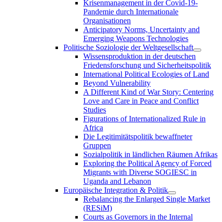
Krisenmanagement in der Covid-19-
Pandemie durch Internationale
Organisationen
Anticipatory Norms, Uncertainty and
Emerging Weapons Technologies
Politische Soziologie der Weltgesellschaft
Wissensproduktion in der deutschen
Friedensforschung und Sicherheitspolitik
International Political Ecologies of Land
Beyond Vulnerability
A Different Kind of War Story: Centering
Love and Care in Peace and Conflict
Studies
Figurations of Internationalized Rule in
Africa
Die Legitimitätspolitik bewaffneter
Gruppen
Sozialpolitik in ländlichen Räumen Afrikas
Exploring the Political Agency of Forced
Migrants with Diverse SOGIESC in
Uganda and Lebanon
Europäische Integration & Politik
Rebalancing the Enlarged Single Market
(RESiM)
Courts as Governors in the Internal