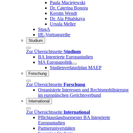
Paula Maciejewski
Dr. Caterina Bonora
Kerstin Wendt
Dr. Ala Pihalskaya
Ursula Meller
StugA
IfE-Vortragsreihe
Studium
Zur Übersichtsseite
Studium
BA Integrierte Europastudien
MA Europapolitik
Studienverlausfplan MAEP
Forschung
Zur Übersichtsseite
Forschung
Organisierte Interessen und Rechtsmobilisierung
im europäischen Gerichtsverbund
International
Zur Übersichtsseite
International
Pflichtauslandssemester BA Integrierte
Europastudien
Partneruniversitäten