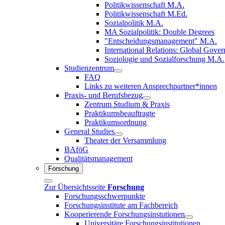
Politikwissenschaft M.A.
Politikwissenschaft M.Ed.
Sozialpolitik M.A.
MA Sozialpolitik: Double Degrees
"Entscheidungsmanagement" M.A.
International Relations: Global Gove
Soziologie und Sozialforschung M.A.
Studienzentrum
FAQ
Links zu weiteren Ansprechpartner*innen
Praxis- und Berufsbezug
Zentrum Studium & Praxis
Praktikumsbeauftragte
Praktikumsordnung
General Studies
Theater der Versammlung
BAföG
Qualitätsmanagement
Forschung
Zur Übersichtsseite
Forschung
Forschungsschwerpunkte
Forschungsinstitute am Fachbereich
Kooperierende Forschungsinstutionen
Universitäre Forschungsinstitutionen