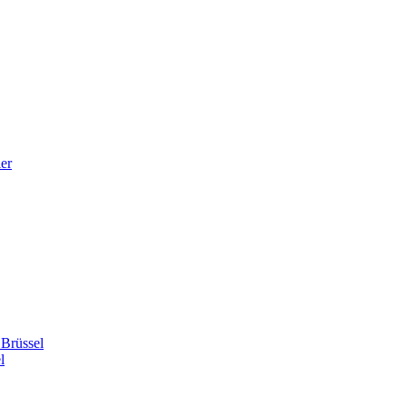
er
 Brüssel
l