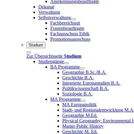
Anerkennungsbeauftragte
Dekanat
Verwaltung
Selbstverwaltung
Fachbereichsrat
Frauenbeauftragte
Fachausschuss Ethik
Promotionsausschuss
Studium
Zur Übersichtsseite
Studium
Studiengänge
BA Programme
Geographie B.Sc./B.A.
Geschichte B.A.
Integrierte Europastudien B.A.
Politikwissenschaft B.A.
Soziologie B.A.
MA Programme
MA Europapolitik
Stadt- und Regionalentwicklung M.A
Geographie M.Ed.
Physical Geography: Environmental H
Master Public History
Geschichte M. Ed.