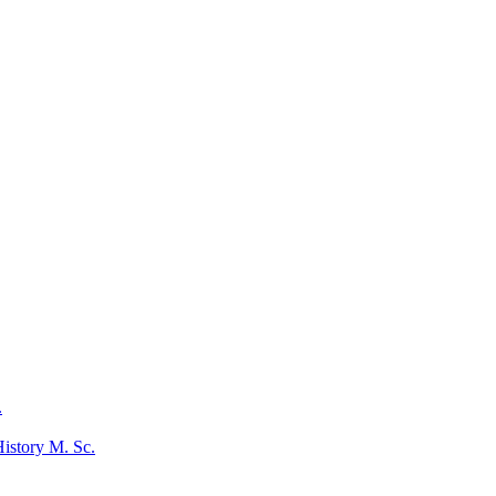
.
istory M. Sc.