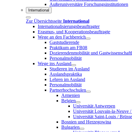
Außeruniversitäre Forschungsinstitutionen
International
Zur Übersichtsseite
International
Internationalisierungsbeauftragter
Erasmus- und Kooperationsbeauftragte
Wege an den Fachbereich
Gaststudierende
Praktikum am FB08
Dozierendenmobilität und Gastwissenschaftl
Personalmobilität
Wege ins Ausland
Studieren im Ausland
Auslandspraktika
Lehren im Ausland
Personalmobilität
Partnerhochschulen
Armenien
Belgien
Universität Antwerpen
Universität Louvain-la-Neuve /
Universität Saint-Louis / Brüsse
Bosnien und Herzegowina
Bulgarien