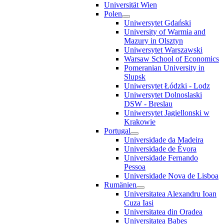
Universität Wien
Polen
Uniwersytet Gdański
University of Warmia and
Mazury in Olsztyn
Uniwersytet Warszawski
Warsaw School of Economics
Pomeranian University in
Slupsk
Uniwersytet Łódzki - Lodz
Uniwersytet Dolnoslaski
DSW - Breslau
Uniwersytet Jagiellonski w
Krakowie
Portugal
Universidade da Madeira
Universidade de Évora
Universidade Fernando
Pessoa
Universidade Nova de Lisboa
Rumänien
Universitatea Alexandru Ioan
Cuza Iasi
Universitatea din Oradea
Universitatea Babes