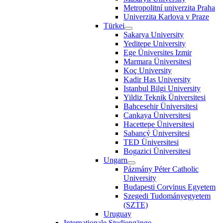
Metropolitní univerzita Praha
Univerzita Karlova v Praze
Türkei
Sakarya University
Yeditepe University
Ege Üniversites Izmir
Marmara Üniversitesi
Koç University
Kadir Has University
Istanbul Bilgi University
Yildiz Teknik Üniversitesi
Bahcesehir Üniversitesi
Cankaya Üniversitesi
Hacettepe Üniversitesi
Sabancý Üniversitesi
TED Üniversitesi
Bogazici Üniversitesi
Ungarn
Pázmány Péter Catholic
University
Budapesti Corvinus Egyetem
Szegedi Tudományegyetem
(SZTE)
Uruguay
Internationale Studiengänge