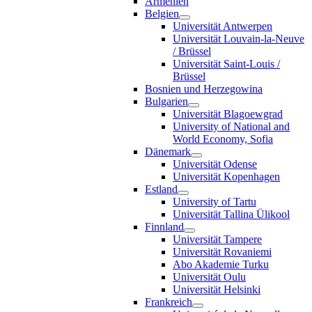
Armenien
Belgien
Universität Antwerpen
Universität Louvain-la-Neuve
/ Brüssel
Universität Saint-Louis /
Brüssel
Bosnien und Herzegowina
Bulgarien
Universität Blagoewgrad
University of National and
World Economy, Sofia
Dänemark
Universität Odense
Universität Kopenhagen
Estland
University of Tartu
Universität Tallina Ülikool
Finnland
Universität Tampere
Universität Rovaniemi
Abo Akademie Turku
Universität Oulu
Universität Helsinki
Frankreich