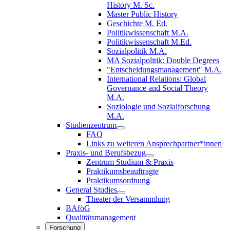
History M. Sc.
Master Public History
Geschichte M. Ed.
Politikwissenschaft M.A.
Politikwissenschaft M.Ed.
Sozialpolitik M.A.
MA Sozialpolitik: Double Degrees
"Entscheidungsmanagement" M.A.
International Relations: Global
Governance and Social Theory
M.A.
Soziologie und Sozialforschung
M.A.
Studienzentrum
FAQ
Links zu weiteren Ansprechpartner*innen
Praxis- und Berufsbezug
Zentrum Studium & Praxis
Praktikumsbeauftragte
Praktikumsordnung
General Studies
Theater der Versammlung
BAföG
Qualitätsmanagement
Forschung