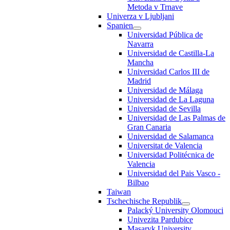
Metoda v Trnave
Univerza v Ljubljani
Spanien
Universidad Pública de
Navarra
Universidad de Castilla-La
Mancha
Universidad Carlos III de
Madrid
Universidad de Málaga
Universidad de La Laguna
Universidad de Sevilla
Universidad de Las Palmas de
Gran Canaria
Universidad de Salamanca
Universitat de Valencia
Universidad Politécnica de
Valencia
Universidad del Pais Vasco -
Bilbao
Taiwan
Tschechische Republik
Palacký University Olomouci
Univezita Pardubice
Masaryk University