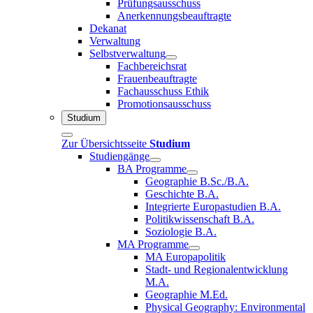
Prüfungsausschuss
Anerkennungsbeauftragte
Dekanat
Verwaltung
Selbstverwaltung
Fachbereichsrat
Frauenbeauftragte
Fachausschuss Ethik
Promotionsausschuss
Studium
Zur Übersichtsseite
Studium
Studiengänge
BA Programme
Geographie B.Sc./B.A.
Geschichte B.A.
Integrierte Europastudien B.A.
Politikwissenschaft B.A.
Soziologie B.A.
MA Programme
MA Europapolitik
Stadt- und Regionalentwicklung
M.A.
Geographie M.Ed.
Physical Geography: Environmental