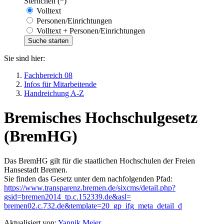
Sternchen (*)
Volltext
Personen/Einrichtungen
Volltext + Personen/Einrichtungen
Sie sind hier:
Fachbereich 08
Infos für Mitarbeitende
Handreichung A-Z
Bremisches Hochschulgesetz
(BremHG)
Das BremHG gilt für die staatlichen Hochschulen der Freien
Hansestadt Bremen.
Sie finden das Gesetz unter dem nachfolgenden Pfad:
https://www.transparenz.bremen.de/sixcms/detail.php?
gsid=bremen2014_tp.c.152339.de&asl=
bremen02.c.732.de&template=20_gp_ifg_meta_detail_d
Aktualisiert von:
Yannik Meier