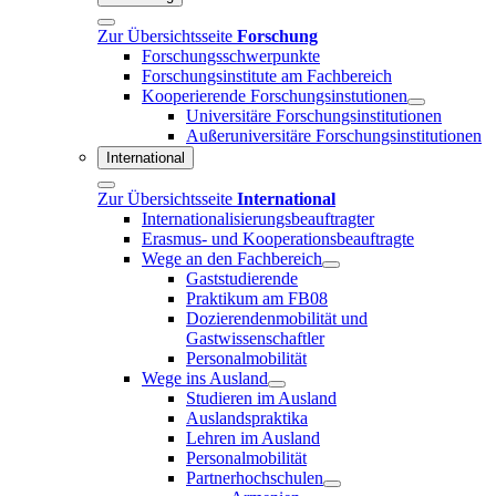
Zur Übersichtsseite
Forschung
Forschungsschwerpunkte
Forschungsinstitute am Fachbereich
Kooperierende Forschungsinstutionen
Universitäre Forschungsinstitutionen
Außeruniversitäre Forschungsinstitutionen
International
Zur Übersichtsseite
International
Internationalisierungsbeauftragter
Erasmus- und Kooperationsbeauftragte
Wege an den Fachbereich
Gaststudierende
Praktikum am FB08
Dozierendenmobilität und
Gastwissenschaftler
Personalmobilität
Wege ins Ausland
Studieren im Ausland
Auslandspraktika
Lehren im Ausland
Personalmobilität
Partnerhochschulen