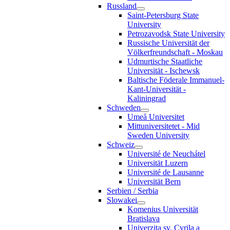
Russland
Saint-Petersburg State
University
Petrozavodsk State University
Russische Universität der
Völkerfreundschaft - Moskau
Udmurtische Staatliche
Universität - Ischewsk
Baltische Föderale Immanuel-
Kant-Universität -
Kaliningrad
Schweden
Umeå Universitet
Mittuniversitetet - Mid
Sweden University
Schweiz
Université de Neuchátel
Universität Luzern
Université de Lausanne
Universität Bern
Serbien / Serbia
Slowakei
Komenius Universität
Bratislava
Univerzita sv. Cyrila a