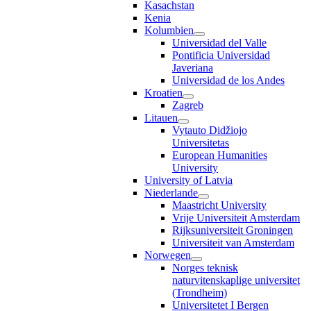
Kasachstan
Kenia
Kolumbien
Universidad del Valle
Pontificia Universidad
Javeriana
Universidad de los Andes
Kroatien
Zagreb
Litauen
Vytauto Didžiojo
Universitetas
European Humanities
University
University of Latvia
Niederlande
Maastricht University
Vrije Universiteit Amsterdam
Rijksuniversiteit Groningen
Universiteit van Amsterdam
Norwegen
Norges teknisk
naturvitenskaplige universitet
(Trondheim)
Universitetet I Bergen