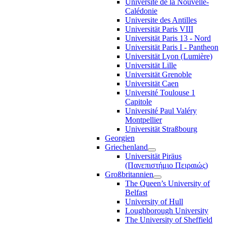
Université de la Nouvelle-
Calédonie
Universite des Antilles
Universität Paris VIII
Universität Paris 13 - Nord
Universität Paris I - Pantheon
Universität Lyon (Lumière)
Universität Lille
Universität Grenoble
Universität Caen
Université Toulouse 1
Capitole
Université Paul Valéry
Montpellier
Universität Straßbourg
Georgien
Griechenland
Universität Piräus
(Πανεπιστήμιο Πειραιώς)
Großbritannien
The Queen’s University of
Belfast
University of Hull
Loughborough University
The University of Sheffield