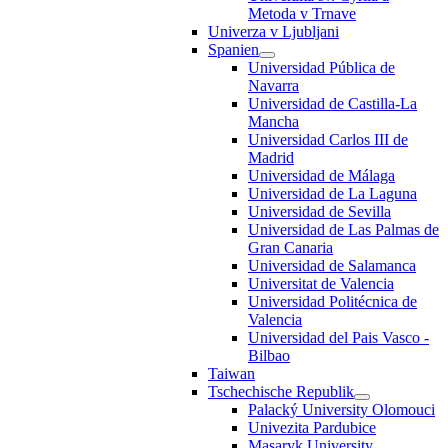
Metoda v Trnave
Univerza v Ljubljani
Spanien
Universidad Pública de
Navarra
Universidad de Castilla-La
Mancha
Universidad Carlos III de
Madrid
Universidad de Málaga
Universidad de La Laguna
Universidad de Sevilla
Universidad de Las Palmas de
Gran Canaria
Universidad de Salamanca
Universitat de Valencia
Universidad Politécnica de
Valencia
Universidad del Pais Vasco -
Bilbao
Taiwan
Tschechische Republik
Palacký University Olomouci
Univezita Pardubice
Masaryk University