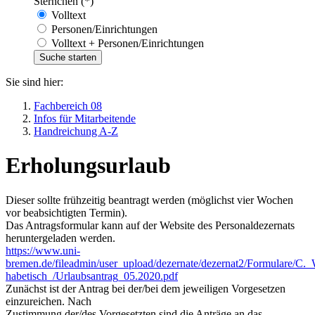
Sternchen (*)
Volltext
Personen/Einrichtungen
Volltext + Personen/Einrichtungen
Sie sind hier:
Fachbereich 08
Infos für Mitarbeitende
Handreichung A-Z
Erholungsurlaub
Dieser sollte frühzeitig beantragt werden (möglichst vier Wochen
vor beabsichtigten Termin).
Das Antragsformular kann auf der Website des Personaldezernats
heruntergeladen werden.
https://www.uni-
bremen.de/fileadmin/user_upload/dezernate/dezernat2/Formulare/C.
habetisch_/Urlaubsantrag_05.2020.pdf
Zunächst ist der Antrag bei der/bei dem jeweiligen Vorgesetzen
einzureichen. Nach
Zustimmung der/des Vorgesetzten sind die Anträge an das