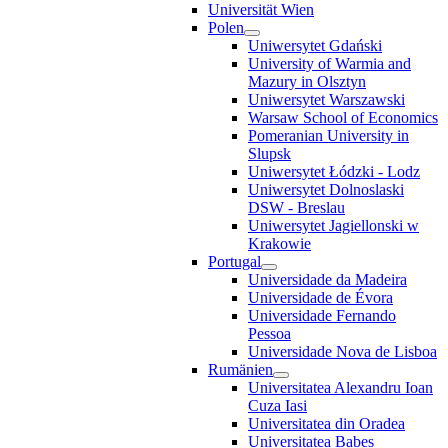
Universität Wien
Polen
Uniwersytet Gdański
University of Warmia and
Mazury in Olsztyn
Uniwersytet Warszawski
Warsaw School of Economics
Pomeranian University in
Slupsk
Uniwersytet Łódzki - Lodz
Uniwersytet Dolnoslaski
DSW - Breslau
Uniwersytet Jagiellonski w
Krakowie
Portugal
Universidade da Madeira
Universidade de Évora
Universidade Fernando
Pessoa
Universidade Nova de Lisboa
Rumänien
Universitatea Alexandru Ioan
Cuza Iasi
Universitatea din Oradea
Universitatea Babes