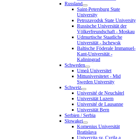
Russland
Saint-Petersburg State
University
Petrozavodsk State University
Russische Universität der
Völkerfreundschaft - Moskau
Udmurtische Staatliche
Universität - Ischewsk
Baltische Föderale Immanuel-
Kant-Universität -
Kaliningrad
Schweden
Umeå Universitet
Mittuniversitetet - Mid
Sweden University
Schweiz
Université de Neuchátel
Universität Luzern
Université de Lausanne
Universität Bern
Serbien / Serbia
Slowakei
Komenius Universität
Bratislava
Univerzita sv. Cyrila a