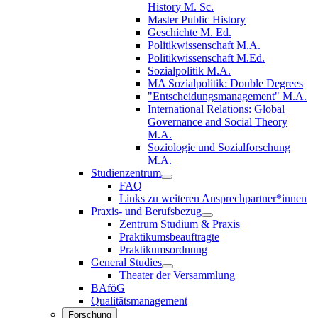
History M. Sc.
Master Public History
Geschichte M. Ed.
Politikwissenschaft M.A.
Politikwissenschaft M.Ed.
Sozialpolitik M.A.
MA Sozialpolitik: Double Degrees
"Entscheidungsmanagement" M.A.
International Relations: Global
Governance and Social Theory
M.A.
Soziologie und Sozialforschung
M.A.
Studienzentrum
FAQ
Links zu weiteren Ansprechpartner*innen
Praxis- und Berufsbezug
Zentrum Studium & Praxis
Praktikumsbeauftragte
Praktikumsordnung
General Studies
Theater der Versammlung
BAföG
Qualitätsmanagement
Forschung