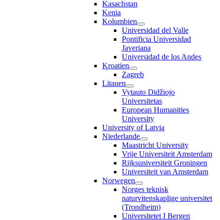
Kasachstan
Kenia
Kolumbien
Universidad del Valle
Pontificia Universidad
Javeriana
Universidad de los Andes
Kroatien
Zagreb
Litauen
Vytauto Didžiojo
Universitetas
European Humanities
University
University of Latvia
Niederlande
Maastricht University
Vrije Universiteit Amsterdam
Rijksuniversiteit Groningen
Universiteit van Amsterdam
Norwegen
Norges teknisk
naturvitenskaplige universitet
(Trondheim)
Universitetet I Bergen