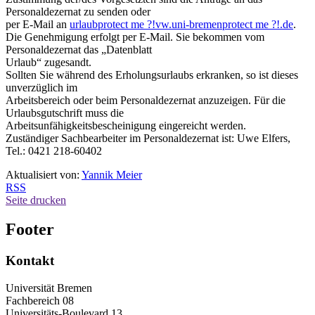
Personaldezernat zu senden oder
per E-Mail an
urlaub
protect me ?!
vw.uni-bremen
protect me ?!
.de
.
Die Genehmigung erfolgt per E-Mail. Sie bekommen vom
Personaldezernat das „Datenblatt
Urlaub“ zugesandt.
Sollten Sie während des Erholungsurlaubs erkranken, so ist dieses
unverzüglich im
Arbeitsbereich oder beim Personaldezernat anzuzeigen. Für die
Urlaubsgutschrift muss die
Arbeitsunfähigkeitsbescheinigung eingereicht werden.
Zuständiger Sachbearbeiter im Personaldezernat ist: Uwe Elfers,
Tel.: 0421 218-60402
Aktualisiert von:
Yannik Meier
RSS
Seite drucken
Footer
Kontakt
Universität Bremen
Fachbereich 08
Universitäts-Boulevard 13