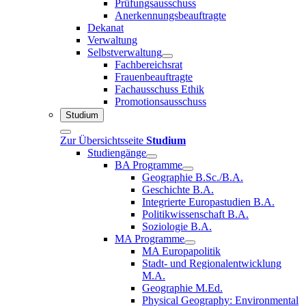
Prüfungsausschuss
Anerkennungsbeauftragte
Dekanat
Verwaltung
Selbstverwaltung
Fachbereichsrat
Frauenbeauftragte
Fachausschuss Ethik
Promotionsausschuss
Studium
Zur Übersichtsseite
Studium
Studiengänge
BA Programme
Geographie B.Sc./B.A.
Geschichte B.A.
Integrierte Europastudien B.A.
Politikwissenschaft B.A.
Soziologie B.A.
MA Programme
MA Europapolitik
Stadt- und Regionalentwicklung
M.A.
Geographie M.Ed.
Physical Geography: Environmental