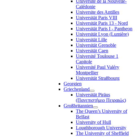
Université de la Nouvelle-
Calédonie
Universite des Antilles
Universität Paris VIII
Universität Paris 13 - Nord
Universität Paris I - Pantheon
Universität Lyon (Lumière)
Universität Lille
Universität Grenoble
Universität Caen
Université Toulouse 1
Capitole
Université Paul Valéry
Montpellier
Universität Straßbourg
Georgien
Griechenland
Universität Piräus
(Πανεπιστήμιο Πειραιώς)
Großbritannien
The Queen’s University of
Belfast
University of Hull
Loughborough University
The University of Sheffield