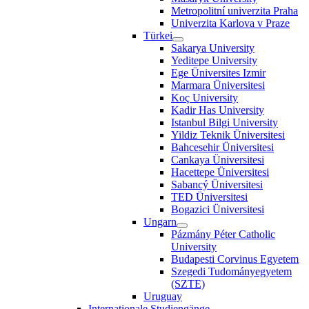
Metropolitní univerzita Praha
Univerzita Karlova v Praze
Türkei
Sakarya University
Yeditepe University
Ege Üniversites Izmir
Marmara Üniversitesi
Koç University
Kadir Has University
Istanbul Bilgi University
Yildiz Teknik Üniversitesi
Bahcesehir Üniversitesi
Cankaya Üniversitesi
Hacettepe Üniversitesi
Sabancý Üniversitesi
TED Üniversitesi
Bogazici Üniversitesi
Ungarn
Pázmány Péter Catholic
University
Budapesti Corvinus Egyetem
Szegedi Tudományegyetem
(SZTE)
Uruguay
Internationale Studiengänge