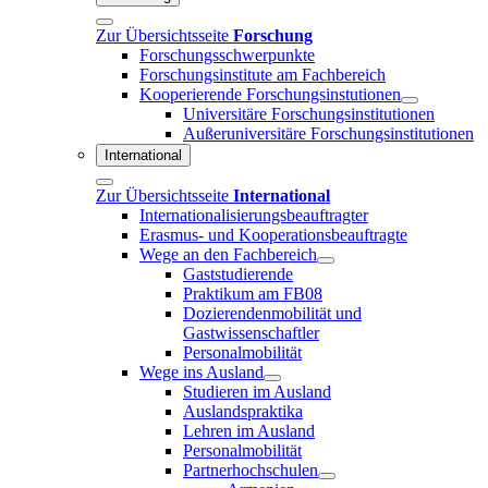
Zur Übersichtsseite
Forschung
Forschungsschwerpunkte
Forschungsinstitute am Fachbereich
Kooperierende Forschungsinstutionen
Universitäre Forschungsinstitutionen
Außeruniversitäre Forschungsinstitutionen
International
Zur Übersichtsseite
International
Internationalisierungsbeauftragter
Erasmus- und Kooperationsbeauftragte
Wege an den Fachbereich
Gaststudierende
Praktikum am FB08
Dozierendenmobilität und
Gastwissenschaftler
Personalmobilität
Wege ins Ausland
Studieren im Ausland
Auslandspraktika
Lehren im Ausland
Personalmobilität
Partnerhochschulen