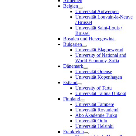
Armenien
Belgien
Universität Antwerpen
Universität Louvain-la-Neuve
/ Brüssel
Universität Saint-Louis /
Brüssel
Bosnien und Herzegowina
Bulgarien
Universität Blagoewgrad
University of National and
World Economy, Sofia
Dänemark
Universität Odense
Universität Kopenhagen
Estland
University of Tartu
Universität Tallina Ülikool
Finnland
Universität Tampere
Universität Rovaniemi
Abo Akademie Turku
Universität Oulu
Universität Helsinki
Frankreich