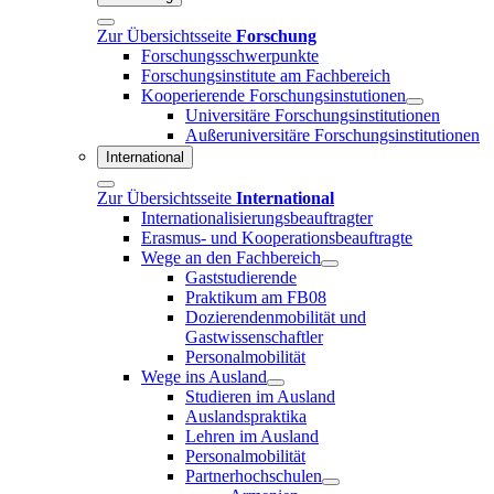
Zur Übersichtsseite
Forschung
Forschungsschwerpunkte
Forschungsinstitute am Fachbereich
Kooperierende Forschungsinstutionen
Universitäre Forschungsinstitutionen
Außeruniversitäre Forschungsinstitutionen
International
Zur Übersichtsseite
International
Internationalisierungsbeauftragter
Erasmus- und Kooperationsbeauftragte
Wege an den Fachbereich
Gaststudierende
Praktikum am FB08
Dozierendenmobilität und
Gastwissenschaftler
Personalmobilität
Wege ins Ausland
Studieren im Ausland
Auslandspraktika
Lehren im Ausland
Personalmobilität
Partnerhochschulen