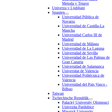
Metoda v Trnave
Univerza v Ljubljani
Spanien
Universidad Pública de
Navarra
Universidad de Castilla-La
Mancha
Universidad Carlos III de
Madrid
Universidad de Málaga
Universidad de La Laguna
Universidad de Sevilla
Universidad de Las Palmas de
Gran Canaria
Universidad de Salamanca
Universitat de Valencia
Universidad Politécnica de
Valencia
Universidad del Pais Vasco -
Bilbao
Taiwan
Tschechische Republik
Palacký University Olomouci
Univezita Pardubice
Masaryk University