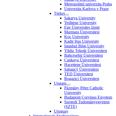
Metropolitní univerzita Praha
Univerzita Karlova v Praze
Türkei
Sakarya University
Yeditepe University
Ege Üniversites Izmir
Marmara Üniversitesi
Koç University
Kadir Has University
Istanbul Bilgi University
Yildiz Teknik Üniversitesi
Bahcesehir Üniversitesi
Cankaya Üniversitesi
Hacettepe Üniversitesi
Sabancý Üniversitesi
TED Üniversitesi
Bogazici Üniversitesi
Ungarn
Pázmány Péter Catholic
University
Budapesti Corvinus Egyetem
Szegedi Tudományegyetem
(SZTE)
Uruguay
Internationale Studiengänge