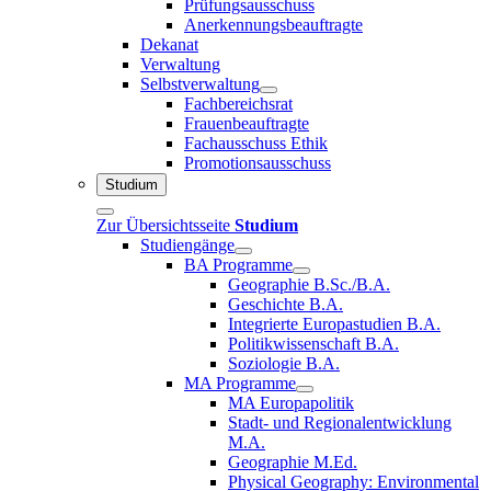
Prüfungsausschuss
Anerkennungsbeauftragte
Dekanat
Verwaltung
Selbstverwaltung
Fachbereichsrat
Frauenbeauftragte
Fachausschuss Ethik
Promotionsausschuss
Studium
Zur Übersichtsseite
Studium
Studiengänge
BA Programme
Geographie B.Sc./B.A.
Geschichte B.A.
Integrierte Europastudien B.A.
Politikwissenschaft B.A.
Soziologie B.A.
MA Programme
MA Europapolitik
Stadt- und Regionalentwicklung
M.A.
Geographie M.Ed.
Physical Geography: Environmental