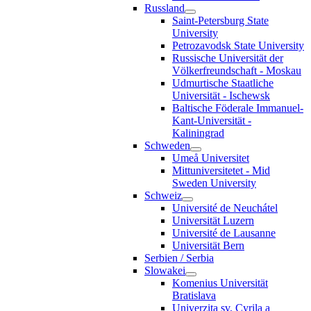
Russland
Saint-Petersburg State
University
Petrozavodsk State University
Russische Universität der
Völkerfreundschaft - Moskau
Udmurtische Staatliche
Universität - Ischewsk
Baltische Föderale Immanuel-
Kant-Universität -
Kaliningrad
Schweden
Umeå Universitet
Mittuniversitetet - Mid
Sweden University
Schweiz
Université de Neuchátel
Universität Luzern
Université de Lausanne
Universität Bern
Serbien / Serbia
Slowakei
Komenius Universität
Bratislava
Univerzita sv. Cyrila a