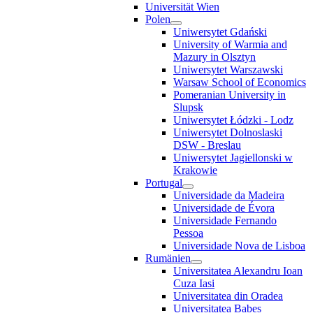
Universität Wien
Polen
Uniwersytet Gdański
University of Warmia and
Mazury in Olsztyn
Uniwersytet Warszawski
Warsaw School of Economics
Pomeranian University in
Slupsk
Uniwersytet Łódzki - Lodz
Uniwersytet Dolnoslaski
DSW - Breslau
Uniwersytet Jagiellonski w
Krakowie
Portugal
Universidade da Madeira
Universidade de Évora
Universidade Fernando
Pessoa
Universidade Nova de Lisboa
Rumänien
Universitatea Alexandru Ioan
Cuza Iasi
Universitatea din Oradea
Universitatea Babes