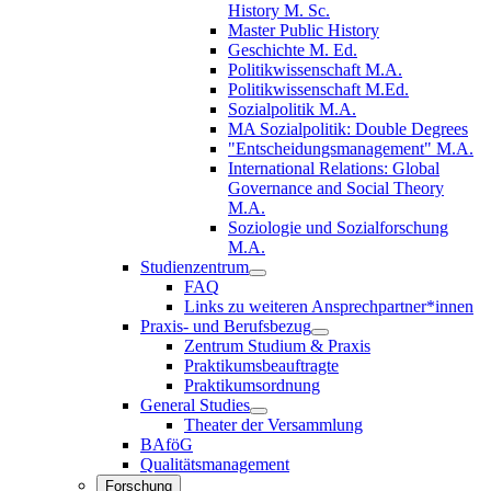
History M. Sc.
Master Public History
Geschichte M. Ed.
Politikwissenschaft M.A.
Politikwissenschaft M.Ed.
Sozialpolitik M.A.
MA Sozialpolitik: Double Degrees
"Entscheidungsmanagement" M.A.
International Relations: Global
Governance and Social Theory
M.A.
Soziologie und Sozialforschung
M.A.
Studienzentrum
FAQ
Links zu weiteren Ansprechpartner*innen
Praxis- und Berufsbezug
Zentrum Studium & Praxis
Praktikumsbeauftragte
Praktikumsordnung
General Studies
Theater der Versammlung
BAföG
Qualitätsmanagement
Forschung