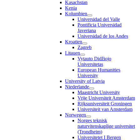
Kasachstan
Kenia
Kolumbien
Universidad del Valle
Pontificia Universidad
Javeriana
Universidad de los Andes
Kroatien
Zagreb
Litauen
Vytauto Didžiojo
Universitetas
European Humanities
University
University of Latvia
Niederlande
Maastricht University
Vrije Universiteit Amsterdam
Rijksuniversiteit Groningen
Universiteit van Amsterdam
Norwegen
Norges teknisk
naturvitenskaplige universitet
(Trondheim)
Universitetet I Bergen