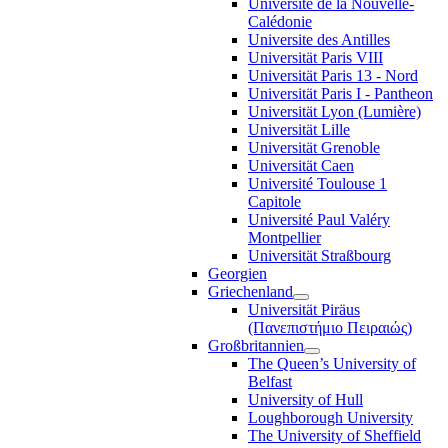
Université de la Nouvelle-
Calédonie
Universite des Antilles
Universität Paris VIII
Universität Paris 13 - Nord
Universität Paris I - Pantheon
Universität Lyon (Lumière)
Universität Lille
Universität Grenoble
Universität Caen
Université Toulouse 1
Capitole
Université Paul Valéry
Montpellier
Universität Straßbourg
Georgien
Griechenland
Universität Piräus
(Πανεπιστήμιο Πειραιώς)
Großbritannien
The Queen’s University of
Belfast
University of Hull
Loughborough University
The University of Sheffield