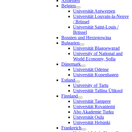
Armenien
Belgien
Universität Antwerpen
Universität Louvain-la-Neuve
/ Brüssel
Universität Saint-Louis /
Brüssel
Bosnien und Herzegowina
Bulgarien
Universität Blagoewgrad
University of National and
World Economy, Sofia
Dänemark
Universität Odense
Universität Kopenhagen
Estland
University of Tartu
Universität Tallina Ülikool
Finnland
Universität Tampere
Universität Rovaniemi
Abo Akademie Turku
Universität Oulu
Universität Helsinki
Frankreich