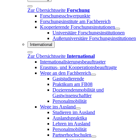
Zur Übersichtsseite
Forschung
Forschungsschwerpunkte
Forschungsinstitute am Fachbereich
Kooperierende Forschungsinstutionen
Universitäre Forschungsinstitutionen
Außeruniversitäre Forschungsinstitutionen
International
Zur Übersichtsseite
International
Internationalisierungsbeauftragter
Erasmus- und Kooperationsbeauftragte
Wege an den Fachbereich
Gaststudierende
Praktikum am FB08
Dozierendenmobilität und
Gastwissenschaftler
Personalmobilität
Wege ins Ausland
Studieren im Ausland
Auslandspraktika
Lehren im Ausland
Personalmobilität
Partnerhochschulen