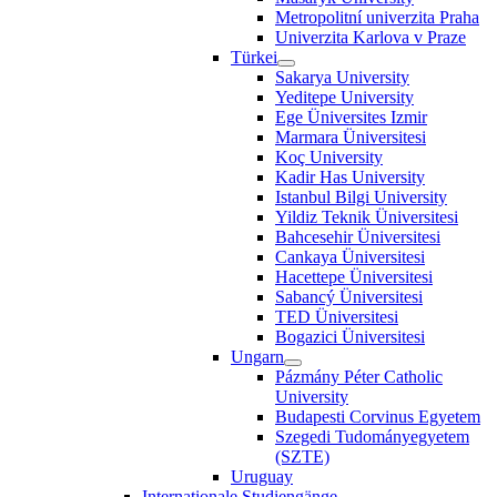
Metropolitní univerzita Praha
Univerzita Karlova v Praze
Türkei
Sakarya University
Yeditepe University
Ege Üniversites Izmir
Marmara Üniversitesi
Koç University
Kadir Has University
Istanbul Bilgi University
Yildiz Teknik Üniversitesi
Bahcesehir Üniversitesi
Cankaya Üniversitesi
Hacettepe Üniversitesi
Sabancý Üniversitesi
TED Üniversitesi
Bogazici Üniversitesi
Ungarn
Pázmány Péter Catholic
University
Budapesti Corvinus Egyetem
Szegedi Tudományegyetem
(SZTE)
Uruguay
Internationale Studiengänge