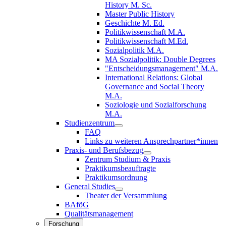
History M. Sc.
Master Public History
Geschichte M. Ed.
Politikwissenschaft M.A.
Politikwissenschaft M.Ed.
Sozialpolitik M.A.
MA Sozialpolitik: Double Degrees
"Entscheidungsmanagement" M.A.
International Relations: Global
Governance and Social Theory
M.A.
Soziologie und Sozialforschung
M.A.
Studienzentrum
FAQ
Links zu weiteren Ansprechpartner*innen
Praxis- und Berufsbezug
Zentrum Studium & Praxis
Praktikumsbeauftragte
Praktikumsordnung
General Studies
Theater der Versammlung
BAföG
Qualitätsmanagement
Forschung