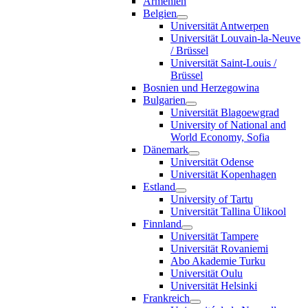
Armenien
Belgien
Universität Antwerpen
Universität Louvain-la-Neuve
/ Brüssel
Universität Saint-Louis /
Brüssel
Bosnien und Herzegowina
Bulgarien
Universität Blagoewgrad
University of National and
World Economy, Sofia
Dänemark
Universität Odense
Universität Kopenhagen
Estland
University of Tartu
Universität Tallina Ülikool
Finnland
Universität Tampere
Universität Rovaniemi
Abo Akademie Turku
Universität Oulu
Universität Helsinki
Frankreich