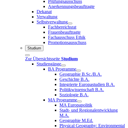
Prüfungsausschuss
Anerkennungsbeauftragte
Dekanat
Verwaltung
Selbstverwaltung
Fachbereichsrat
Frauenbeauftragte
Fachausschuss Ethik
Promotionsausschuss
Studium
Zur Übersichtsseite
Studium
Studiengänge
BA Programme
Geographie B.Sc./B.A.
Geschichte B.A.
Integrierte Europastudien B.A.
Politikwissenschaft B.A.
Soziologie B.A.
MA Programme
MA Europapolitik
Stadt- und Regionalentwicklung
M.A.
Geographie M.Ed.
Physical Geography: Environmental