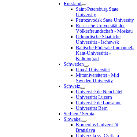
Russland
Saint-Petersburg State
University
Petrozavodsk State University
Russische Universität der
Völkerfreundschaft - Moskau
Udmurtische Staatliche
Universität - Ischewsk
Baltische Föderale Immanuel-
Kant-Universität -
Kaliningrad
Schweden
Umeå Universitet
Mittuniversitetet - Mid
Sweden University
Schweiz
Université de Neuchátel
Universität Luzern
Université de Lausanne
Universität Bern
Serbien / Serbia
Slowakei
Komenius Universität
Bratislava
Univerzita sv. Cyrila a