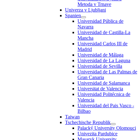
Metoda v Trnave
Univerza v Ljubljani
Spanien
Universidad Pública de
Navarra
Universidad de Castilla-La
Mancha
Universidad Carlos III de
Madrid
Universidad de Málaga
Universidad de La Laguna
Universidad de Sevilla
Universidad de Las Palmas de
Gran Canaria
Universidad de Salamanca
Universitat de Valencia
Universidad Politécnica de
Valencia
Universidad del Pais Vasco -
Bilbao
Taiwan
Tschechische Republik
Palacký University Olomouci
Univezita Pardubice
Masaryk University