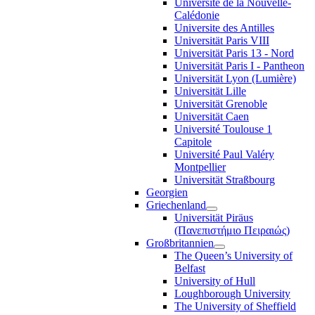
Université de la Nouvelle-
Calédonie
Universite des Antilles
Universität Paris VIII
Universität Paris 13 - Nord
Universität Paris I - Pantheon
Universität Lyon (Lumière)
Universität Lille
Universität Grenoble
Universität Caen
Université Toulouse 1
Capitole
Université Paul Valéry
Montpellier
Universität Straßbourg
Georgien
Griechenland
Universität Piräus
(Πανεπιστήμιο Πειραιώς)
Großbritannien
The Queen’s University of
Belfast
University of Hull
Loughborough University
The University of Sheffield