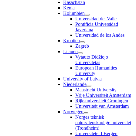
Kasachstan
Kenia
Kolumbien
Universidad del Valle
Pontificia Universidad
Javeriana
Universidad de los Andes
Kroatien
Zagreb
Litauen
Vytauto Didžiojo
Universitetas
European Humanities
University
University of Latvia
Niederlande
Maastricht University
Vrije Universiteit Amsterdam
Rijksuniversiteit Groningen
Universiteit van Amsterdam
Norwegen
Norges teknisk
naturvitenskaplige universitet
(Trondheim)
Universitetet I Bergen