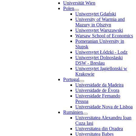
Universität Wien
Polen
Uniwersytet Gdański
University of Warmia and
Mazury in Olsztyn
Uniwersytet Warszawski
Warsaw School of Economics
Pomeranian University in
Slupsk
Uniwersytet Łódzki - Lodz
Uniwersytet Dolnoslaski
DSW - Breslau
Uniwersytet Jagiellonski w
Krakowie
Portugal
Universidade da Madeira
Universidade de Évora
Universidade Fernando
Pessoa
Universidade Nova de Lisboa
Rumänien
Universitatea Alexandru Ioan
Cuza Iasi
Universitatea din Oradea
Universitatea Babes