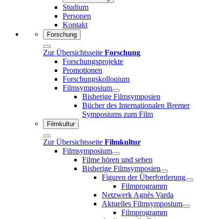
Studium
Personen
Kontakt
Forschung
Zur Übersichtsseite
Forschung
Forschungsprojekte
Promotionen
Forschungskolloqium
Filmsymposium
Bisherige Filmsymposien
Bücher des Internationalen Bremer
Symposiums zum Film
Filmkultur
Zur Übersichtsseite
Filmkultur
Filmsymposium
Filme hören und sehen
Bisherige Filmsymposien
Figuren der Überforderung
Filmprogramm
Netzwerk Agnès Varda
Aktuelles Filmsymposium
Filmprogramm