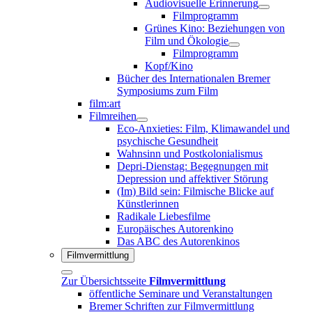
Audiovisuelle Erinnerung
Filmprogramm
Grünes Kino: Beziehungen von
Film und Ökologie
Filmprogramm
Kopf/Kino
Bücher des Internationalen Bremer
Symposiums zum Film
film:art
Filmreihen
Eco-Anxieties: Film, Klimawandel und
psychische Gesundheit
Wahnsinn und Postkolonialismus
Depri-Dienstag: Begegnungen mit
Depression und affektiver Störung
(Im) Bild sein: Filmische Blicke auf
Künstlerinnen
Radikale Liebesfilme
Europäisches Autorenkino
Das ABC des Autorenkinos
Filmvermittlung
Zur Übersichtsseite
Filmvermittlung
öffentliche Seminare und Veranstaltungen
Bremer Schriften zur Filmvermittlung