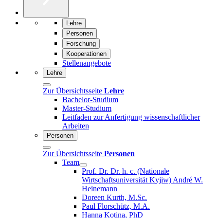
Lehre
Personen
Forschung
Kooperationen
Stellenangebote
Lehre
Zur Übersichtsseite
Lehre
Bachelor-Studium
Master-Studium
Leitfaden zur Anfertigung wissenschaftlicher
Arbeiten
Personen
Zur Übersichtsseite
Personen
Team
Prof. Dr. Dr. h. c. (Nationale
Wirtschaftsuniversität Kyjiw) André W.
Heinemann
Doreen Kurth, M.Sc.
Paul Florschütz, M.A.
Hanna Kotina, PhD