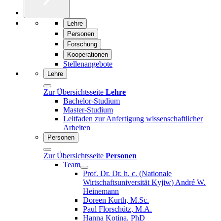
Lehre
Personen
Forschung
Kooperationen
Stellenangebote
Lehre
Zur Übersichtsseite
Lehre
Bachelor-Studium
Master-Studium
Leitfaden zur Anfertigung wissenschaftlicher
Arbeiten
Personen
Zur Übersichtsseite
Personen
Team
Prof. Dr. Dr. h. c. (Nationale
Wirtschaftsuniversität Kyjiw) André W.
Heinemann
Doreen Kurth, M.Sc.
Paul Florschütz, M.A.
Hanna Kotina, PhD