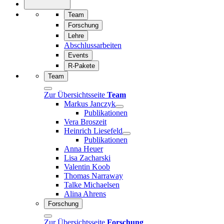
Team
Forschung
Lehre
Abschlussarbeiten
Events
R-Pakete
Team
Zur Übersichtsseite
Team
Markus Janczyk
Publikationen
Vera Broszeit
Heinrich Liesefeld
Publikationen
Anna Heuer
Lisa Zacharski
Valentin Koob
Thomas Narraway
Talke Michaelsen
Alina Ahrens
Forschung
Zur Übersichtsseite
Forschung