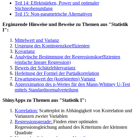
Teil 14: Effektstärken, Power und optimaler
Stichprobenumfang
Teil 15: Non-parametrische Alternativen
Ergänzende Hinweise und Beweise zu Themen aus "Statistik
I":
Mittelwert und Varianz
Ursprung des Kontingenzkoeffizienten
Kovarianz
Analytische Bestimmung der Regressionskoeffizienten
(einfache lineare Regression)
Beweis der Schätzfehlervarianz
Herleitung der Formel der Partialkorrelation
Erwartungswert der (korrigierten) Varianz
Approximation des p-Wertes für den Mann-Whitney U-Test
mittels Standardnormalverteilung
ShinyApps zu Themen aus "Statistik I":
Korrelation:
Scatterplot in Abhängigkeit von Korrelation und
Varianzen zweier Variablen
Regressionsgerade:
Finden einer optimalen
Regressionsgleichung anhand des Kriteriums der kleinsten
Quadrate