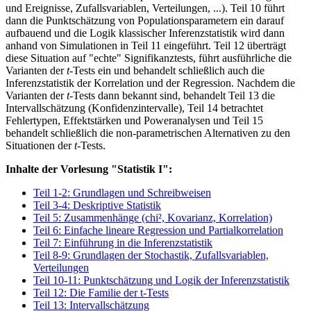
und Ereignisse, Zufallsvariablen, Verteilungen, ...). Teil 10 führt
dann die Punktschätzung von Populationsparametern ein darauf
aufbauend und die Logik klassischer Inferenzstatistik wird dann
anhand von Simulationen in Teil 11 eingeführt. Teil 12 überträgt
diese Situation auf "echte" Signifikanztests, führt ausführliche die
Varianten der
t
-Tests ein und behandelt schließlich auch die
Inferenzstatistik der Korrelation und der Regression. Nachdem die
Varianten der
t
-Tests dann bekannt sind, behandelt Teil 13 die
Intervallschätzung (Konfidenzintervalle), Teil 14 betrachtet
Fehlertypen, Effektstärken und Poweranalysen und Teil 15
behandelt schließlich die non-parametrischen Alternativen zu den
Situationen der
t
-Tests.
Inhalte der Vorlesung "Statistik I":
Teil 1-2: Grundlagen und Schreibweisen
Teil 3-4: Deskriptive Statistik
Teil 5: Zusammenhänge (chi², Kovarianz, Korrelation)
Teil 6: Einfache lineare Regression und Partialkorrelation
Teil 7: Einführung in die Inferenzstatistik
Teil 8-9: Grundlagen der Stochastik, Zufallsvariablen,
Verteilungen
Teil 10-11: Punktschätzung und Logik der Inferenzstatistik
Teil 12: Die Familie der t-Tests
Teil 13: Intervallschätzung