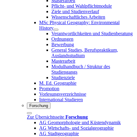
Masterarbeit
Pflicht- und Wahlpflichtmodule
Ziele und Studienverlauf
Wissenschaftliches Arbeiten
MSc Physical Geography: Environmental
History
Verantwortlichkeiten und Studienberatung
Ordnungen
Bewerbung
General Studies, Berufspraktikum,
Auslandsstudium
Masterarbeit
Modulhandbuch / Struktur des
Studiengangs
Studienziele
M. Ed. Geographie
Promotion
Vorlesungsverzeichnisse
International Studieren
Forschung
Zur Übersichtsseite
Forschung
AG Geomorphologie und Küstendynamik
AG Wirtschafts- und Sozialgeographie
AG Stadtgeographie