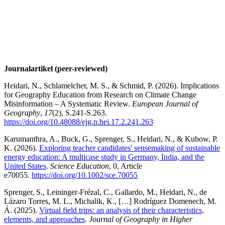
Journalartikel (peer-reviewed)
Heidari, N., Schlamelcher, M. S., & Schmid, P. (2026).
Implications
for Geography Education from Research on Climate Change
Misinformation – A Systematic Review.
European Journal of
Geography
,
17
(2), S.241-S.263.
https://doi.org/10.48088/ejg.n.hei.17.2.241.263
Karumanthra, A., Buck, G., Sprenger, S., Heidari, N., & Kubow, P.
K. (2026).
Exploring teacher candidates' sensemaking of sustainable
energy education: A multicase study in Germany, India, and the
United States
.
Science Education
, 0, Article
e70055.
https://doi.org/10.1002/sce.70055
Sprenger, S., Leininger-Frézal, C., Gallardo, M., Heidari, N., de
Lázaro Torres, M. L., Michalik, K., […] Rodríguez Domenech, M.
Á. (2025).
Virtual field trips: an analysis of their characteristics,
elements, and approaches
.
Journal of Geography in Higher