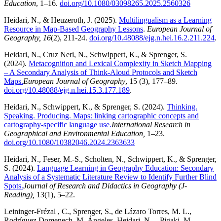
Education
, 1–16.
doi.org/10.1080/03098265.2025.2560326
Heidari, N., & Heuzeroth, J. (2025).
Multilingualism as a Learning
Resource in Map-Based Geography Lessons
.
European Journal of
Geography, 16
(2), 211-24.
doi.org/10.48088/ejg.n.hei.16.2.211.224
.
Heidari, N., Cruz Neri, N., Schwippert, K., & Sprenger, S.
(2024).
Metacognition and Lexical Complexity in Sketch Mapping
– A Secondary Analysis of Think-Aloud Protocols and Sketch
Maps.
European Journal of Geography
, 15 (3), 177–89.
doi.org/10.48088/ejg.n.hei.15.3.177.189
.
Heidari, N., Schwippert, K., & Sprenger, S. (2024).
Thinking.
Speaking. Producing. Maps: linking cartographic concepts and
cartography-specific language use.
International Research in
Geographical and Environmental Education,
1–23.
doi.org/10.1080/10382046.2024.2363633
Heidari, N., Feser, M.-S., Scholten, N., Schwippert, K., & Sprenger,
S. (2024).
Language Learning in Geography Education: Secondary
Analysis of a Systematic Literature Review to Identify Further Blind
Spots.
Journal of Research and Didactics in Geography (J-
Reading),
13(1), 5–22.
Leininger-Frézal , C., Sprenger, S., de Lázaro Torres, M. L.,
Rodríguez Domenech, M. Ángeles, Heidari, N. ., Pigaki, M.,