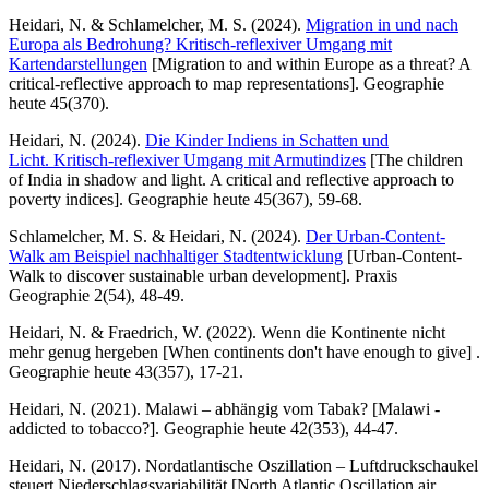
Heidari, N. & Schlamelcher, M. S. (2024).
Migration in und nach
Europa als Bedrohung?
Kritisch-reflexiver Umgang mit
Kartendarstellungen
[Migration to and within Europe as a threat? A
critical-reflective approach to map representations].
Geographie
heute 45(370).
Heidari, N. (2024).
Die Kinder Indiens in Schatten und
Licht.
Kritisch-reflexiver Umgang mit Armutindizes
[The children
of India in shadow and light. A critical and reflective approach to
poverty indices]. Geographie heute 45(367), 59-68.
Schlamelcher, M. S. & Heidari, N. (2024).
Der Urban-Content-
Walk am Beispiel nachhaltiger Stadtentwicklung
[Urban-Content-
Walk to discover sustainable urban development]. Praxis
Geographie 2(54), 48-49.
Heidari, N. & Fraedrich, W. (2022). Wenn die Kontinente nicht
mehr genug hergeben [When continents don't have enough to give] .
Geographie heute 43(357), 17-21.
Heidari, N. (2021). Malawi – abhängig vom Tabak? [Malawi -
addicted to tobacco?]. Geographie heute 42(353), 44-47.
Heidari, N. (2017). Nordatlantische Oszillation – Luftdruckschaukel
steuert Niederschlagsvariabilität [North Atlantic Oscillation air