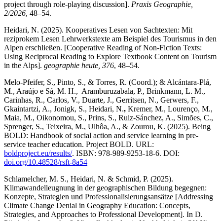
project through role-playing discussion].
Praxis Geographie,
2/2026
, 48–54.
Heidari, N. (2025). Kooperatives Lesen von Sachtexten: Mit
reziprokem Lesen Lehrwerkstexte am Beispiel des Tourismus in den
Alpen erschließen.
[Cooperative Reading of Non-Fiction Texts:
Using Reciprocal Reading to Explore Textbook Content on Tourism
in the Alps].
geographie heute, 376
, 48–54.
Melo-Pfeifer, S., Pinto, S., & Torres, R. (Coord.); & Alcántara-Plá,
M., Araújo e Sá, M. H., Aramburuzabala, P., Brinkmann, L. M.,
Carinhas, R., Carlos, V., Duarte, J., Gerritsen, N., Gerwers, F.,
Gkaintartzi, A., Jonigk, S., Heidari, N.
,
Kremer, M., Lourenço, M.,
Maia, M., Oikonomou, S., Prins, S., Ruiz-Sánchez, A., Simões, C.,
Sprenger, S., Teixeira, M., Ulhôa, A., & Zourou, K. (2025). Being
BOLD: Handbook of social action and service learning in pre-
service teacher education. Project BOLD. URL:
boldproject.eu/results/
. ISBN: 978-989-9253-18-6. DOI:
doi.org/10.48528/rsft-8a54
Schlamelcher, M. S., Heidari, N. & Schmid, P. (2025).
Klimawandelleugnung in der geographischen Bildung begegnen:
Konzepte, Strategien und Professionalisierungsansätze [Addressing
Climate Change Denial in Geography Education: Concepts,
Strategies, and Approaches to Professional Development]. In D.