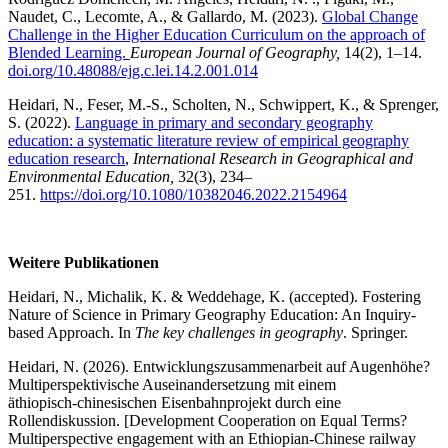
Naudet, C., Lecomte, A., & Gallardo, M. (2023).
Global Change
Challenge in the Higher Education Curriculum on the approach of
Blended Learning.
European Journal of Geography,
14(2), 1–14.
doi.org/10.48088/ejg.c.lei.14.2.001.014
Heidari, N., Feser, M.-S., Scholten, N., Schwippert, K., & Sprenger,
S. (2022).
Language in primary and secondary geography
education: a systematic literature review of empirical geography
education research
,
International Research in Geographical and
Environmental Education,
32(3), 234–
251.
https://doi.org/10.1080/10382046.2022.2154964
Weitere Publikationen
Heidari, N., Michalik, K. & Weddehage, K. (accepted).
Fostering
Nature of Science in Primary Geography Education: An Inquiry-
based Approach.
In
The key challenges in geography
. Springer.
Heidari, N. (2026). Entwicklungszusammenarbeit auf Augenhöhe?
Multiperspektivische Auseinandersetzung mit einem
äthiopisch‑chinesischen Eisenbahnprojekt durch eine
Rollendiskussion.
[Development Cooperation on Equal Terms?
Multiperspective engagement with an Ethiopian-Chinese railway