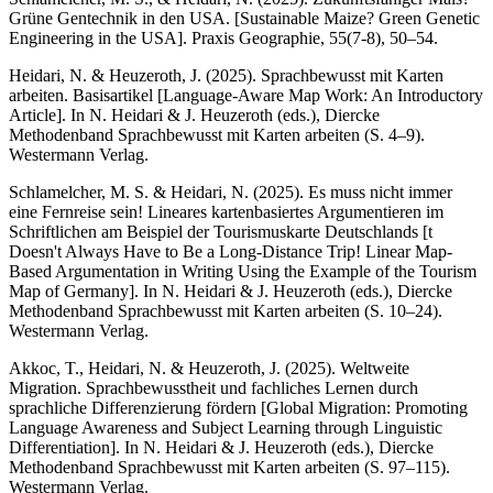
Grüne Gentechnik in den USA.
[Sustainable Maize? Green Genetic
Engineering in the USA]. Praxis Geographie, 55(7-8), 50–54.
Heidari, N. & Heuzeroth, J. (2025). Sprachbewusst mit Karten
arbeiten. Basisartikel [Language-Aware Map Work: An Introductory
Article]. In N. Heidari & J. Heuzeroth (eds.), Diercke
Methodenband Sprachbewusst mit Karten arbeiten (S. 4–9).
Westermann Verlag.
Schlamelcher, M. S. & Heidari, N. (2025). Es muss nicht immer
eine Fernreise sein! Lineares kartenbasiertes Argumentieren im
Schriftlichen am Beispiel der Tourismuskarte Deutschlands [t
Doesn't Always Have to Be a Long-Distance Trip!
Linear Map-
Based Argumentation in Writing Using the Example of the Tourism
Map of Germany].
In N. Heidari & J. Heuzeroth (eds.), Diercke
Methodenband Sprachbewusst mit Karten arbeiten (S. 10–24).
Westermann Verlag.
Akkoc, T., Heidari, N. & Heuzeroth, J. (2025). Weltweite
Migration. Sprachbewusstheit und fachliches Lernen durch
sprachliche Differenzierung fördern [Global Migration: Promoting
Language Awareness and Subject Learning through Linguistic
Differentiation]. In N. Heidari & J. Heuzeroth (eds.), Diercke
Methodenband Sprachbewusst mit Karten arbeiten (S. 97–115).
Westermann Verlag.