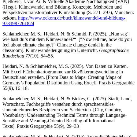
Pijetlovic, J. von Au & Virtuelle Akademie Nachhaltigkeit (VAN)
(Hrsg.), Klimawandel und Bildung. Konzepte, Methoden und
Perspektiven transformativer Klimabildung (S. 271–297), München:
oekom.
https://www.oekom.de/buch/klimawandel-und-bildung-
9783987261824
Schlamelcher, M. S., Heidari, N. & Schmid, P. (2025). „Nun sag‘,
wie hast du‘s mit dem Klimawandel?“
["Now tell me, how do you
feel about climate change?"
Climate change denial in the
classroom]. Klimawandelleugnung im Unterricht.
Geographische
Rundschau 77
(10), 54–55.
Heidari, N. & Schlamelcher, M. S. (2025). Von Daten zu Karten.
Mit Excel Flächenkartogramme zur Bevölkerungsverteilung in
Deutschland erstellen.
[From Data to Maps: Creating Maps of
Germany’s Population Distribution Using Excel].
Praxis Geographie
55(9), 16–18.
Schlamelcher, M. S., Heidari, N. & Bickes, C. (2025). Stadt, Land,
Wortschatz.
Fachbegriffe verstehen durch sprachsensibles-
sinnentnehmendes Rezipieren von Sachtexten. [City, Country,
Vocabulary: Understanding Technical Terms through Language-
Sensitive and Meaning-Oriented Reading of Informational
Texts].
Praxis Geographie 55(9), 29–33
Schlamelcher, M. S., & Heidari, N. (2025). Zukunftsfähiger Mais?