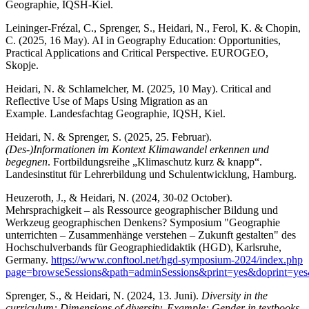
Geographie, IQSH-Kiel.
Leininger-Frézal, C., Sprenger, S., Heidari, N., Ferol, K. & Chopin,
C. (2025, 16 May). AI in Geography Education: Opportunities,
Practical Applications and Critical Perspective. EUROGEO,
Skopje.
Heidari, N. & Schlamelcher, M. (2025, 10 May).
Critical and
Reflective Use of Maps Using Migration as an
Example.
Landesfachtag Geographie, IQSH, Kiel.
Heidari, N. & Sprenger, S. (2025, 25. Februar).
(Des-)Informationen im Kontext Klimawandel erkennen und
begegnen
. Fortbildungsreihe „Klimaschutz kurz & knapp“.
Landesinstitut für Lehrerbildung und Schulentwicklung, Hamburg.
Heuzeroth, J., & Heidari, N. (2024, 30-02 October).
Mehrsprachigkeit – als Ressource geographischer Bildung und
Werkzeug geographischen Denkens? Symposium "Geographie
unterrichten – Zusammenhänge verstehen – Zukunft gestalten" des
Hochschulverbands für Geographiedidaktik (HGD), Karlsruhe,
Germany.
https://www.conftool.net/hgd-symposium-2024/index.php
page=browseSessions&path=adminSessions&print=yes&doprint=ye
Sprenger, S., & Heidari, N. (2024, 13. Juni).
Diversity in the
curriculum: Dimensions of diversity. Example: Gender in textbooks
.