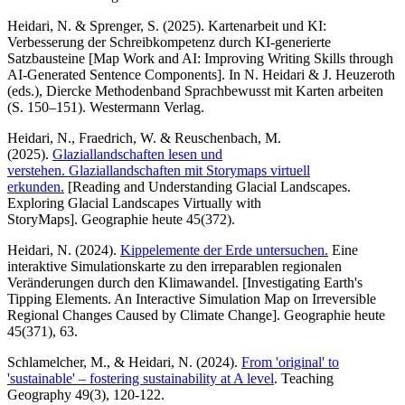
Heidari, N. & Sprenger, S. (2025). Kartenarbeit und KI:
Verbesserung der Schreibkompetenz durch KI-generierte
Satzbausteine [Map Work and AI: Improving Writing Skills through
AI-Generated Sentence Components]. In N. Heidari & J. Heuzeroth
(eds.), Diercke Methodenband Sprachbewusst mit Karten arbeiten
(S. 150–151). Westermann Verlag.
Heidari, N., Fraedrich, W. & Reuschenbach, M.
(2025).
Glaziallandschaften lesen und
verstehen.
Glaziallandschaften mit Storymaps virtuell
erkunden.
[Reading and Understanding Glacial Landscapes.
Exploring Glacial Landscapes Virtually with
StoryMaps].
Geographie heute 45(372).
Heidari, N. (2024).
Kippelemente der Erde untersuchen.
Eine
interaktive Simulationskarte zu den irreparablen regionalen
Veränderungen durch den Klimawandel.
[Investigating Earth's
Tipping Elements. An Interactive Simulation Map on Irreversible
Regional Changes Caused by Climate Change]. Geographie heute
45(371), 63.
Schlamelcher, M., & Heidari, N. (2024).
From 'original' to
'sustainable' – fostering sustainability at A level
.
Teaching
Geography 49(3), 120-122.