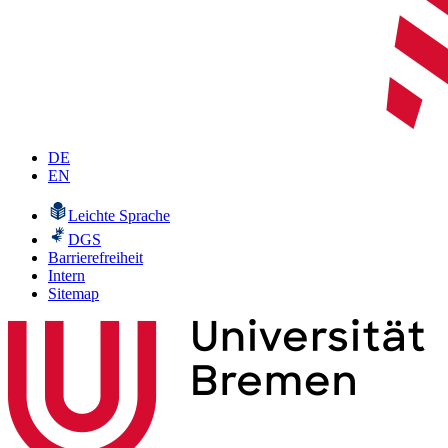
DE
EN
Leichte Sprache
DGS
Barrierefreiheit
Intern
Sitemap