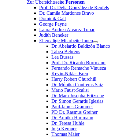
Zur Übersichtsseite
Personen
Prof. Dr. Delia González de Reufels
Dr. Camila Mardones Bravo
Dominik Gall
George Payne
Laura Andrea Alvarez Tobar
Judith Beneker
Ehemalige MitarbeiterInnen
Dr. Abelardo Baldizón Blanco
Tabea Behrens
Lea Bussas
Prof. Dr. Ricardo Borrmann
Fernando Remache Vinueza
Kevin-Niklas Breu
Harry Robert Churchill
Dr. Mónika Contreras Saiz
Mario Faust-Scalisi
Dr. Mara Josepha Fritzsche
Dr. Simon Gerards Iglesias
Paul-Jannis Grammel
PD Dr. Rasmus Greiner
Dr. Annika Hartmann
Dr. Teresa Huhle
Inga Kemper
Thomas Maier