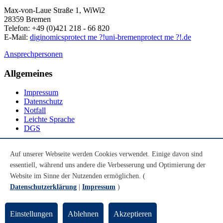
Max-von-Laue Straße 1, WiWi2
28359 Bremen
Telefon: +49 (0)421 218 - 66 820
E-Mail:
diginomics
protect me ?!
uni-bremen
protect me ?!
.de
Ansprechpersonen
Allgemeines
Impressum
Datenschutz
Notfall
Leichte Sprache
DGS
Social Media
Auf unserer Webseite werden Cookies verwendet. Einige davon sind
essentiell, während uns andere die Verbesserung und Optimierung der
Youtube
Instagram
Website im Sinne der Nutzenden ermöglichen. (
LinkedIn
Datenschutzerklärung
|
Impressum
)
Mastodon
© Universität Bremen 2026
Einstellungen
Ablehnen
Akzeptieren
Zum Seitenende springen
Zum Seitenanfang springen