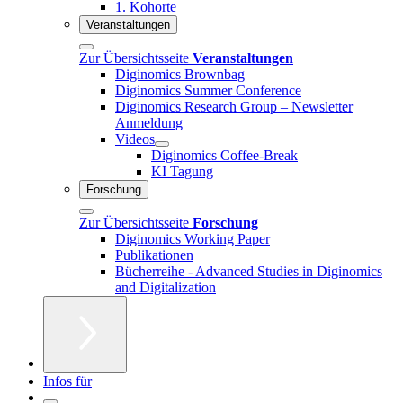
1. Kohorte
Veranstaltungen
Zur Übersichtsseite
Veranstaltungen
Diginomics Brownbag
Diginomics Summer Conference
Diginomics Research Group – Newsletter
Anmeldung
Videos
Diginomics Coffee-Break
KI Tagung
Forschung
Zur Übersichtsseite
Forschung
Diginomics Working Paper
Publikationen
Bücherreihe - Advanced Studies in Diginomics
and Digitalization
Infos für