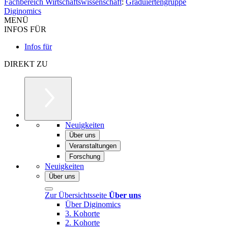
Fachbereich Wirtschaftswissenschaft
:
Graduiertengruppe
Diginomics
MENÜ
INFOS FÜR
Infos für
DIREKT ZU
Neuigkeiten
Über uns
Veranstaltungen
Forschung
Neuigkeiten
Über uns
Zur Übersichtsseite
Über uns
Über Diginomics
3. Kohorte
2. Kohorte