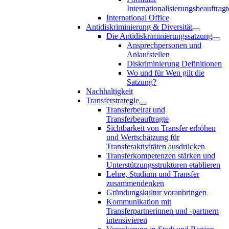
Internationalisierungsbeauftragt
International Office
Antidiskriminierung & Diversität
Die Antidiskriminierungssatzung
Ansprechpersonen und
Anlaufstellen
Diskriminierung Definitionen
Wo und für Wen gilt die
Satzung?
Nachhaltigkeit
Transferstrategie
Transferbeirat und
Transferbeauftragte
Sichtbarkeit von Transfer erhöhen
und Wertschätzung für
Transferaktivitäten ausdrücken
Transferkompetenzen stärken und
Unterstützungsstrukturen etablieren
Lehre, Studium und Transfer
zusammendenken
Gründungskultur voranbringen
Kommunikation mit
Transferpartnerinnen und -partnern
intensivieren