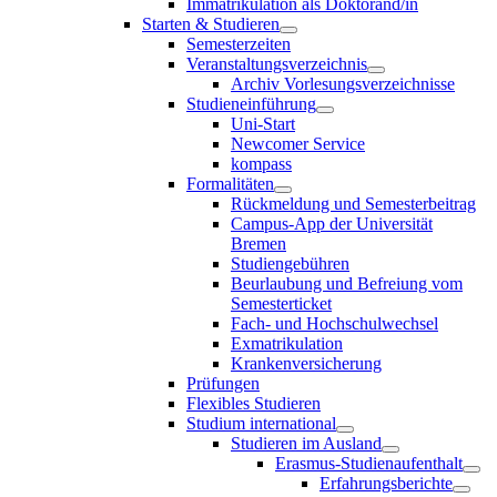
Immatrikulation als Doktorand/in
Starten & Studieren
Semesterzeiten
Veranstaltungsverzeichnis
Archiv Vorlesungsverzeichnisse
Studieneinführung
Uni-Start
Newcomer Service
kompass
Formalitäten
Rückmeldung und Semesterbeitrag
Campus-App der Universität
Bremen
Studiengebühren
Beurlaubung und Befreiung vom
Semesterticket
Fach- und Hochschulwechsel
Exmatrikulation
Krankenversicherung
Prüfungen
Flexibles Studieren
Studium international
Studieren im Ausland
Erasmus-Studienaufenthalt
Erfahrungsberichte