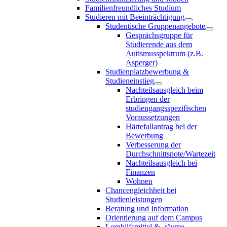
Familienfreundliches Studium
Studieren mit Beeinträchtigung
Studentische Gruppenangebote
Gesprächsgruppe für
Studierende aus dem
Autismusspektrum (z.B.
Asperger)
Studienplatzbewerbung &
Studieneinstieg
Nachteilsausgleich beim
Erbringen der
studiengangsspezifischen
Voraussetzungen
Härtefallantrag bei der
Bewerbung
Verbesserung der
Durchschnittsnote/Wartezeit
Nachteilsausgleich bei
Finanzen
Wohnen
Chancengleichheit bei
Studienleistungen
Beratung und Information
Orientierung auf dem Campus
Lernhilfsmittel & -räume