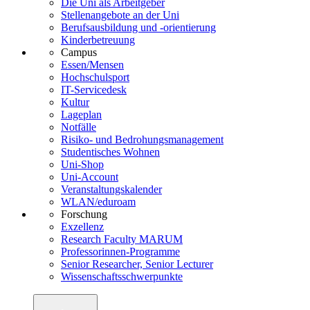
Die Uni als Arbeitgeber
Stellenangebote an der Uni
Berufsausbildung und -orientierung
Kinderbetreuung
Campus
Essen/Mensen
Hochschulsport
IT-Servicedesk
Kultur
Lageplan
Notfälle
Risiko- und Bedrohungsmanagement
Studentisches Wohnen
Uni-Shop
Uni-Account
Veranstaltungskalender
WLAN/eduroam
Forschung
Exzellenz
Research Faculty MARUM
Professorinnen-Programme
Senior Researcher, Senior Lecturer
Wissenschaftsschwerpunkte