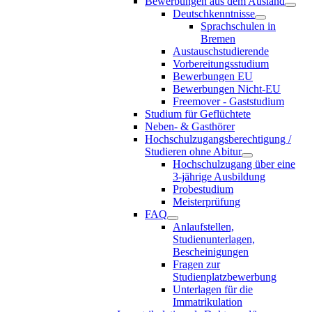
Bewerbungen aus dem Ausland
Deutschkenntnisse
Sprachschulen in
Bremen
Austauschstudierende
Vorbereitungsstudium
Bewerbungen EU
Bewerbungen Nicht-EU
Freemover - Gaststudium
Studium für Geflüchtete
Neben- & Gasthörer
Hochschulzugangsberechtigung /
Studieren ohne Abitur
Hochschulzugang über eine
3-jährige Ausbildung
Probestudium
Meisterprüfung
FAQ
Anlaufstellen,
Studienunterlagen,
Bescheinigungen
Fragen zur
Studienplatzbewerbung
Unterlagen für die
Immatrikulation