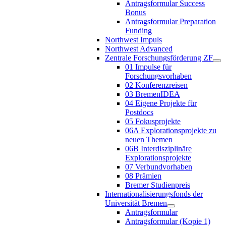
Antragsformular Success
Bonus
Antragsformular Preparation
Funding
Northwest Impuls
Northwest Advanced
Zentrale Forschungsförderung ZF
01 Impulse für
Forschungsvorhaben
02 Konferenzreisen
03 BremenIDEA
04 Eigene Projekte für
Postdocs
05 Fokusprojekte
06A Explorationsprojekte zu
neuen Themen
06B Interdisziplinäre
Explorationsprojekte
07 Verbundvorhaben
08 Prämien
Bremer Studienpreis
Internationalisierungsfonds der
Universität Bremen
Antragsformular
Antragsformular (Kopie 1)