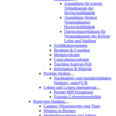
Anmeldung für externe
Teilnehmende der
Hochschuldidaktik
Anmeldung Weitere
Veranstaltungen
Hochschuldidaktik
Datenschutzerklärung für
Veranstaltungen des Referat
Lehre und Studium
Zertifikatsprogramm
Beratung & Coaching
Modulwerkstatt
Curriculumswerkstatt
Teaching Analysis Poll
Information & Material
Projekte fördern
Nachhaltiges und transdisziplinäres
Studium - nuts@UB
Lehren und Lernen international
Projekt MINTernational
Erasmus-Lehrendenmobilität
Rund ums Studium
Campus: Wissenswertes und Tipps
Wohnen in Bremen
Studienfinanzierung und Jobben