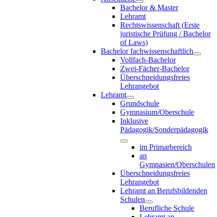
Bachelor & Master
Lehramt
Rechtswissenschaft (Erste
juristische Prüfung / Bachelor
of Laws)
Bachelor fachwissenschaftlich
Vollfach-Bachelor
Zwei-Fächer-Bachelor
Überschneidungsfreies
Lehrangebot
Lehramt
Grundschule
Gymnasium/Oberschule
Inklusive
Pädagogik/Sonderpädagogik
im Primarbereich
an
Gymnasien/Oberschulen
Überschneidungsfreies
Lehrangebot
Lehramt an Berufsbildenden
Schulen
Berufliche Schule
Lehramt an