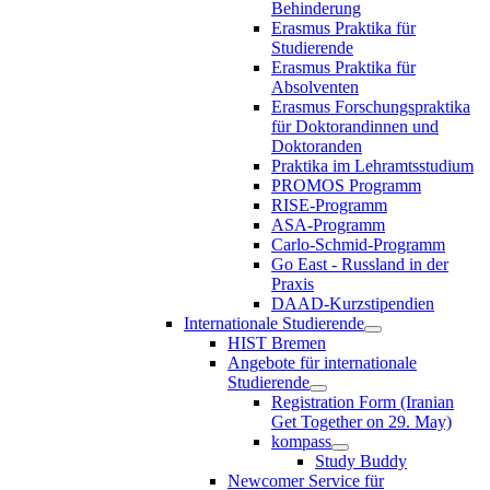
Behinderung
Erasmus Praktika für
Studierende
Erasmus Praktika für
Absolventen
Erasmus Forschungspraktika
für Doktorandinnen und
Doktoranden
Praktika im Lehramtsstudium
PROMOS Programm
RISE-Programm
ASA-Programm
Carlo-Schmid-Programm
Go East - Russland in der
Praxis
DAAD-Kurzstipendien
Internationale Studierende
HIST Bremen
Angebote für internationale
Studierende
Registration Form (Iranian
Get Together on 29. May)
kompass
Study Buddy
Newcomer Service für