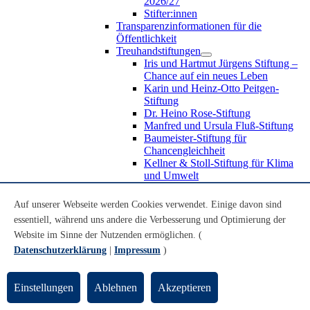
2026/27
Stifter:innen
Transparenzinformationen für die
Öffentlichkeit
Treuhandstiftungen
Iris und Hartmut Jürgens Stiftung –
Chance auf ein neues Leben
Karin und Heinz-Otto Peitgen-
Stiftung
Dr. Heino Rose-Stiftung
Manfred und Ursula Fluß-Stiftung
Baumeister-Stiftung für
Chancengleichheit
Kellner & Stoll-Stiftung für Klima
und Umwelt
Transfer mit Gesellschaft
Impact Pioneers in Residence
Auf unserer Webseite werden Cookies verwendet. Einige davon sind
Citizen Science
essentiell, während uns andere die Verbesserung und Optimierung der
OPEN CAMPUS
Website im Sinne der Nutzenden ermöglichen. (
Podcasts
Tag des Gedenkens
Datenschutzerklärung
|
Impressum
)
Haus der Wissenschaft
Transfer in der Lehre
Seniorenstudium
Einstellungen
Ablehnen
Akzeptieren
Transfer mit Wirtschaft