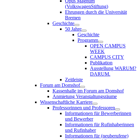
Opus Magnum
(VolkswagenStiftung)
Ehrungen durch die Universität
Bremen
Geschichte
50 Jahre
Geschichte
Programm
OPEN CAMPUS
WEEK
CAMPUS CITY
Publikation
Ausstellung WARUM?
DARUM.
Zeitleiste
Forum am Domshof
Kassenhalle im Forum am Domshof
Anmietung Veranstaltungsräume
Wissenschaftliche Karriere
Professorinnen und Professoren
Informationen für Bewerberinnen
und Bewerber
Informationen für Rufinhaberinnen
und Rufinhaber
Informationen für (neuberufene)