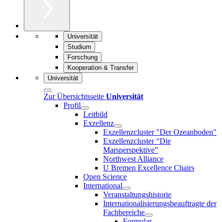
Universität
Studium
Forschung
Kooperation & Transfer
Universität
Zur Übersichtsseite
Universität
Profil
Leitbild
Exzellenz
Exzellenzcluster "Der Ozeanboden"
Exzellenzcluster “Die
Marsperspektive”
Northwest Alliance
U Bremen Excellence Chairs
Open Science
International
Veranstaltungshistorie
Internationalisierungsbeauftragte der
Fachbereiche
Formular