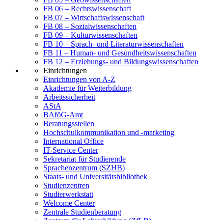
FB 06 – Rechtswissenschaft
FB 07 – Wirtschaftswissenschaft
FB 08 – Sozialwissenschaften
FB 09 – Kulturwissenschaften
FB 10 – Sprach- und Literaturwissenschaften
FB 11 – Human- und Gesundheitswissenschaften
FB 12 – Erziehungs- und Bildungswissenschaften
Einrichtungen
Einrichtungen von A-Z
Akademie für Weiterbildung
Arbeitssicherheit
AStA
BAföG-Amt
Beratungsstellen
Hochschulkommunikation und -marketing
International Office
IT-Service Center
Sekretariat für Studierende
Sprachenzentrum (SZHB)
Staats- und Universitätsbibliothek
Studienzentren
Studierwerkstatt
Welcome Center
Zentrale Studienberatung