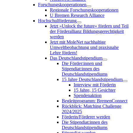
Forschungskooperationen
Regionale Forschungskooperationen
U Bremen Research Alliance
Hochschulförderung
Jetzt »Unlock the future« fördern und Teil
der Förderallianz Bildungsgerechtigkeit
werden
Jetzt mit MoleNet nachhaltige
Umweltbeobachtung und praxisnahe
Lehre fördern!
Das Deutschlandstipendium
Die Förder:innen und
Stipendiat:innen des
Deutschlandstipendiums
15 Jahre Deutschlandstipendium
Interview mit Förderin
15 Jahre, 15 Gesichter
Spendenaktion
Begleitprogramm: BremenConnect
Rückblick: Matching Challenge
2024/2025
Förderin/Förderer werden
Die Stipendiat:innen des
Deutschlandstipendiums
Stipendiat werden