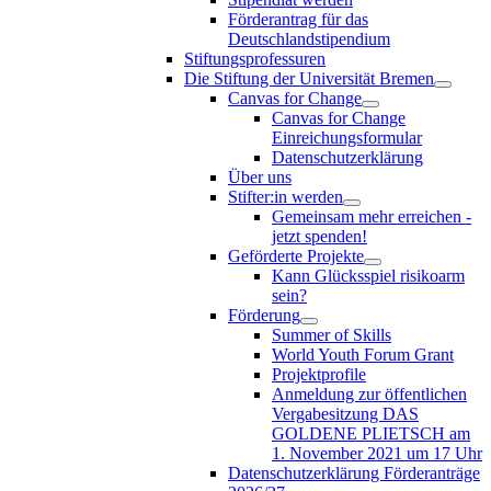
Förderantrag für das
Deutschlandstipendium
Stiftungsprofessuren
Die Stiftung der Universität Bremen
Canvas for Change
Canvas for Change
Einreichungsformular
Datenschutzerklärung
Über uns
Stifter:in werden
Gemeinsam mehr erreichen -
jetzt spenden!
Geförderte Projekte
Kann Glücksspiel risikoarm
sein?
Förderung
Summer of Skills
World Youth Forum Grant
Projektprofile
Anmeldung zur öffentlichen
Vergabesitzung DAS
GOLDENE PLIETSCH am
1. November 2021 um 17 Uhr
Datenschutzerklärung Förderanträge