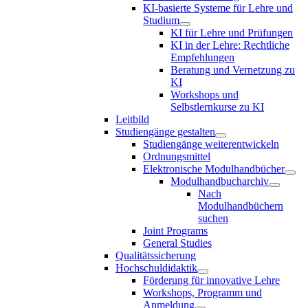
KI-basierte Systeme für Lehre und
Studium
KI für Lehre und Prüfungen
KI in der Lehre: Rechtliche
Empfehlungen
Beratung und Vernetzung zu
KI
Workshops und
Selbstlernkurse zu KI
Leitbild
Studiengänge gestalten
Studiengänge weiterentwickeln
Ordnungsmittel
Elektronische Modulhandbücher
Modulhandbucharchiv
Nach
Modulhandbüchern
suchen
Joint Programs
General Studies
Qualitätssicherung
Hochschuldidaktik
Förderung für innovative Lehre
Workshops, Programm und
Anmeldung