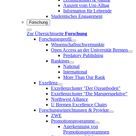
Auszeit vom Uni-Alltag
Information für Lehrende
Studentisches Engagement
Forschung
Zur Übersichtsseite
Forschung
Forschungsprofil
Wissenschaftsschwerpunkte
Open Access an der Universität Bremen
Predatory Publishing
Rankings
National
International
More Than Our Rank
Exzellenz
Exzellenzcluster "Der Ozeanboden"
Exzellenzcluster “Die Marsperspektive”
Northwest Alliance
U Bremen Excellence Chairs
Forschungseinrichtungen & Projekte
ZWE
Promotionsprogramme
Anerkennung von
Promotionsprogrammen