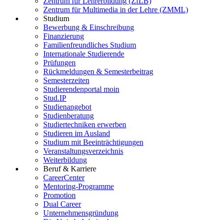
Zentrum für Lehrerbildung (ZfLB)
Zentrum für Multimedia in der Lehre (ZMML)
Studium
Bewerbung & Einschreibung
Finanzierung
Familienfreundliches Studium
Internationale Studierende
Prüfungen
Rückmeldungen & Semesterbeitrag
Semesterzeiten
Studierendenportal moin
Stud.IP
Studienangebot
Studienberatung
Studiertechniken erwerben
Studieren im Ausland
Studium mit Beeinträchtigungen
Veranstaltungsverzeichnis
Weiterbildung
Beruf & Karriere
CareerCenter
Mentoring-Programme
Promotion
Dual Career
Unternehmensgründung