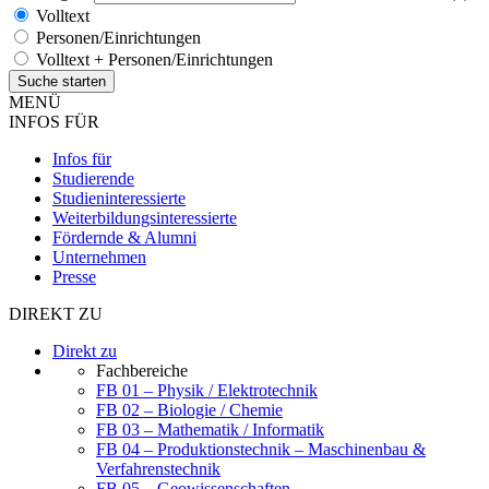
Volltext
Personen/Einrichtungen
Volltext + Personen/Einrichtungen
MENÜ
INFOS FÜR
Infos für
Studierende
Studieninteressierte
Weiterbildungsinteressierte
Fördernde & Alumni
Unternehmen
Presse
DIREKT ZU
Direkt zu
Fachbereiche
FB 01 – Physik / Elektrotechnik
FB 02 – Biologie / Chemie
FB 03 – Mathematik / Informatik
FB 04 – Produktionstechnik – Maschinenbau &
Verfahrenstechnik
FB 05 – Geowissenschaften