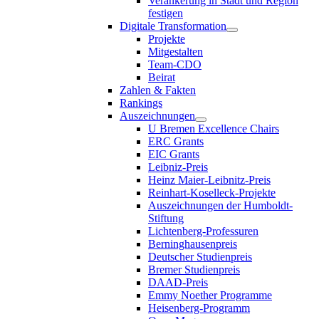
Verankerung in Stadt und Region
festigen
Digitale Transformation
Projekte
Mitgestalten
Team-CDO
Beirat
Zahlen & Fakten
Rankings
Auszeichnungen
U Bremen Excellence Chairs
ERC Grants
EIC Grants
Leibniz-Preis
Heinz Maier-Leibnitz-Preis
Reinhart-Koselleck-Projekte
Auszeichnungen der Humboldt-
Stiftung
Lichtenberg-Professuren
Berninghausenpreis
Deutscher Studienpreis
Bremer Studienpreis
DAAD-Preis
Emmy Noether Programme
Heisenberg-Programm