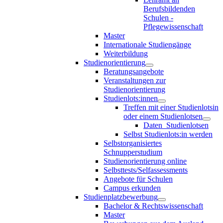
Berufsbildenden
Schulen -
Pflegewissenschaft
Master
Internationale Studiengänge
Weiterbildung
Studienorientierung
Beratungsangebote
Veranstaltungen zur
Studienorientierung
Studienlots:innen
Treffen mit einer Studienlotsin
oder einem Studienlotsen
Daten_Studienlotsen
Selbst Studienlots:in werden
Selbstorganisiertes
Schnupperstudium
Studienorientierung online
Selbsttests/Selfassessments
Angebote für Schulen
Campus erkunden
Studienplatzbewerbung
Bachelor & Rechtswissenschaft
Master