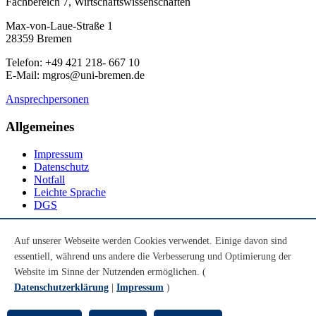
Fachbereich 7, Wirtschaftswissenschaften
Max-von-Laue-Straße 1
28359 Bremen
Telefon: +49 421 218- 667 10
E-Mail: mgros@uni-bremen.de
Ansprechpersonen
Allgemeines
Impressum
Datenschutz
Notfall
Leichte Sprache
DGS
Social Media
Auf unserer Webseite werden Cookies verwendet. Einige davon sind
essentiell, während uns andere die Verbesserung und Optimierung der
Youtube
Instagram
Website im Sinne der Nutzenden ermöglichen. (
LinkedIn
Datenschutzerklärung
|
Impressum
)
Mastodon