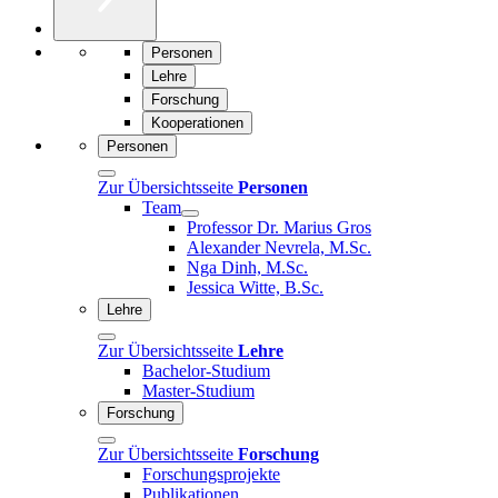
Personen
Lehre
Forschung
Kooperationen
Personen
Zur Übersichtsseite
Personen
Team
Professor Dr. Marius Gros
Alexander Nevrela, M.Sc.
Nga Dinh, M.Sc.
Jessica Witte, B.Sc.
Lehre
Zur Übersichtsseite
Lehre
Bachelor-Studium
Master-Studium
Forschung
Zur Übersichtsseite
Forschung
Forschungsprojekte
Publikationen