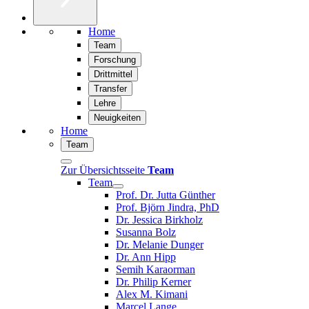
Home
Team
Forschung
Drittmittel
Transfer
Lehre
Neuigkeiten
Home
Team
Zur Übersichtsseite
Team
Team
Prof. Dr. Jutta Günther
Prof. Björn Jindra, PhD
Dr. Jessica Birkholz
Susanna Bolz
Dr. Melanie Dunger
Dr. Ann Hipp
Semih Karaorman
Dr. Philip Kerner
Alex M. Kimani
Marcel Lange