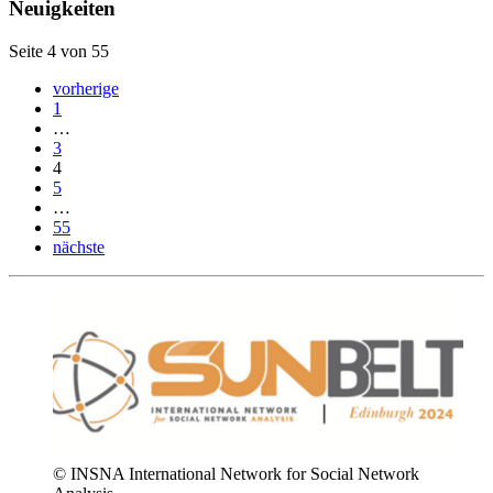
Neuigkeiten
Seite 4 von 55
vorherige
1
…
3
4
5
…
55
nächste
© INSNA International Network for Social Network