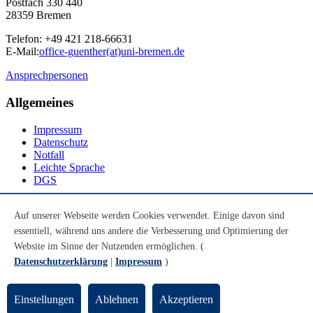
Postfach 330 440
28359 Bremen
Telefon: +49 421 218-66631
E-Mail:
office-guenther(at)uni-bremen.de
Ansprechpersonen
Allgemeines
Impressum
Datenschutz
Notfall
Leichte Sprache
DGS
Social Media
Auf unserer Webseite werden Cookies verwendet. Einige davon sind
essentiell, während uns andere die Verbesserung und Optimierung der
Youtube
Instagram
Website im Sinne der Nutzenden ermöglichen. (
LinkedIn
Datenschutzerklärung
|
Impressum
)
Mastodon
© Universität Bremen 2026
Einstellungen
Ablehnen
Akzeptieren
Zum Seitenende springen
Zum Seitenanfang springen