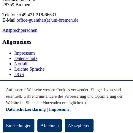
28359 Bremen
Telefon: +49 421 218-66631
E-Mail:
office-guenther(at)uni-bremen.de
Ansprechpersonen
Allgemeines
Impressum
Datenschutz
Notfall
Leichte Sprache
DGS
Social Media
Auf unserer Webseite werden Cookies verwendet. Einige davon sind
essentiell, während uns andere die Verbesserung und Optimierung der
Youtube
Instagram
Website im Sinne der Nutzenden ermöglichen. (
LinkedIn
Datenschutzerklärung
|
Impressum
)
Mastodon
© Universität Bremen 2026
Einstellungen
Ablehnen
Akzeptieren
Zum Seitenende springen
Zum Seitenanfang springen