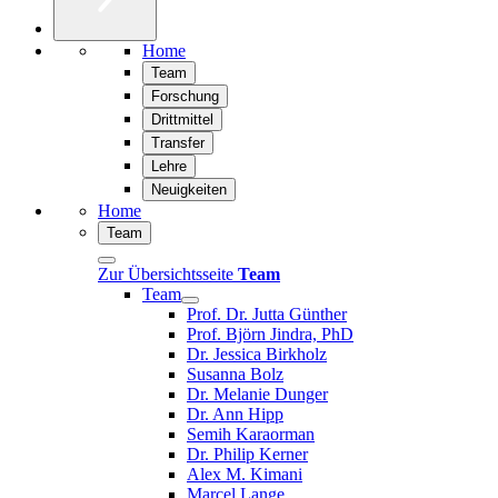
Home
Team
Forschung
Drittmittel
Transfer
Lehre
Neuigkeiten
Home
Team
Zur Übersichtsseite
Team
Team
Prof. Dr. Jutta Günther
Prof. Björn Jindra, PhD
Dr. Jessica Birkholz
Susanna Bolz
Dr. Melanie Dunger
Dr. Ann Hipp
Semih Karaorman
Dr. Philip Kerner
Alex M. Kimani
Marcel Lange