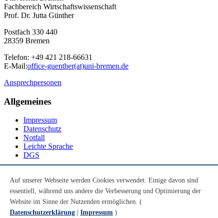
Fachbereich Wirtschaftswissenschaft
Prof. Dr. Jutta Günther
Postfach 330 440
28359 Bremen
Telefon: +49 421 218-66631
E-Mail:
office-guenther(at)uni-bremen.de
Ansprechpersonen
Allgemeines
Impressum
Datenschutz
Notfall
Leichte Sprache
DGS
Social Media
Auf unserer Webseite werden Cookies verwendet. Einige davon sind
essentiell, während uns andere die Verbesserung und Optimierung der
Youtube
Instagram
Website im Sinne der Nutzenden ermöglichen. (
LinkedIn
Datenschutzerklärung
|
Impressum
)