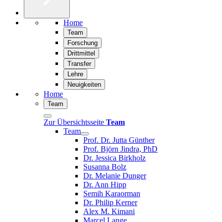
Home
Team
Forschung
Drittmittel
Transfer
Lehre
Neuigkeiten
Home
Team
Zur Übersichtsseite
Team
Team
Prof. Dr. Jutta Günther
Prof. Björn Jindra, PhD
Dr. Jessica Birkholz
Susanna Bolz
Dr. Melanie Dunger
Dr. Ann Hipp
Semih Karaorman
Dr. Philip Kerner
Alex M. Kimani
Marcel Lange