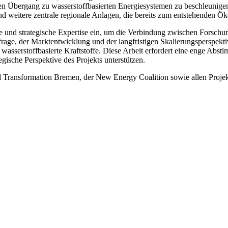
n Übergang zu wasserstoffbasierten Energiesystemen zu beschleunig
nd weitere zentrale regionale Anlagen, die bereits zum entstehenden Ök
he und strategische Expertise ein, um die Verbindung zwischen Forschu
hfrage, der Marktentwicklung und der langfristigen Skalierungsperspek
asserstoffbasierte Kraftstoffe. Diese Arbeit erfordert eine enge Ab
egische Perspektive des Projekts unterstützen.
nd Transformation Bremen, der New Energy Coalition sowie allen Proje