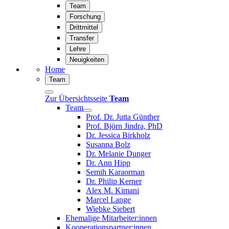
Team
Forschung
Drittmittel
Transfer
Lehre
Neuigkeiten
Home
Team
Zur Übersichtsseite
Team
Team
Prof. Dr. Jutta Günther
Prof. Björn Jindra, PhD
Dr. Jessica Birkholz
Susanna Bolz
Dr. Melanie Dunger
Dr. Ann Hipp
Semih Karaorman
Dr. Philip Kerner
Alex M. Kimani
Marcel Lange
Wiebke Siebert
Ehemalige Mitarbeiter:innen
Kooperationspartner:innen