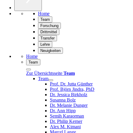
Home
Team
Forschung
Drittmittel
Transfer
Lehre
Neuigkeiten
Home
Team
Zur Übersichtsseite
Team
Team
Prof. Dr. Jutta Günther
Prof. Björn Jindra, PhD
Dr. Jessica Birkholz
Susanna Bolz
Dr. Melanie Dunger
Dr. Ann Hipp
Semih Karaorman
Dr. Philip Kerner
Alex M. Kimani
Marcel Lange