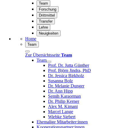
Team
Forschung
Drittmittel
Transfer
Lehre
Neuigkeiten
Home
Team
Zur Übersichtsseite
Team
Team
Prof. Dr. Jutta Günther
Prof. Björn Jindra, PhD
Dr. Jessica Birkholz
Susanna Bolz
Dr. Melanie Dunger
Dr. Ann Hipp
Semih Karaorman
Dr. Philip Kerner
Alex M. Kimani
Marcel Lange
Wiebke Siebert
Ehemalige Mitarbeiter:innen
Kooperationspartner:innen