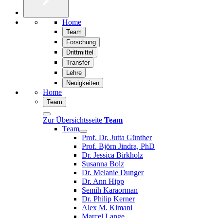
Home
Team
Forschung
Drittmittel
Transfer
Lehre
Neuigkeiten
Home
Team
Zur Übersichtsseite
Team
Team
Prof. Dr. Jutta Günther
Prof. Björn Jindra, PhD
Dr. Jessica Birkholz
Susanna Bolz
Dr. Melanie Dunger
Dr. Ann Hipp
Semih Karaorman
Dr. Philip Kerner
Alex M. Kimani
Marcel Lange