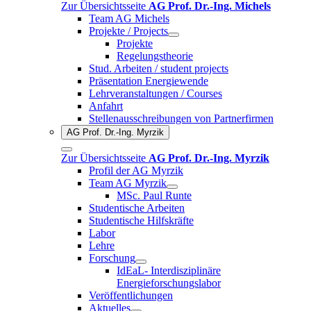
Zur Übersichtsseite
AG Prof. Dr.-Ing. Michels
Team AG Michels
Projekte / Projects
Projekte
Regelungstheorie
Stud. Arbeiten / student projects
Präsentation Energiewende
Lehrveranstaltungen / Courses
Anfahrt
Stellenausschreibungen von Partnerfirmen
AG Prof. Dr.-Ing. Myrzik
Zur Übersichtsseite
AG Prof. Dr.-Ing. Myrzik
Profil der AG Myrzik
Team AG Myrzik
MSc. Paul Runte
Studentische Arbeiten
Studentische Hilfskräfte
Labor
Lehre
Forschung
IdEaL- Interdisziplinäre
Energieforschungslabor
Veröffentlichungen
Aktuelles